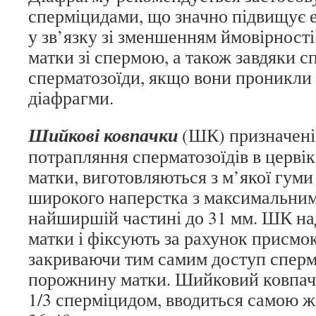
сперміцидами, що значно підвищує 
у зв’язку зі зменшенням ймовірност
матки зі спермою, а також завдяки сп
сперматозоїди, якщо вони проникли 
діафрагми.
Шийкові ковпачки
(ШК) призначені 
потрапляння сперматозоїдів в церв
матки, виготовляються з м’якої гуми
широкого наперстка з максимальним
найширшій частині до 31 мм. ШК н
матки і фіксують за рахунок присмо
закриваючи тим самим доступ сперма
порожнину матки. Шийковий ковпач
1/3 сперміцидом, вводиться самою ж