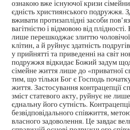
ознакою вже існуючої кризи сімейни
єдність християнського подружжя. 
вживати протизаплідні засоби пов’яз
вагітністю і відмовою від плідності.
лише перешкоджає злиттю чоловічої 
клітин, а й руйнує здатність подругі
у прийнятті та приведенні на світ но
подружжя відкидає Божий задум щод
сімейне життя лише до «приватної с
тим, що тільки Бог є Господь початк
життя. Застосування контрацепції 
зміст статевого акту, руйнує не лише
єднальну його сутність. Контрацепці
безвідповідального співжиття, мето
власного задоволення. Це завдає ве
справжній основі подружнього співж