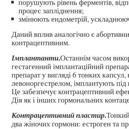
порушують рівень ферментів, відп
процес запліднення;
змінюють ендометрій, ускладнююч
Даний вплив аналогічно є абортивни
контрацептивним.
.
Імплантанти
Останнім часом вико
гестагенний імплантаційний препар
препарат у вигляді 6 тонких капсул,
левоноргестрелом, імплантують під 
Це забезпечує контрацептивний ефек
Дія як і інших гормональних контаце
.
Контрацептивний пластир
Тонкий
два жіночих гормони: естроген та пр