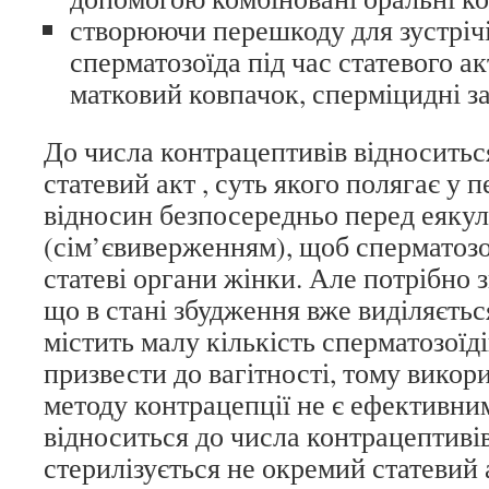
створюючи перешкоду для зустрічі
сперматозоїда під час статевого ак
матковий ковпачок, сперміцидні з
До числа контрацептивів відносить
статевий акт , суть якого полягає у 
відносин безпосередньо перед еяку
(сім’євиверженням), щоб сперматозо
статеві органи жінки. Але потрібно з
що в стані збудження вже виділяєтьс
містить малу кількість сперматозоїд
призвести до вагітності, тому викор
методу контрацепції не є ефективни
відноситься до числа контрацептиві
стерилізується не окремий статевий 