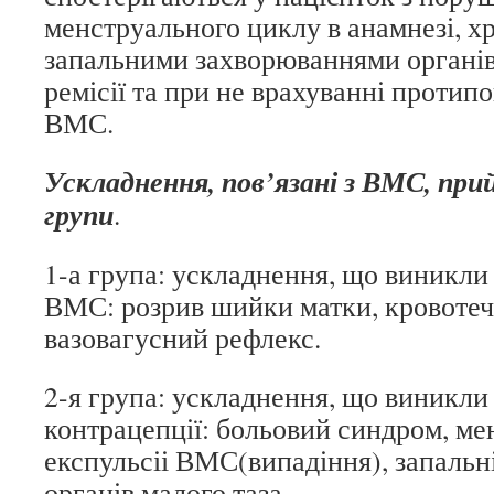
менструального циклу в анамнезі, х
запальними захворюваннями органів 
ремісії та при не врахуванні протип
ВМС.
Ускладнення, пов’язані з ВМС, при
групи
.
1-а група: ускладнення, що виникли
ВМС: розрив шийки матки, кровотечі
вазовагусний рефлекс.
2-я група: ускладнення, що виникли
контрацепції: больовий синдром, ме
експульсіі ВМС(випадіння), запальн
органів малого таза.