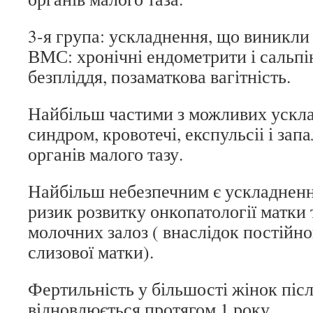
3-я група: ускладнення, що виникли
ВМС: хронічні ендометрити і сальпі
безпліддя, позаматкова вагітність.
Найбільш частими з можливих ускла
синдром, кровотечі, експульсіі і за
органів малого тазу.
Найбільш небезпечним є ускладнен
ризик розвитку онкопатології матки т
молочних залоз ( внаслідок постійн
слизової матки).
Фертильність у більшості жінок пі
відновлюється протягом 1 року.