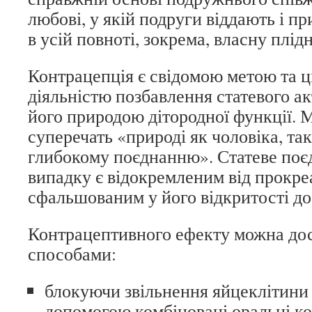
любові, у якій подруги віддають і п
в усій повноті, зокрема, власну плідн
Контрацепція є свідомою метою та 
діяльністю позбавлення статевого ак
його природою дітородної функції. 
суперечать «природі як чоловіка, так 
глибокому поєднанню». Статеве поє
випадку є відокремленим від прокреа
сфальшованим у його відкритості до
Контрацептивного ефекту можна до
способами:
блокуючи звільнення яйцеклітини з
допомогою комбіновані оральні к