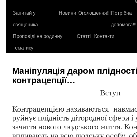
до
контенту
Запитай у
Новини
Оголошення!!!
Потрібна
священика
допомога!!!
Проповіді на родинну
Статті
Контакти
тематику
Маніпуляція даром плідност
контрацепції…
Вступ
Контрацепцією називаються навмисн
руйнує плідність дітородної сфери 
зачаття нового людського життя. Кон
впливають на всю людську особу, об