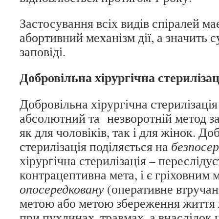
Застосування всіх видів спіралей м
абортивний механізм дії, а значить 
заповіді.
Добровільна хірургічна стерилізац
Добровільна хірургічна стерилізаці
абсолютний та незворотній метод за
як для чоловіків, так і для жінок. До
стерилізація поділяється на
безпосе
хірургічна стерилізація – переслідує
контрацептивна мета, і є гріховним 
опосередковану
(оперативне втручан
метою або метою збереження життя ж
при пухлинах, травмах, а внаслідок 