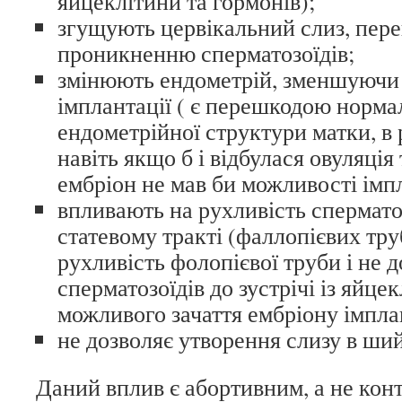
яйцеклітини та гормонів);
згущують цервікальний слиз, пе
проникненню сперматозоїдів;
змінюють ендометрій, зменшуючи 
імплантації ( є перешкодою норма
ендометрійної структури матки, в р
навіть якщо б і відбулася овуляція
ембріон не мав би можливості імпл
впливають на рухливість спермато
статевому тракті (фаллопієвих тру
рухливість фолопієвої труби і не
сперматозоїдів до зустрічі із яйце
можливого зачаття ембріону імпла
не дозволяє утворення слизу в ший
Даний вплив є абортивним, а не кон