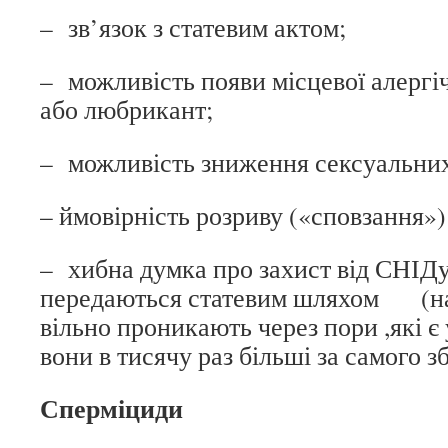
– зв’язок з статевим актом;
– можливість появи місцевої алергіч
або любрикант;
– можливість зниження сексуальних в
– ймовірність розриву («сповзання»)
– хибна думка про захист від СНІДу
передаються статевим шляхом (на
вільно проникають через пори ,які є 
вони в тисячу раз більші за самого з
Сперміциди