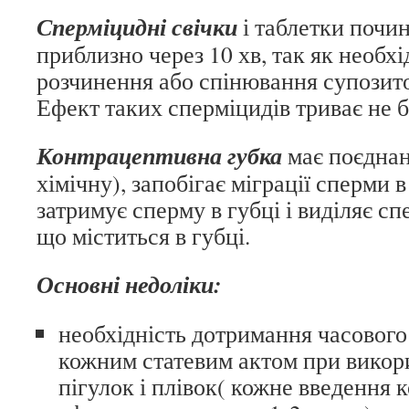
Сперміцидні свічки
і таблетки почи
приблизно через 10 хв, так як необхі
розчинення або спінювання супозито
Ефект таких сперміцидів триває не б
Контрацептивна губка
має поєднан
хімічну), запобігає міграції сперми 
затримує сперму в губці і виділяє с
що міститься в губці.
Основні недоліки:
необхідність дотримання часового
кожним статевим актом при викори
пігулок і плівок( кожне введення 