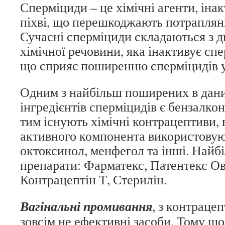
Сперміциди – це хімічні агенти, іна
піхві, що перешкоджають потраплянн
Сучасні сперміциди складаються з д
хімічної речовини, яка інактивує спе
що сприяє поширенню сперміцидів у 
Одним з найбільш поширених в дани
інгредієнтів сперміцидів є бензалкон
тим існують хімічні контрацептиви, в
активного компонента використовую
октоксинол, менфегол та інші. Найб
препарати: Фарматекс, Патентекс О
Контрацептін Т, Стерилін.
Вагінальні промивання
, з контраце
зовсім не ефективні засоби. Тому що