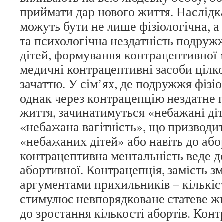
приймати дар нового життя. Наслідк
можуть бути не лише фізіологічна, а
та психологічна нездатність подру
дітей, формування контрацептивної 
медичні контрацептивні засоби цілк
зачаттю. У сім’ях, де подружжя фізіо
однак через контрацепцію нездатне 
життя, зачинатимуться «небажані ді
«небажана вагітність», що призвод
«небажаних дітей» або навіть до або
контрацептивна ментальність веде д
абортивної. Контрацепція, замість з
аргументами прихильників – кількіс
стимулює невпорядковане статеве жи
до зростання кількості абортів. Конт