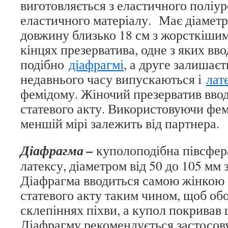
виготовляється з еластичного поліу
еластичного матеріалу. Має діаметр 
довжину близько 18 см з жорсткішим
кінцях презерватива, одне з яких вво
подібно
діафрагмі
, а друге залишаєт
недавнього часу випускаються і
лат
фемідому. Жіночий презерватив ввод
статевого акту. Використовуючи фем
меншій мірі залежить від партнера.
Діафрагма –
куполоподібна півсфера
латексу, діаметром від 50 до 105 мм
Діафрагма вводиться самою жінкою в
статевого акту таким чином, щоб об
склепіннях піхви, а купол покривав
Діафрагму рекомендується застосову