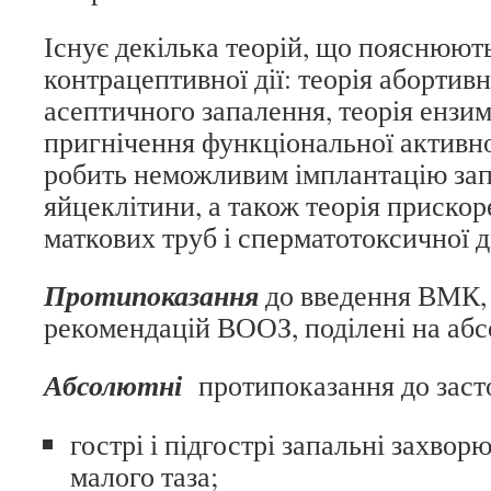
Існує декілька теорій, що пояснюют
контрацептивної дії: теорія абортивно
асептичного запалення, теорія ензи
пригнічення функціональної активн
робить неможливим імплантацію зап
яйцеклітини, а також теорія приско
маткових труб і сперматотоксичної дії
Протипоказання
до введення ВМК, 
рекомендацій ВООЗ, поділені на абсо
Абсолютні
протипоказання до зас
гострі і підгострі запальні захвор
малого таза;