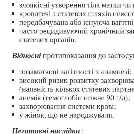
злоякісні утворення тіла матки чи
кровотечі з статевих шляхів неясної
передбачувана або існуюча вагітні
часто рецидивуючий хронічний за
статевих органів.
Відносні
протипоказання до застос
позаматкові вагітності в анамнезі;
високий ризик розвитку захворю
(наявність кількох статевих партне
анемія (гемоглобін нижче 90 г/л);
захворювання системи крові;
у жінок, що не народжували.
Негативні наслідки
: