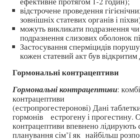
ефективне протягом 1-2 годин);
відстрочене проведення гігієнічни
зовнішніх статевих органів і піхви
можуть викликати подразнення чи а
подразнення слизових оболонок пі
Застосування сперміцидів порушу
кожен статевий акт був відкритим 
Гормональні контрацептиви
Гормональні контрацептиви
: комб
контрацепти
(естропрогестеронові) Дані таблетк
гормонів естрогену і прогестину. 
контрацептиви впевнено лідирують 
планування сім’ї як найбільш розпо