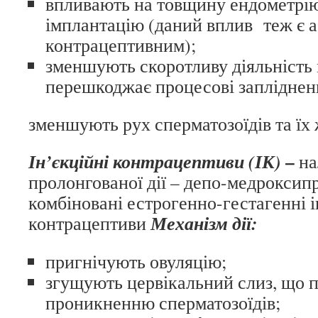
впливають на товщину ендометрі
імплантацію (даний вплив теж є а
контрацептивним);
зменшують скоротливу діяльність 
перешкоджає процесові запліднен
зменшують рух сперматозоїдів та їх 
–
Ін’єкційні контрацептиви (ІК)
на
пролонгованої дії – депо-медроксип
комбіновані естрогенно-гестагенні і
Механізм дії:
контрацептиви
пригнічують овуляцію;
згущують цервікальний слиз, що 
проникненню сперматозоїдів;