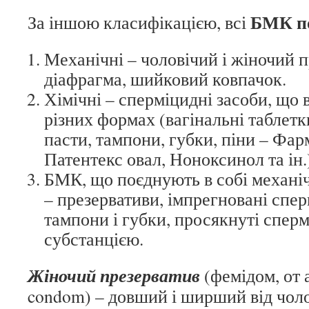
БМК по
За іншою класифікацією, всі
Механічні – чоловічий і жіночий п
діафрагма, шийковий ковпачок.
Хімічні – сперміцидні засоби, що в
різних формах (вагінальні таблетки
пасти, тампони, губки, піни – Фар
Патентекс овал, Ноноксинол та ін.
БМК, що поєднують в собі механічн
– презервативи, імпрегновані спер
тампони і губки, просякнуті спер
субстанцією.
Жіночий презерватив
(фемідом, от а
condom) – довший і ширший від чоло