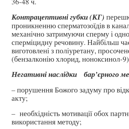
36-48 ч.
Контрацептивні губки (КГ)
переш
проникненню сперматозоїдів в кана
механічно затримуючи сперму і одн
сперміцидну речовину. Найбільш ча
виготовлені з поліуретану, просоче
(бензалконію хлорид, ноноксинол-9)
Негативні наслідки бар’єрного м
– порушення Божого задуму про відк
акту;
– необхідність мотивації обох партн
використання методу;