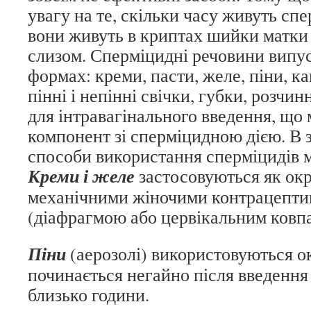
увагу на те, скільки часу живуть спе
вони живуть в криптах шийки матки і
слизом. Сперміцидні речовини випус
формах: креми, пасти, желе, піни, ка
пінні і непінні свічки, губки, розчин
для інтравагінального введення, що 
компонент зі сперміцидною дією. В 
способи використання сперміцидів м
Креми і желе
застосовуються як окре
механічними жіночими контрацепти
(діафрагмою або цервікальним ковп
Піни
(аерозолі) використовуються ок
починається негайно після введення 
близько години.