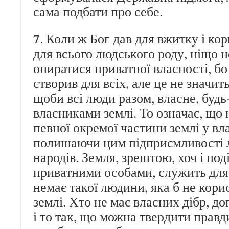
сама подбати про себе.
7
. Коли ж Бог дав для вжитку і к
для всього людського роду, ніщо 
опиратися приватної власності, бо
створив для всіх, але це не значить
щоби всі люди разом, власне, будь
власниками землі. То означає, що 
певної окремої частини землі у вла
полишаючи цим підприємливості л
народів. Земля, зрештою, хоч і под
приватними особами, служить для 
немає такої людини, яка б не корис
землі. Хто не має власних дібр, д
і то так, що можна твердити прав