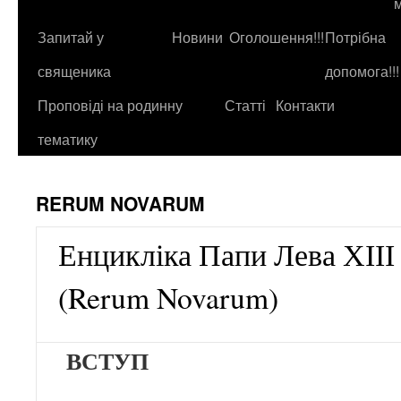
до
контенту
Запитай у
Новини
Оголошення!!!
Потрібна
священика
допомога!!!
Проповіді на родинну
Статті
Контакти
тематику
RERUM NOVARUM
Енцикліка Папи Лева ХІІІ 
(Rerum Novarum)
ВС
ТУП