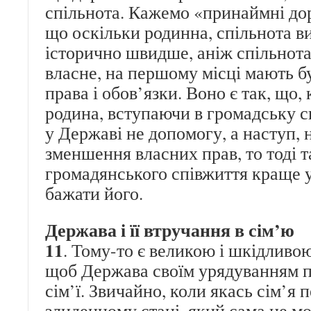
спільнота. Кажемо «принаймні до
що оскільки родинна, спільнота ви
історично швидше, аніж спільнота
власне, на першому місці мають бут
права і обов’язки. Воно є так, що,
родина, вступаючи в громадську с
у Державі не допомогу, а наступ, 
зменшення власних прав, то тоді т
громадянського співжиття краще 
бажати його.
Держава і її втручання в сім’ю
11
. Тому-то є великою і шкідливо
щоб Держава своїм урядуванням п
сім’ї. Звичайно, коли якась сім’я 
злиденному стані, який сама не мо