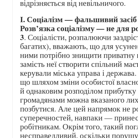
відрізняється від невільничого.
І. Соціалізм — фальшивий засі
Розв’язка соціалізму — не для р
3
. Соціалісти, розпалюючи заздріс
багатих), вважають, що для усуне
ними потрібно знищити приватну в
замість неї створити спільний має
керували міська управа і держава. 
що шляхом зміни особистої власно
й однаковим розподілом прибутку 
громадянами можна вказаного лиха
позбутися. Але цей напрямок не р
суперечностей, навпаки — прине
робітникам. Окрім того, такий погл
несправедливий, оскільки порушу