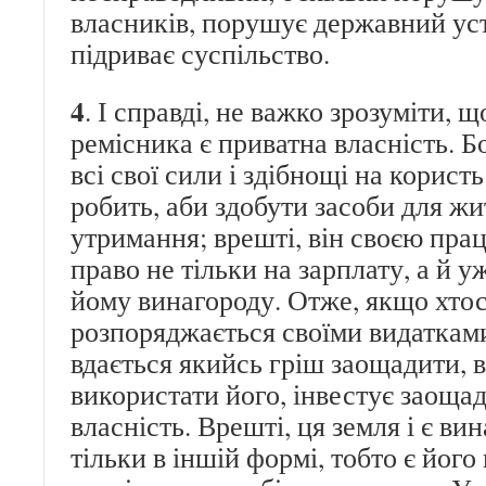
власників, порушує державний уст
підриває суспільство.
4
. І справді, не важко зрозуміти, 
ремісника є приватна власність. Бо
всі свої сили і здібнощі на користь
робить, аби здобути засоби для жи
утримання; врешті, він своєю пра
право не тільки на зарплату, а й 
йому винагороду. Отже, якщо хтос
розпоряджається своїми видаткам
вдається якийсь гріш заощадити, 
використати його, інвестує заоща
власність. Врешті, ця земля і є в
тільки в іншій формі, тобто є його