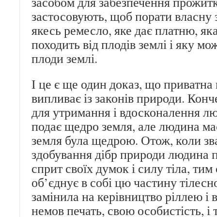
засобом для забезпечення прожитку
застосовують, щоб порати власну 
якесь ремесло, яке дає платню, як
походить від плодів землі і яку м
плоди землі.
І це є ще один доказ, що приватна
випливає із законів природи. Конче
для утримання і вдосконалення л
подає щедро земля, але людина ма
земля була щедрою. Отож, коли зв
здобування дібр природи людина 
сприт своїх думок і силу тіла, ти
об’єднує в собі цю частину тілесн
замінила на керівництво ріллею і 
немов печать, свою особистість, і