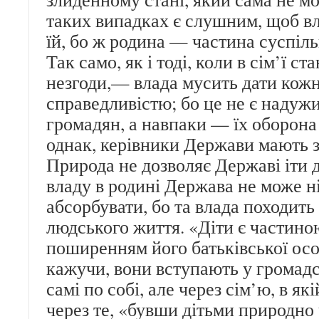
таких випадках є слушним, щоб в
їй, бо ж родина — частина суспіль
Так само, як і тоді, коли в сім’ї с
незгоди,— влада мусить дати кож
справедливістю; бо це не є надуж
громадян, а навпаки — їх оборона і
однак, керівники Держави мають 
Природа не дозволяє Державі іти д
владу в родині Держава не може ні
абсорбувати, бо та влада походить 
людського життя. «Діти є частиною
поширенням його батьківської осо
кажучи, вони вступають у громадс
самі по собі, але через сім’ю, в як
через те, «бувши дітьми природно 