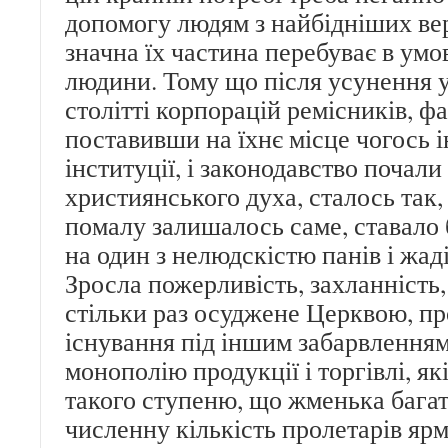
допомогу людям з найбідніших вер
значна їх частина перебуває в ум
людини. Тому що після усунення 
столітті корпорацій ремісників, фа
поставивши на їхнє місце чогось і
інституції, і законодавство почали
християнського духа, сталось так
помалу залишалось саме, ставало
на один з нелюдскістю панів і жад
Зросла пожерливість, захланність,
стільки раз осуджене Церквою, пр
існування під іншим забарвлення
монополію продукції і торгівлі, як
такого ступеню, що жменька багат
численну кількість пролетарів ярм