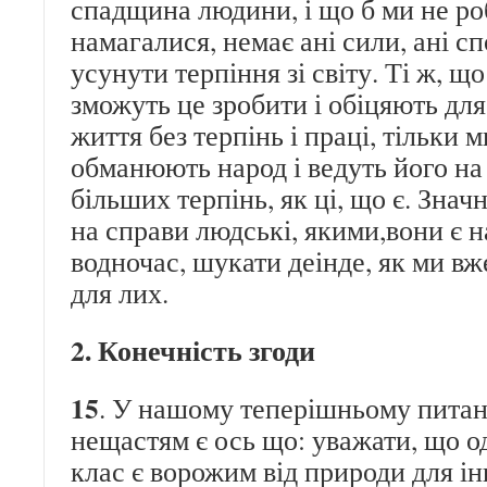
спадщина людини, і що б ми не роб
намагалися, немає ані сили, ані с
усунути терпіння зі світу. Ті ж, щ
зможуть це зробити і обіцяють д
життя без терпінь і праці, тільки м
обманюють народ і ведуть його на
більших терпінь, як ці, що є. Зна
на справи людські, якими,вони є на
водночас, шукати деінде, як ми вж
для лих.
2. Конечність згоди
15
. У нашому теперішньому пита
нещастям є ось що: уважати, що о
клас є ворожим від природи для ін