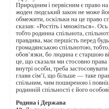
Природним і первісним є право на
жоден людський закон не може йог
обмежити, оскільки на це право с
сказав: «Ростіть і множіться». Ось
тобто родинна спільнота, спільнот
правдива, має першість перед бу
громадянською спільнотою, тобто, о
обов’язки, бо людина є старшою в
це, що сказали ми стосовно права н
внутрі особи, треба застосовувати
глави сім’ї, що більше — таке пра
спільним, чим поширеною і повні
родинній спільності є його особові
Родина і Держава