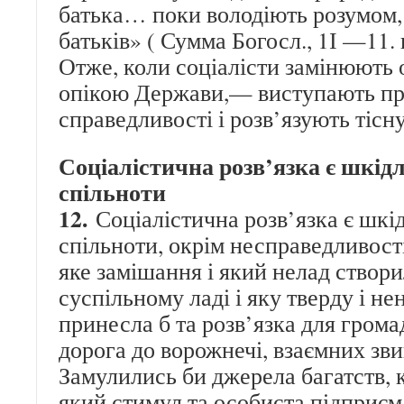
батька… поки володіють розумом, 
батьків» ( Сумма Богосл., 1І —11. кв
Отже, коли соціалісти замінюють о
опікою Держави,— виступають пр
справедливості і розв’язують тісн
Соціалістична розв’язка є шкід
спільноти
12.
Соціалістична розв’язка є шкі
спільноти, окрім несправедливості
яке замішання і який нелад створи
суспільному ладі і яку тверду і н
принесла б та розв’язка для грома
дорога до ворожнечі, взаємних зви
Замулились би джерела багатств, к
який стимул та особиста підприємл