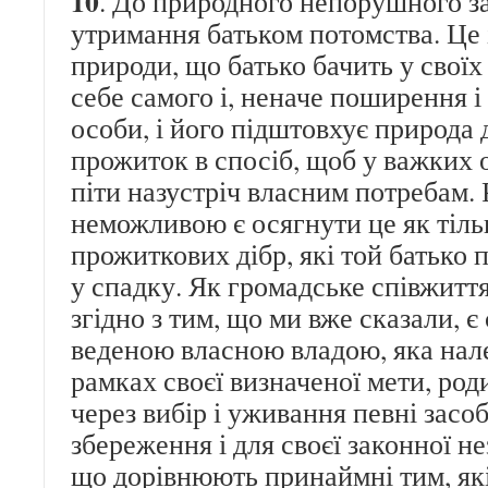
10
. До природного непорушного з
утримання батьком потомства. Це 
природи, що батько бачить у своїх
себе самого і, неначе поширення і
особи, і його підштовхує природа 
прожиток в спосіб, щоб у важких 
піти назустріч власним потребам.
неможливою є осягнути це як тіль
прожиткових дібр, які той батько 
у спадку. Як громадське співжиття,
згідно з тим, що ми вже сказали, є
веденою власною владою, яка нале
рамках своєї визначеної мети, род
через вибір і уживання певні засо
збереження і для своєї законної не
що дорівнюють принаймні тим, як