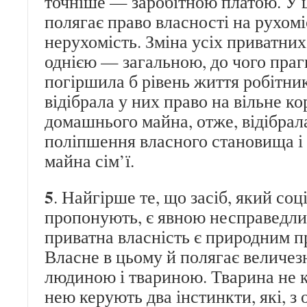
точніше — заробітною платою. У 
полягає право власності на рухомі
нерухомість. Зміна усіх приватни
однією — загальною, до чого прагн
погіршила б рівень життя робітник
відібрала у них право на вільне к
домашнього майна, отже, відібрала
поліпшення власного становища 
майна сім’ї.
5
. Найгірше те, що засіб, який соц
пропонують, є явною несправедли
приватна власність є природним 
Власне в цьому й полягає величезн
людиною і твариною. Тварина не к
нею керують два інстинкти, які, з 