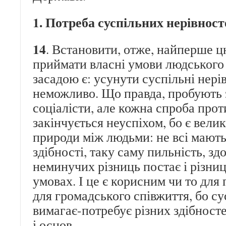
1. Потреба суспільних нерівност
14
. Встановити, отже, найперше ц
приймати власні умови людського 
засадою є: усунути суспільні нерів
неможливо. Що правда, пробують 
соціалісти, але кожна спроба про
закінчується неуспіхом, бо є велик
природи між людьми: не всі мають 
здібності, таку саму пильність, здо
неминучих різниць постає і різни
умовах. І це є корисним чи то для 
для громадського співжиття, бо с
вимагає-потребує різних здібносте
і основ