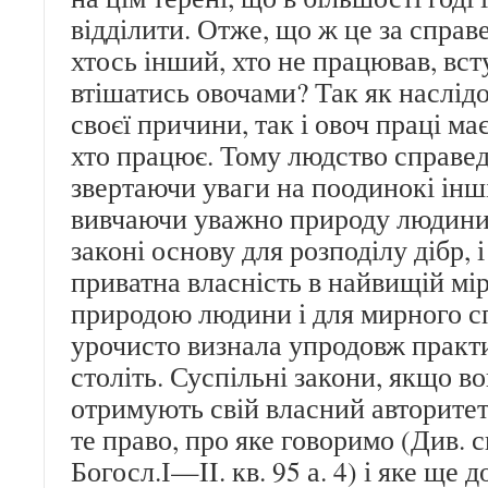
відділити. Отже, що ж це за справ
хтось інший, хто не працював, вст
втішатись овочами? Так як наслід
своєї причини, так і овоч праці ма
хто працює. Тому людство справед
звертаючи уваги на поодинокі інші
вивчаючи уважно природу людини,
законі основу для розподілу дібр, 
приватна власність в найвищій мір
природою людини і для мирного сп
урочисто визнала упродовж практ
століть. Суспільні закони, якщо во
отримують свій власний авторитет
те право, про яке говоримо (Див. 
Богосл.І—II. кв. 95 а. 4) і яке ще 