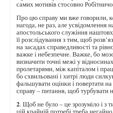
самих мотивів стосовно Робітничо
Про цю справу ми вже говорили, к
нагода, не раз, але усвідомлення 
апостольського служіння наштовх
її розслідування з тим, щоб розв’я
на засадах справедливості та рівн
важке і небезпечне. Важке, бо мо
визначити точні межі у відносина
пролетарями, між капіталом і пра
бо схвильовані і хитрі люди силку
фальшувати оцінки і повертати на
справу – питання, щоб турбувати 
2
. Щоб не було – це зрозуміло і з т
цій крайній потребі треба негайно