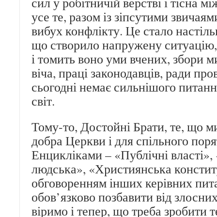
сил у робітничій верстві і тісна м
усе те, разом із зіпсутими звичая
вибух конфлікту. Це стало настіль
що створило напружену ситуацію,
і томить воно уми вчених, збори м
віча, праці законодавців, ради про
сьогодні немає сильнішого питання
світ.
Тому-то, Достойні Брати, те, що м
добра Церкви і для спільного по
Енцикліками – «Публічні власті»,
людська», «Християнська констит
обговоренням інших керівних пита
обов’язково позбавити від злосних
віримо і тепер, що треба зробити т