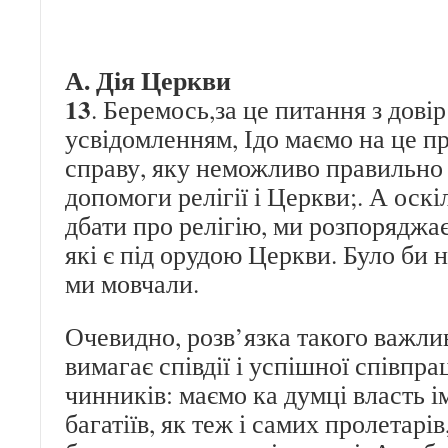
А. Дія Церкви
13
. Беремось,за це питання з довір
усвідомленням, Ідо маємо на це пр
справу, яку неможливо правильно
допомоги релігії і Церкви;. А оск
дбати про релігію, ми розпоряджа
які є під орудою Церкви. Було би 
ми мовчали.
Очевидно, розв’язка такого важли
вимагає співдії і успішної співпра
чинників: маємо ка думці власть і
багатіїв, як теж і самих пролетарів