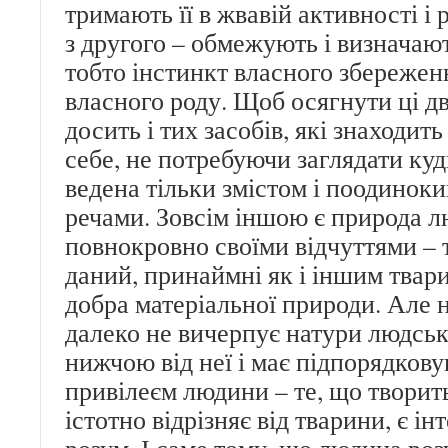
тримають її в жвавій активності і 
з другого – обмежують і визначают
тобто інстинкт власного збережен
власного роду. Щоб осягнути ці дві
досить і тих засобів, які знаходит
себе, не потребуючи заглядати куд
ведена тільки змістом і поодино
речами. Зовсім іншою є природа 
повнокровно своїми відчуттями – то
даний, принаймні як і іншим твар
добра матеріальної природи. Але 
далеко не вичерпує натури людської
нижчою від неї і має підпорядков
привілеєм людини – те, що творить
істотно відрізняє від тварини, є ін