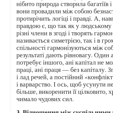
нібито природа створила багатіїв і
вони провадили між собою безнас
протирічить логіці і правді. А, на
правдою є, що так як у людському 
різні члени в згоді і творять гармо
називається симетрією, так і в гр
спільності гармонізуються між соб
результаті дають рівновагу. Один
потребує іншого, ані капітал не м
праці, ані праця — без капіталу. З
і лад речей, а постійний «конфлік
і варварство. І ось, щоб усунути не
більше, викоренити її цілковито, 
чимало чудових сил.
3. Відношення між суспільними