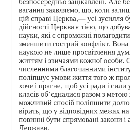
безпосередньо зацікавлені. Але бе
вагання заявляємо, що, коли залиш
цій справі Церква,— усі зусилля б
дійсності Церква є тією, що добува
науки, які є спроможні полагодити
зменшити гострий конфлікт. Вона
наукою не лише просвітлення думк
життям і звичаями кожної особи. 
численними благочинними інстит
поліпшує умови життя того ж прол
хоче і прагне, щоб усі ради і сили
класів об’єдналися разом з метою
можливий спосіб поліпшити долю 
вірить, що у відповідних межах на
повинні бути спрямовані закони і 
Держави.