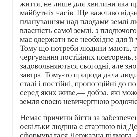
життя, не лише для хвилини яка пр
майбутніх часів. Ще важливо відз
плануванням над плодами землі л
власність самої землі, з плодючого
має одержати все необхідне для її
Тому що потреби людини мають, т
чергування постійних повторень, 
задовольняються сьогодні, але зн
завтра. Тому-то природа дала люди
сталі і постійні, пропорційні до п
серед яких живе,— добра, які може
земля своєю невичерпною родючі
Немає причини бігти за забезпече
оскільки людина є старшою від Де
сформувалася Державна підмога,