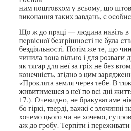
ним поштовхом у всьому, що штов
виконання таких завдань, є особис
Що ж до праці — людина навіть в с
первісної безгрішності не була ст
бездіяльності. Потім же те, що чи
чинила вона вільно і для розваги
як тягар для неї за гріх не без вто
конечність, згідно з цим зарядже
«Проклята земля через тебе. В тяж
живитимешся з неї по всі дні життя
17.). Очевидно, не бракуватиме ні
бо гіркі, тверді, важкі є злочинні н
хочемо цього чи не хочемо, супр
аж до гробу. Терпіти і переживат