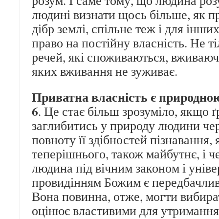
розум. І саме тому, що людина роз
людині визнати щось більше, як п
дібр землі, спільне теж і для інших
право на постійну власність. Не т
речей, які споживаються, вживаючи 
яких вживання не зуживає.
Приватна власність є природно
6
. Це стає більш зрозуміло, якщо 
заглибитись у природу людини че
повноту її здібностей пізнавання, 
теперішнього, також майбутнє, і че
людина під вічним законом і унів
провидінням Божим є передбачлив
Вона повинна, отже, могти вибират
оцінює властивими для утримання