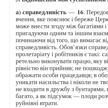
а) справедливість
16
—
. Передо
вчення, яке пояснює і береже Церк
може внести згоду між багатіями і
пригадуючи одним та іншим взаємн
починаючи від того, що вимагає ві
справедливість. Обов’язки справе
пролетаріату і робітників є такі: с
ретельно виконувати працю, яку віл
рівністю він прийняв; не пошкодж
ображати особи працедавця; в обо
уникати насильства і ніколи не тв
не входити в дружбу з бунтарями,
багато, а як підсумок — плоди роз
руйнівні втрати.