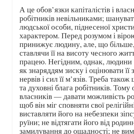
А це обов’язки капіталістів і влас
робітників невільниками; шанувати
людської особи, піднесеної хрис
характером. Перед розумом і віро
принижує людину, але, що більше
ставлячи її на висоту чесного жит
працею. Негідним, однак, людини
як знаряддям зиску і оцінювати її з
нервів і сил її м’язів. Треба також
та духовні блага робітників. Тому 
власників — давати можливість роб
щоб він міг сповняти свої релігійн
виставляти його на небезпеки зіпс
руїни; не відтягати його від родин
замилування до ощадності; не вим