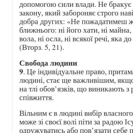
допомогою сили влади. Не бракує 
закону, який забороняє строго нав
добра других: «Не пожадатимеш ж
ближнього: ні його хати, ні майна, 
вола, ні осла, ні всякої речі, яка 
(Вторз. 5, 21).
Свобода людини
9
. Це індивідуальне право, прита
людині, стає ще важливішим, якщо
на тлі обов’язків, що виникають з
співжиття.
Вільним є в людині вибір власног
може зі своєї волі піти за радою Іс
одружуватись або пов’язати себе 