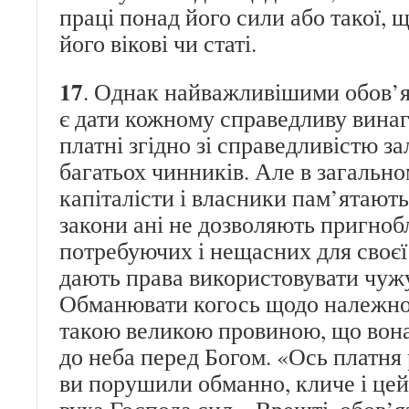
праці понад його сили або такої, щ
його вікові чи статі.
17
. Однак найважливішими обов’я
є дати кожному справедливу вина
платні згідно зі справедливістю за
багатьох чинників. Але в загальн
капіталісти і власники пам’ятають
закони ані не дозволяють пригно
потребуючих і нещасних для своєї 
дають права використовувати чужу
Обманювати когось щодо належної
такою великою провиною, що вона
до неба перед Богом. «Ось платня р
ви порушили обманно, кличе і цей