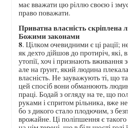
має вважати цю ріллю своєю і змус
право поважати.
Приватна власність скріплена 
Божими законами
8
. Цілком очевидними є ці рації; н
як дехто дійшов до протиріч, які,
утопії, хоч і признають вживання зе
але на ґрунт, який людина плекала,
власність. Не зауважують ті, що та
цей спосіб вони обманюють людину
праці. Бодай з огляду на те, що по
руками і спритом рільника, вже не 
бо з дикого стало плодючим, з бе
врожайне. Ці поліпшення є такого
на цім терені, що в більшості годі 