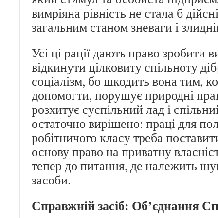
вимріяна рівність не стала б дійс
загальним станом зневаги і злидні
Усі ці рації дають право зробити 
відкинути цілковиту спільноту діб
соціалізм, бо шкодить вона тим, к
допомогти, порушує природні пра
розхитує суспільний лад і спільни
остаточно вирішено: праці для по
робітничого класу треба поставит
основу право на приватну власніс
тепер до питання, де належить шук
засоби.
Справжній засіб: Об’єднання Сп