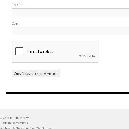
Email
*
Сайт
2 visitors online now
2 guests, 0 members
All time: 1694 at 05-12-2026 03:50 am