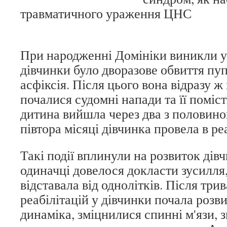
травматичного ураження ЦНС
При народженні Домініки виникли у
дівчинки було дворазове обвиття пу
асфіксія. Після цього вона відразу ж 
почалися судомні напади та її помі
дитина вийшла через два з половино
півтора місяці дівчинка провела в ре
Такі події вплинули на розвиток дів
одиначці довелося докласти зусилля
відставала від однолітків. Після три
реабілітацій у дівчинки почала розв
динаміка, зміцнилися спинні м'язи,