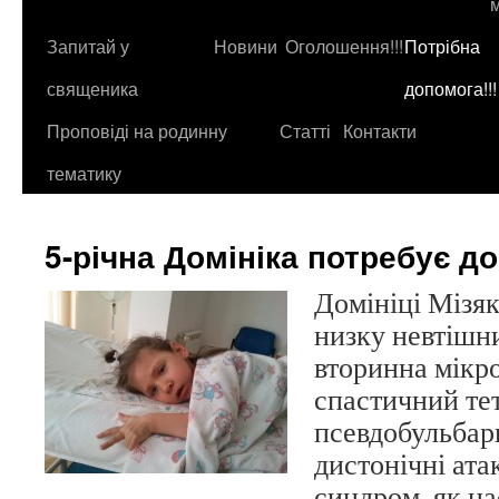
до
контенту
Запитай у
Новини
Оголошення!!!
Потрібна
священика
допомога!!!
Проповіді на родинну
Статті
Контакти
тематику
5-річна Домініка потребує д
Домініці Мізяк
низку невтішни
вторинна мікр
спастичний те
псевдобульбар
дистонічні ата
синдром, як на