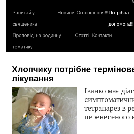
до
контенту
Запитай у
Новини
Оголошення!!!
Потрібна
священика
допомога!!!
Проповіді на родинну
Статті
Контакти
тематику
Хлопчику потрібне термінове
лікування
Іванко має діаг
симптоматичн
тетрапарез в ре
перенесеного 