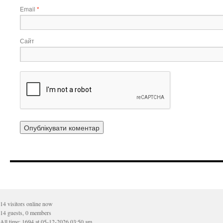
Email
*
Сайт
14 visitors online now
14 guests, 0 members
All time: 1694 at 05-12-2026 03:50 am