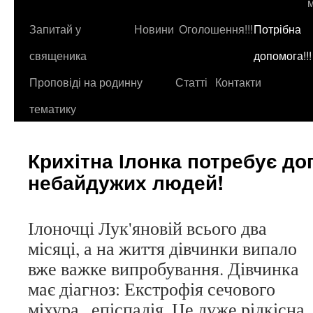
до
контенту
Запитай у
Новини
Оголошення!!!
Потрібна
священика
допомога!!!
Проповіді на родинну
Статті
Контакти
тематику
Крихітна Ілонка потребує д
небайдужих людей!
Ілоночці Лук'яновій всього два
місяці, а на життя дівчинки випало
вже важке випробування. Дівчинка
має діагноз: Екстрофія сечового
міхура , епіспадія. Це дуже рідкісна