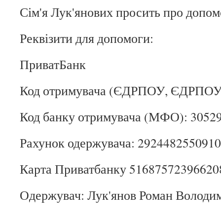
Сім'я Лук'янових просить про допом
Реквізити для допомоги:
ПриватБанк
Код отримувача (ЄДРПОУ, ЄДРПОУ)
Код банку отримувача (МФО): 3052
Рахунок одержувача: 292448255091
Карта Приватбанку 51687572396620
Одержувач: Лук'янов Роман Володим