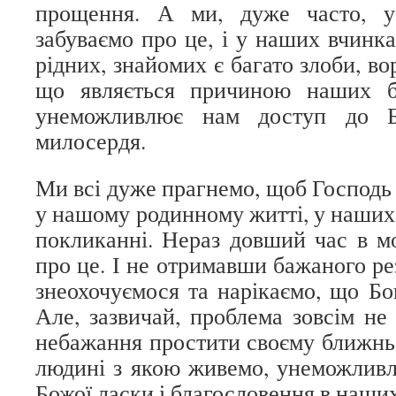
прощення. А ми, дуже часто, у
забуваємо про це, і у наших вчинк
рідних, знайомих є багато злоби, во
що являється причиною наших б
унеможливлює нам доступ до Б
милосердя.
Ми всі дуже прагнемо, щоб Господь
у нашому родинному житті, у наших 
покликанні. Нераз довший час в м
про це. І не отримавши бажаного рез
знеохочуємося та нарікаємо, що Бо
Але, зазвичай, проблема зовсім не в
небажання простити своєму ближньом
людині з якою живемо, унеможлив
Божої ласки і благословення в наших