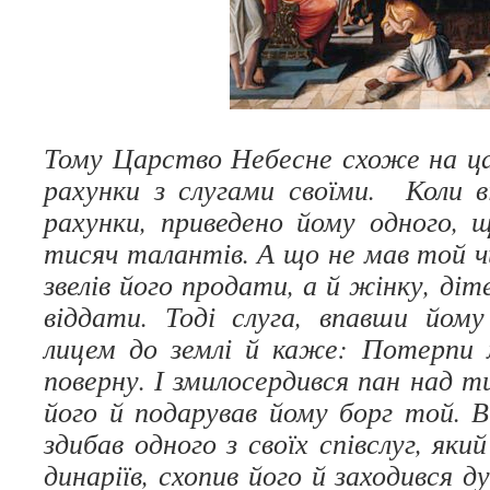
Тому Царство Небесне схоже на ца
рахунки з слугами своїми. Коли в
рахунки, приведено йому одного, 
тисяч талантів. А що не мав той ч
звелів його продати, а й жінку, діте
віддати. Тоді слуга, впавши йому
лицем до землі й каже: Потерпи м
поверну. І змилосердився пан над т
його й подарував йому борг той. 
здибав одного з своїх співслуг, яки
динаріїв, схопив його й заходився 