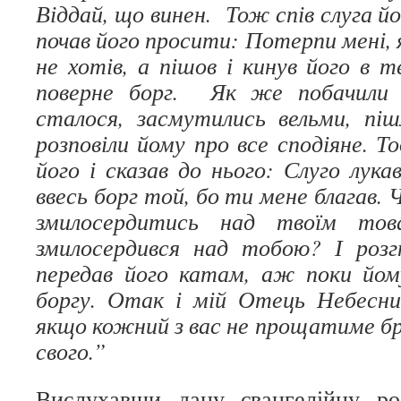
Віддай, що винен. Тож спів слуга йо
почав його просити: Потерпи мені, я
не хотів, а пішов і кинув його в 
поверне борг. Як же побачили 
сталося, засмутились вельми, пі
розповіли йому про все сподіяне. То
його і сказав до нього: Слуго лук
ввесь борг той, бо ти мене благав. Ч
змилосердитись над твоїм тов
змилосердився над тобою? І розг
передав його катам, аж поки йом
боргу. Отак і мій Отець Небесни
якщо кожний з вас не прощатиме бр
свого.”
Вислухавши дану євангелійну роз