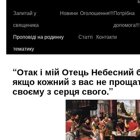
до
контенту
Запитай у
Новини
Оголошення!!!
Потрібна
священика
допомога!!!
Проповіді на родинну
Статті
Контакти
тематику
“Отак і мій Отець Небесний 
якщо кожний з вас не проща
своєму з серця свого.”