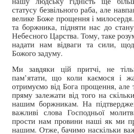
нашу людську гідність ще біль
статусу безвільного раба, але навп
велике Боже прощення і милосердя.
та боржника, підняти нас до стану
Небесного Царства. Тому, таке розум
надати нам відваги та сили, щод
Божого задуму.
Ми завдяки цій притчі, не тіл
пам’ятати, що коли каємося і жа
отримуємо від Бога прощення, але 
пряму залежати від того на скільк
нашим боржникам. На підтвердже
важливі слова Господньої моли
прости нам провини наші як ми п
нашим. Отже, бачимо наскільки ва