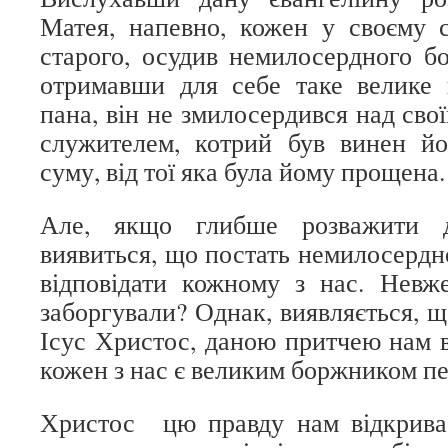
Матея, напевно, кожен у своєму с
старого, осудив немилосердного б
отримавши для себе таке велике 
пана, він не змилосердився над сво
служителем, котрий був винен й
суму, від тої яка була йому прощена.
Але, якщо глибше розважити д
виявиться, що постать немилосерд
відповідати кожному з нас. Невж
заборгували? Однак, виявляється, щ
Ісус Христос, даною притчею нам в
кожен з нас є великим боржником п
Христос цю правду нам відкрива