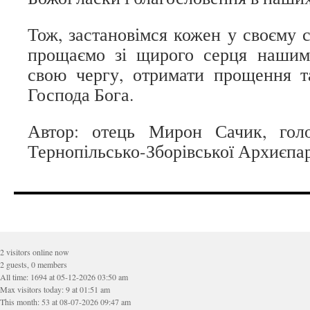
Тож, застановімся кожен у своєму с
прощаємо зі щирого серця наши
свою чергу, отримати прощення т
Господа Бога.
Автор: отець Мирон Сачик, голо
Тернопільсько-Зборівської Архиєпар
2 visitors online now
2 guests, 0 members
All time: 1694 at 05-12-2026 03:50 am
Max visitors today: 9 at 01:51 am
This month: 53 at 08-07-2026 09:47 am