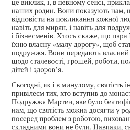
це виклик, і, в певному сенсі, прик
наших родин. Вони показують нам,
відповісти на покликання кожної люд
навіть для мирян, і навіть для подруж
і бізнесменів. Хтось скаже, що пара
їхню власну «малу дорогу», щоб ста
подружжя. Вони передають власний 
щодо сталевості, грошей, роботи, по
дітей і здоров’я.
Сьогодні, як і в минулому, святість і
привілеєм тих, хто вступив до монаст
Подружжя Мартен, яке було беатифі
нам, що святість можна досягти у р
посеред проблем з роботою, вихован
складними вони не були. Навпаки, 