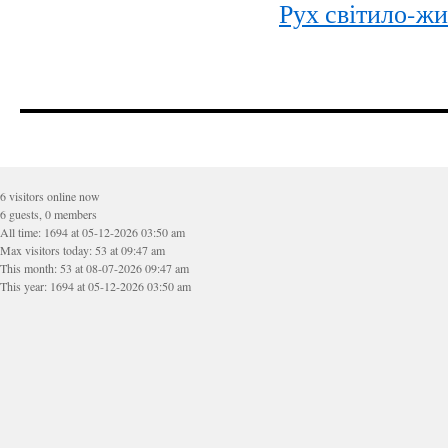
Рух світило-ж
6 visitors online now
6 guests, 0 members
All time: 1694 at 05-12-2026 03:50 am
Max visitors today: 53 at 09:47 am
This month: 53 at 08-07-2026 09:47 am
This year: 1694 at 05-12-2026 03:50 am