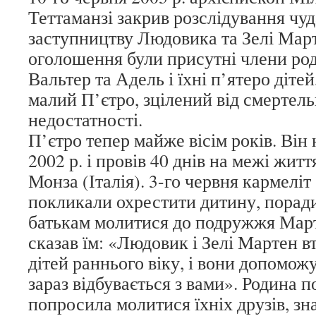
Теттаманзі закрив розслідування чу
заступництву Людовика та Зелі Март
оголошення були присутні члени род
Вальтер та Адель і їхні п’ятеро дітей
малий П’єтро, зцілений від смертел
недостатності.
П’єтро тепер майже вісім років. Він
2002 р. і провів 40 днів на межі життя
Монза (Італія). 3-го червня кармеліт 
покликали охрестити дитину, порад
батькам молитися до подружжя Мар
сказав їм: «Людовик і Зелі Мартен в
дітей раннього віку, і вони допомож
зараз відбувається з вами». Родина п
попросила молитися їхніх друзів, зна