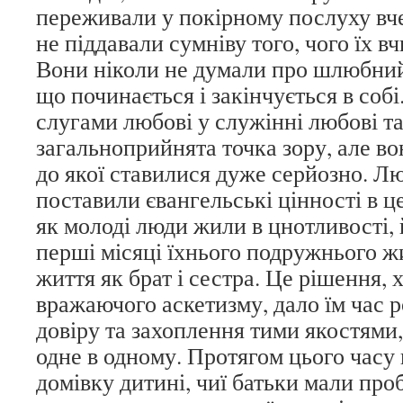
переживали у покірному послуху в
не піддавали сумніву того, чого їх вч
Вони ніколи не думали про шлюбний 
що починається і закінчується в соб
слугами любові у служінні любові т
загальноприйнята точка зору, але вон
до якої ставилися дуже серйозно. Лю
поставили євангельські цінності в це
як молоді люди жили в цнотливості, 
перші місяці їхнього подружнього ж
життя як брат і сестра. Це рішення, 
вражаючого аскетизму, дало їм час 
довіру та захоплення тими якостями,
одне в одному. Протягом цього часу
домівку дитині, чиї батьки мали про