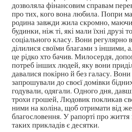
дозволяла фінансовим справам перев
про тих, кого вона любила. Попри ма
родина завжди жила скромно, маючи
будинки, ніж ті, які мали їхні друзі т
соціального класу. Вони регулярно в
ділилися своїми благами з іншими, а
це рідко хто бачив. Милосердя, допо
потреб інших людей, яку вони приді
давалися покірно й без галасу. Вони
запрошували до своєї домівки бідних
годували, одягали. Одного дня, давш
трохи грошей, Людовик покликав свої
ними на коліна, щоб отримати від ж
благословення. У рапорті про життя
таких прикладів є десятки.