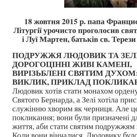
18 жовтня 2015 р. папа Францис
Літургії урочисто проголосив св
і Луї Мартен, батьків св. Терези
ПОДРУЖЖЯ ЛЮДОВИК ТА ЗЕЛ
ДОРОГОЦІННІ ЖИВІ КАМЕНІ,
ВИРІЗЬБЛЕНІ СВЯТИМ ДУХОМ
ВИКЛИК, ПРИКЛАД ПОКЛИКА
Людовик хотів стати монахом ордену
Святого Бернарда, а Зелі хотіла при
служінню хворим як черниця. Але це
покликання; вони були призначені 
життя, аби стати святим подружжям 
Коли вони вінчалися, Людовику було 3