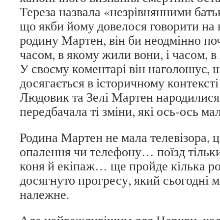
Тереза назвала «незрівнянними батьк
що якби йому довелося говорити на 
родину Мартен, він би неодмінно поч
часом, в якому жили вони, і часом, 
У своєму коментарі він наголошує, щ
досягається в історичному контексті
Людовик та Зелі Мартен народилися 
передбачала ті зміни, які ось-ось ма
Родина Мартен не мала телевізора, 
опалення чи телефону… поїзд тільки
коня й екіпаж… ще пройде кілька рок
досягнуто прогресу, який сьогодні 
належне.