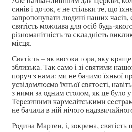
Але найважливішим для Церкви, коли
синів і дочок, є не стільки те, що ї
запропонувати людині наших часів, 
святість можлива для осіб будь-якого
різноманітність та складність виклик
місця.
Святість – як висока гора, яку краще
зблизька. Так само і зі святими нашог
поруч з нами: ми не бачимо їхньої п
усвідомлюємо їхньої святості, навіт
з ними за одним столом, як це було у
Терезиними кармелітськими сестрами 
не бачили в ній нічого надзвичайног
Родина Мартен, і, зокрема, святість