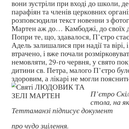
вони зустріли при вході до школи, де 
парафіян та членів церковних органі
розповсюдили текст новенни з фот
Мартен аж до… Камбоджі, до своїх д
Попри те, що, здавалося, П’єтро стає
Адель залишалися при надії та вірі, 
втрачено, і вже почали розмірковува
немовляти, 29-го червня, у свято пок
дитини св. Петра, малого П’єтро бул
здоровим, а лікарі не могли пояснити
П’єтро Скіл
стола, на я
Теттаманзі підписує документ
про чудо зцілення.