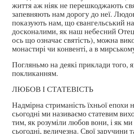
життя аж ніяк не перешкоджають свят
запевняють нам дорогу до неї. Людов
показують нам, що євангельський на
досконалими, як наш небесний Отец
ось що означає святість), можна вик
монастирі чи конвенті, а в мирськом
Погляньмо на деякі приклади того, 
покликанням.
ЛЮБОВ І СТАТЕВІСТЬ
Надмірна стриманість їхньої епохи н
сьогодні ми називаємо статевим вих
тим, як розуміли любов вони, і як ми 
сьогодні, величезна. Свої заручини 