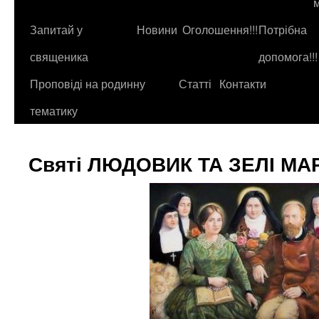
до
контенту
Запитай у
Новини
Оголошення!!!
Потрібна
священика
допомога!!!
Проповіді на родинну
Статті
Контакти
тематику
Святі ЛЮДОВИК ТА ЗЕЛІ МА