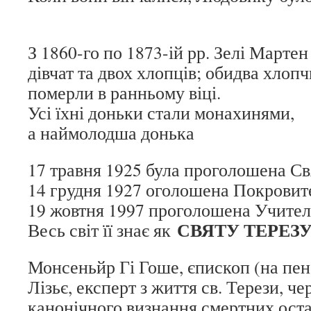
З 1860-го по 1873-ій рр. Зелі Марте
дівчат та двох хлопців; обидва хлопч
померли в ранньому віці.
Усі їхні доньки стали монахинями,
а наймолодша донька
17 травня 1925 була проголошена С
14 грудня 1927 оголошена Покровит
19 жовтня 1997 проголошена Учител
СВЯТУ ТЕРЕЗУ 
Весь світ її знає як
Монсеньйр Гі Гоше, єпископ (на пенсі
Лізьє, експерт з життя св. Терези, че
канонічного визнання смертних оста