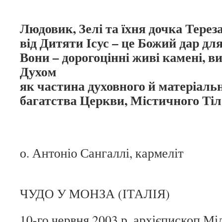
Людовик, Зелі та їхня дочка Терез
від Дитяти Ісус – це Божий дар дл
Вони – дорогоцінні живі камені, в
Духом
як частина духовного й матеріаль
багатства Церкви, Містичного Ті
о. Антоніо Сангаллі, кармеліт
ЧУДО У МОНЗА (ІТАЛІЯ)
10-го червня 2003 р. архієпископ М