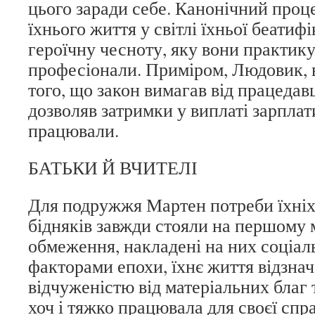
цього заради себе. Канонічний проц
їхнього життя у світлі їхньої беатифі
героїчну чесноту, яку вони практик
професіонали. Приміром, Людовик, 
того, що закон вимагав від працедавц
дозволяв затримки у виплаті зарплат
працювали.
БАТЬКИ Й ВЧИТЕЛІ
Для подружжя Мартен потреби їхніх 
бідняків завжди стояли на першому 
обмеження, накладені на них соціа
факторами епохи, їхнє життя відзна
відчуженістю від матеріальних благ 
хоч і тяжко працювала для своєї спра