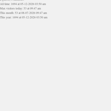
All time: 1694 at 05-12-2026 03:50 am
Max visitors today: 53 at 09:47 am
This month: 53 at 08-07-2026 09:47 am
This year: 1694 at 05-12-2026 03:50 am