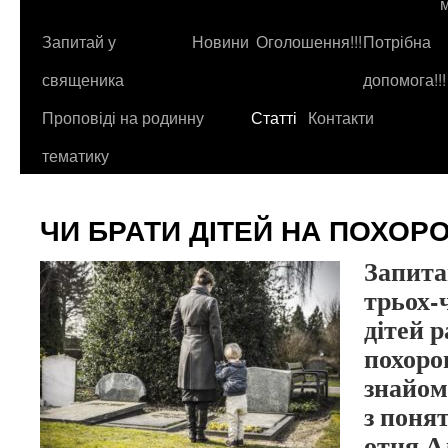
до
контенту
Запитай у
Новини
Оголошення!!!
Потрібна
священика
допомога!!!
Проповіді на родинну
Статті
Контакти
тематику
ЧИ БРАТИ ДІТЕЙ НА ПОХОР
Запита
трьох-
дітей р
похорон
знайоми
з понят
отця А