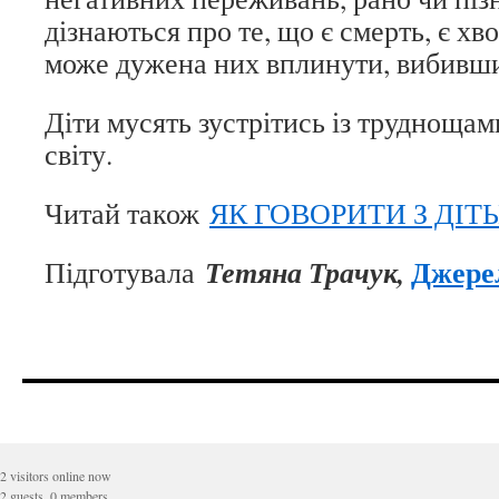
дізнаються про те, що є смерть, є хвор
може дужена них вплинути, вибивши 
Діти мусять зустрітись із труднощам
світу.
Читай також
ЯК ГОВОРИТИ З ДІТ
Джере
Тетяна Трачук,
Підготувала
2 visitors online now
2 guests, 0 members