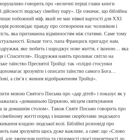
зворушливо говорить про «величні перші глави книги
й дійсності людську сімейну пару». Це означає, що біблійна
 лише побожний міф, який не має ніякої вартості для ХХІ
торія розповідає правду про сотворення нас чоловіком і
ість, яка притаманна відмінностям між статями. Саме тому
є актуальності. Більше того, папа Франциск пригадує нам,
подружжя, яке любить і народжує нове життя, є іконою… яка
я і Спасителя». Подружжя навіть проливає світло на
ке таїнство Пресвятої Тройці: так «плідні стосунки
допомагає зрозуміти і описати таїнство самого Бога…
ові, а сім’я є живим відображенням Тройці».
ти мовою Святого Письма про «дар дітей» і показує як у
вважалась «домашньою Церквою, місцем святкування
та за домашнім столом». Також Святе Письмо говорить про
 у сімейному житті поряд з іншими скорботами людського
живання владою людської волі. Біблійні розповіді про
ають нам зрозуміти щось дуже важливе, а саме: що «Слово
й, але джерелом потіхи та свідомості своєї причетності до