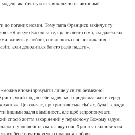
и моделі, які ґрунтуються виключно на автономії
ти до поганих новин. Тому папа Франциск закінчує ту
ю: «Я дякую Богові за те, що численні сім’ї, які далекі від
ими, живуть у любові, сповнюють своє покликання, і
віть коли доводиться багато разів падати».
 «можна вповні зрозуміти лише у світлі безмежної
Христі, який віддав себе задля нас і продовжує жити серед
охання». Це означає, що християнська сім’я є, була і завжди
ути іншими задля відмінності, але щоб запропонувати
кий спосіб життя закорінений у первісному Божому задумі
оналості у «шлюбі та сім’ї… яку спас Христос і відновив на
 з якого бере початок усяка справжня любов».