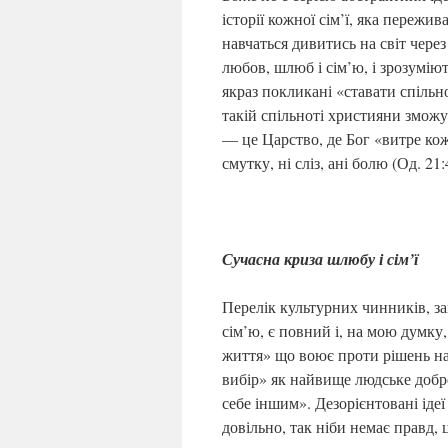
історії кожної сім’ї, яка переж
навчаться дивитись на світ через
любов, шлюб і сім’ю, і зрозумію
якраз покликані «ставати спільн
такій спільноті християни зможу
— це Царство, де Бог «витре кожн
смутку, ні сліз, ані болю (Од. 21:
Сучасна криза шлюбу і сім’ї
Перелік культурних чинників, 
сім’ю, є повний і, на мою думку
життя» що воює проти рішень на 
вибір» як найвище людське добро
себе іншим». Дезорієнтовані іде
довільно, так ніби немає правд, 