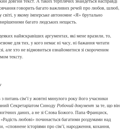
акий довгий текст. А таких терплячих знайдеться насправді
 повчання говорить багато важливих речей про любов, шлюб,
у світі, у якому імперське автономне «Я» брутально
е вирішеними багато людських нещасть.
деяких найяскравіших аргументах, які мене вразили, то,
езюме для тих, у кого немає ні часу, ні бажання читати
зі, але хто не відмовиться ознайомитися зі скороченим
ємом тексту.
у
 з питань сім’ї у жовтні минулого року його учасники
ваний Секретаріатом Синоду
Робочий документ
за те, що він
логічних даних, а не зі Слова Божого. Папа Франциск,
 «Радість любові» починається багатими роздумами над
и, «сповнене історіями про сім’ї, народження, кохання,