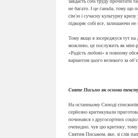
завдасть собі труду прочитати т
не багато. І це ганьба, тому що
сім’ю і сучасну культурну кризу 
підкоряє собі все, залишаючи н
Тому якщо я зосереджуся тут на 
можливо, це послужить як міні-р
«Радість любові» в повному обся
варіантом цього великого за об’
Святе Письмо як основа текст
На останньому Синоді єпископів
серйозно критикували пригото
починався з другосортних соціо
очевидно, чув цю критику, тому
Святим Письмом, яке, зі слів пап