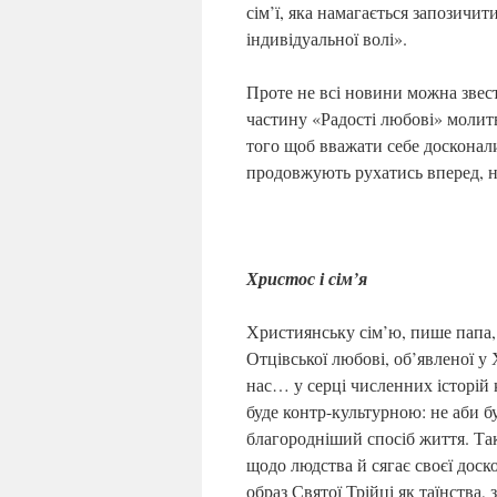
сім’ї, яка намагається запозичит
індивідуальної волі».
Проте не всі новини можна звес
частину «Радості любові» молитво
того щоб вважати себе досконал
продовжують рухатись вперед, на
Христос і сім’я
Християнську сім’ю, пише папа,
Отцівської любові, об’явленої у 
нас… у серці численних історій к
буде контр-культурною: не аби б
благородніший спосіб життя. Та
щодо людства й сягає своєї доск
образ Святої Трійці як таїнства,