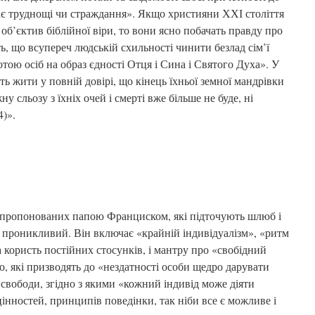
иває труднощі чи страждання». Якщо християни ХХІ століття
 об’єктив біблійної віри, то вони ясно побачать правду про
ть, що всупереч людській схильності чинити безлад сім’ї
отою осіб на образ єдності Отця і Сина і Святого Духа». У
ть жити у повній довірі, що кінець їхньої земної мандрівки
у сльозу з їхніх очей і смерті вже більше не буде, ні
4)».
запропонованих папою Франциском, які підточують шлюб і
, проникливий. Він включає «крайній індивідуалізм», «ритм
користь постійних стосунків, і мантру про «свобідний
, які призводять до «нездатності особи щедро дарувати
ї свободи, згідно з якими «кожний індивід може діяти
цінностей, принципів поведінки, так ніби все є можливе і