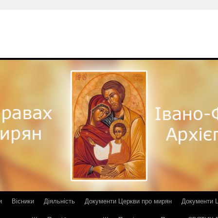
и
Вісники
Діяльність
Документи Церкви про мирян
Документи Ц