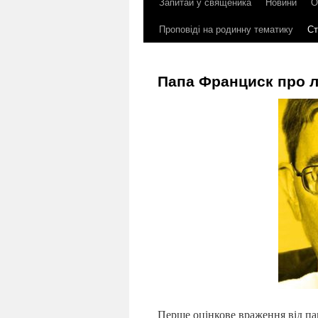
Запитай у священика
Новини
О
до
Проповіді на родинну тематику
Ст
контенту
Папа Франциск про л
Перше оцінкове враження від па