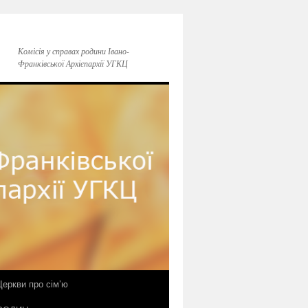
Комісія у справах родини Івано-
Франківської Архієпархії УГКЦ
еркви про сім’ю