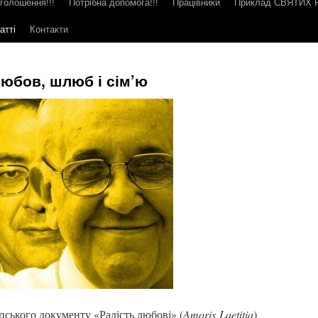
голошення!!!
Потрібна допомога!!!
Працівники
Приклад СВЯТИХ
атті
Контакти
юбов, шлюб і сім’ю
пського документу «Радість любові» (
Amoris Laetitia
)