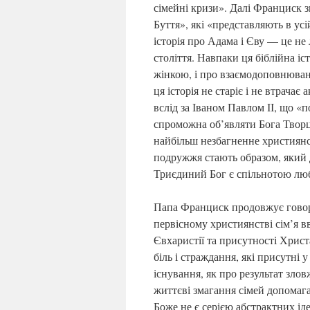
сімейні кризи». Далі Франциск 
Буття», які «представляють в усі
історія про Адама і Єву — це не
століття. Навпаки ця біблійна іс
жінкою, і про взаємодоповнюван
ця історія не старіє і не втрача
вслід за Іваном Павлом ІІ, що «
спроможна об’являти Бога Творц
найбільш незбагненне християнсь
подружжя стають образом, який 
Триєдиний Бог є спільнотою люб
Папа Франциск продовжує говори
первісному християнстві сім’я 
Євхаристії та присутності Хрис
біль і страждання, які присутні
існування, як про результат злов
життєві змагання сімей допомаг
Боже не є серією абстрактних іде