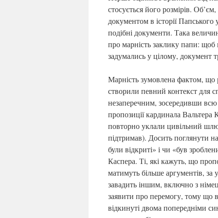
стосується його розмірів. Об’єм
документом в історії Папського
подібні документи. Така величин
про марність заклику папи: щоб
задумались у цілому, документ т
Марність зумовлена фактом, що 
створили певний контекст для сп
незаперечним, зосередивши всю 
пропозиції кардинала Вальтера К
повторно уклали цивільний шлюб
підтримав). Досить поглянути на
були відкриті» і чи «був зробле
Каспера. Ті, які кажуть, що про
матимуть більше аргументів, за
завадить іншим, включно з нім
заявити про перемогу, тому що в
відкинуті двома попередніми си