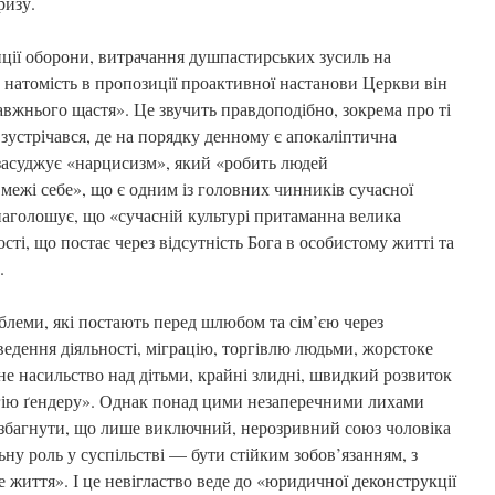
ризу.
иції оборони, витрачання душпастирських зусиль на
 натомість в пропозиції проактивної настанови Церкви він
вжнього щастя». Це звучить правдоподібно, зокрема про ті
 зустрічався, де на порядку денному є апокаліптична
засуджує «нарцисизм», який «робить людей
ежі себе», що є одним із головних чинників сучасної
наголошує, що «сучасній культурі притаманна велика
ості, що постає через відсутність Бога в особистому житті та
.
блеми, які постають перед шлюбом та сім’єю через
ведення діяльності, міграцію, торгівлю людьми, жорстоке
не насильство над дітьми, крайні злидні, швидкий розвиток
огію ґендеру». Однак понад цими незаперечними лихами
ь збагнути, що лише виключний, нерозривний союз чоловіка
ну роль у суспільстві — бути стійким зобов’язанням, з
 життя». І це невігластво веде до «юридичної деконструкції