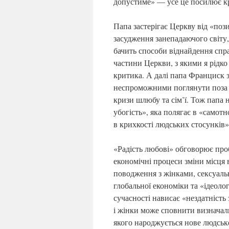
допустиме» — усе це посилює к
Папа застерігає Церкву від «поз
засудження занепадаючого світу,
бачить способи віднайдення спра
частини Церкви, з якими я рідко
критика. А далі папа Франциск 
неспроможними поглянути поза м
кризи шлюбу та сім’ї. Тож папа 
убогість», яка полягає в «самотн
в крихкості людських стосунків»
«Радість любові» обговорює про
економічні процеси зміни місця 
поводження з жінками, сексуаль
глобальної економіки та «ідеол
сучасності нависає «нездатніст
і жінки може сповнити визначаль
якого народжується нове людське