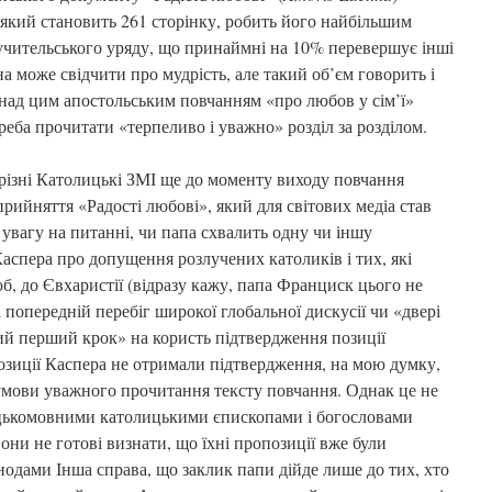
, який становить 261 сторінку, робить його найбільшим
 учительського уряду, що принаймні на 10% перевершує інші
а може свідчити про мудрість, але такий об’єм говорить і
 над цим апостольським повчанням «про любов у сім’ї»
реба прочитати «терпеливо і уважно» розділ за розділом.
різні Католицькі ЗМІ ще до моменту виходу повчання
рийняття «Радості любові», який для світових медіа став
увагу на питанні, чи папа схвалить одну чи іншу
аспера про допущення розлучених католиків і тих, які
, до Євхаристії (відразу кажу, папа Франциск цього не
 попередній перебіг широкої глобальної дискусії чи «двері
ний перший крок» на користь підтвердження позиції
позиції Каспера не отримали підтвердження, на мою думку,
 умови уважного прочитання тексту повчання. Однак це не
ецькомовними католицькими єпископами і богословами
они не готові визнати, що їхні пропозиції вже були
нодами Інша справа, що заклик папи дійде лише до тих, хто