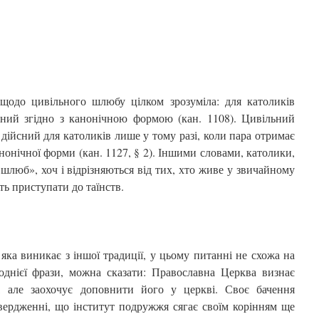
одо цивільного шлюбу цілком зрозуміла: для католиків
ений згідно з канонічною формою (кан. 1108). Цивільний
дійсний для католиків лише у тому разі, коли пара отримає
нонічної форми (кан. 1127, § 2). Іншими словами, католики,
шлюб», хоч і відрізняються від тих, хто живе у звичайному
уть приступати до таїнств.
ка виникає з іншої традиції, у цьому питанні не схожа на
однієї фрази, можна сказати: Православна Церква визнає
, але заохочує доповнити його у церкві. Своє бачення
вердженні, що інститут подружжя сягає своїм корінням ще