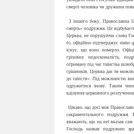
смерті чоловіка чи дружини пов
З іншого боку, Православна Це
смерть» подружжя. Це відбуваєт
Церква, не порушуючи слова Гос
6), офіційно підтверджує status
існує, що воно померло. Офіц
гріховну недосконалість, по
отриману під час таїнства шлюбу,
грішників, Церква дає їм можли
до таїнств». Під можливістю ви
одружитися знову. Таким чино
вділення церковного розлученн
Цікаво, що досі між Православ
сакраментального подружжя. 
вважають, що на неї вказав сам
Господь назвав подружню зра