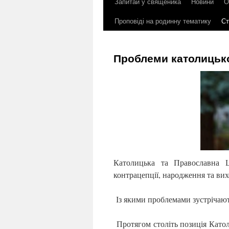
Запитай у священика
Новини
О
до
Проповіді на родинну тематику
Ст
контенту
Проблеми католицьк
Католицька та Православна Ц
контрацепції, народження та ви
Із якими проблемами зустрічаю
Протягом століть позиція Като