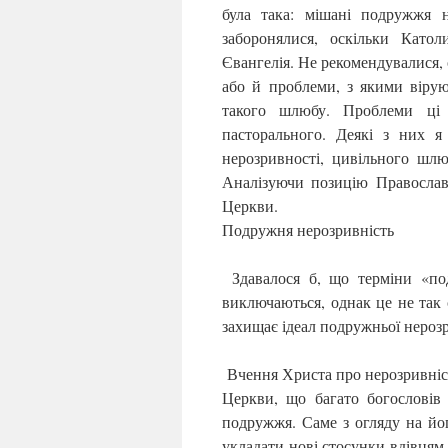
була така: мішані подружжя 
заборонялися, оскільки Като
Євангелія. Не рекомендувалися, 
або й проблеми, з якими вірую
такого шлюбу. Проблеми ці 
пасторального. Деякі з них я
нерозривності, цивільного шлю
Аналізуючи позицію Православ
Церкви.
Подружня нерозривність
Здавалося б, що терміни «под
виключаються, однак це не так 
захищає ідеал подружньої нерозр
Вчення Христа про нерозривніс
Церкви, що багато богословів
подружжя. Саме з огляду на йог
укладати нові стосунки вдівцям