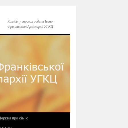
Комісія у справах родини Івано-
Франківської Архієпархії УГКЦ
еркви про сім’ю