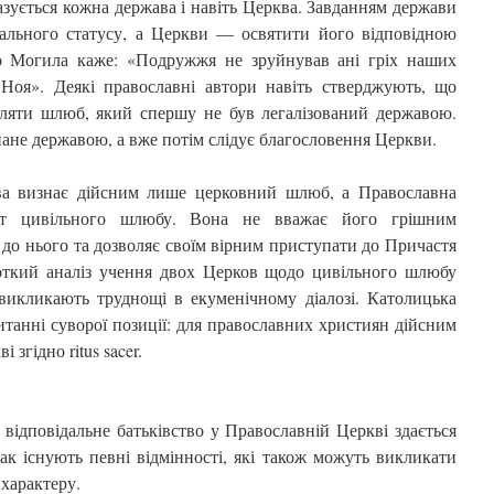
азується кожна держава і навіть Церква. Завданням держави
льного статусу, а Церкви — освятити його відповідною
о Могила каже: «Подружжя не зруйнував ані гріх наших
в Ноя». Деякі православні автори навіть стверджують, що
вляти шлюб, який спершу не був легалізований державою.
ане державою, а вже потім слідує благословення Церкви.
а визнає дійсним лише церковний шлюб, а Православна
кт цивільного шлюбу. Вона не вважає його грішним
 до нього та дозволяє своїм вірним приступати до Причастя
роткий аналіз учення двох Церков щодо цивільного шлюбу
 викликають труднощі в екуменічному діалозі. Католицька
танні суворої позиції: для православних християн дійсним
 згідно ritus sacer.
ідповідальне батьківство у Православній Церкві здається
к існують певні відмінності, які також можуть викликати
 характеру.