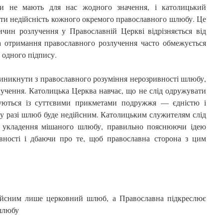
дки не мають для нас жодного значення, і католицький
ти недійсність кожного окремого православного шлюбу. Це
ичин розлучення у Православній Церкві відрізняється від
а отримання православного розлучення часто обмежується
 одного підпису.
иникнути з православного розуміння нерозривності шлюбу,
лучення. Католицька Церква навчає, що не слід одружувати
жуються із суттєвими прикметами подружжя — єдністю і
му разі шлюб буде недійсним. Католицьким служителям слід
о укладення мішаного шлюбу, правильно пояснюючи ідею
ивності і дбаючи про те, щоб православна сторона з цим
ійсним лише церковний шлюб, а Православна підкреслює
 шлюбу