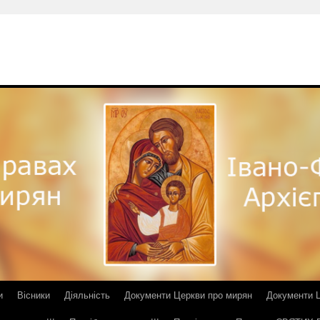
и
Вісники
Діяльність
Документи Церкви про мирян
Документи Ц