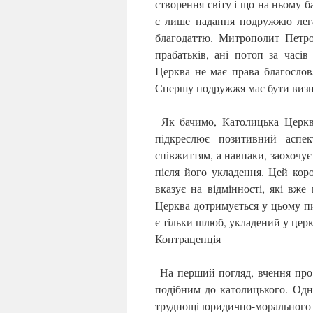
створення світу і що на ньому б
є лише надання подружжю лега
благодаттю. Митрополит Петр
прабатьків, ані потоп за часі
Церква не має права благосло
Спершу подружжя має бути визн
Як бачимо, Католицька Церкв
підкреслює позитивний аспе
співжиттям, а навпаки, заохочує
після його укладення. Цей ко
вказує на відмінності, які вже
Церква дотримується у цьому пи
є тільки шлюб, укладений у церкві
Контрацепція
На перший погляд, вчення про в
подібним до католицького. Одна
труднощі юридично-морального