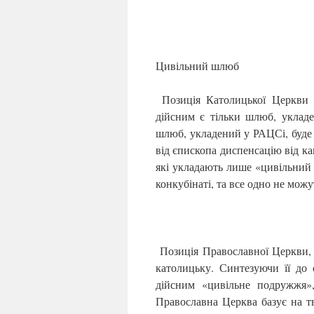
Цивільний шлюб
Позиція Католицької Церкви щ
дійсним є тільки шлюб, уклад
шлюб, укладений у РАЦСі, буде 
від єпископа диспенсацію від ка
які укладають лише «цивільний 
конкубінаті, та все одно не мож
Позиція Православної Церкви, я
католицьку. Синтезуючи її до 
дійсним «цивільне подружжя»
Православна Церква базує на т