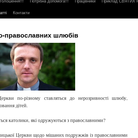
голошення!!!
Потрібна допомога!!!
Працівники
Приклад СВЯТИХ
атті
Контакти
о-православних шлюбів
еркви по-різному ставляться до нерозривності шлюбу,
ховання дітей.
ться католики, які одружуються з православними?
лицької Церкви щодо мішаних подружжів із православними