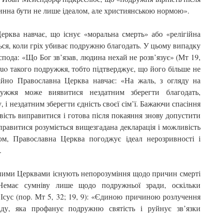
инна бути не лише ідеалом, але християнською нормою».
рква навчає, що існує «моральна смерть» або «релігійна
ься, коли гріх убиває подружню благодать. У цьому випадку
пода: «Що Бог зв’язав, людина нехай не розв’язує» (Мт 19,
 quo такого подружжя, тобто підтверджує, що його більше не
ійно Православна Церква навчає: «На жаль, з огляду на
дружжя може виявитися нездатним зберегти благодать,
 і нездатним зберегти єдність своєї сім’ї. Бажаючи спасіння
вість виправитися і готова після покаяння знову допустити
правитися розуміється вищезгадана декларація і можливість
м, Православна Церква погоджує ідеал нерозривності і
я.
ними Церквами існують непорозуміння щодо причин смерті
Немає сумніву лише щодо подружньої зради, оскільки
 Ісус (пор. Мт 5, 32; 19, 9): «Єдиною причиною розлучення
ду, яка профанує подружню святість і руйнує зв’язки