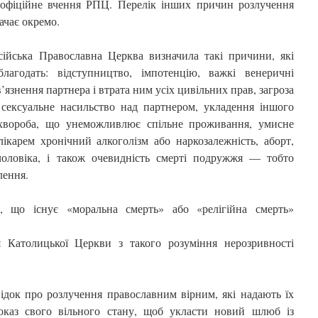
 офіційне вчення РПЦ. Перелік інших причин розлучення
ачає окремо.
ійська Православна Церква визначила такі причини, які
годать: відступництво, імпотенцію, важкі венеричні
’язнення партнера і втрата ним усіх цивільних прав, загроза
 сексуальне насильство над партнером, укладення іншого
 хвороба, що унеможливлює спільне проживання, умисне
ікарем хронічний алкоголізм або наркозалежність, аборт,
оловіка, і також очевидність смерті подружжя — тобто
влення.
, що існує «моральна смерть» або «релігійна смерть»
 Католицької Церкви з такого розуміння нерозривності
док про розлучення православним вірним, які надають їх
оказ свого вільного стану, щоб укласти новий шлюб із