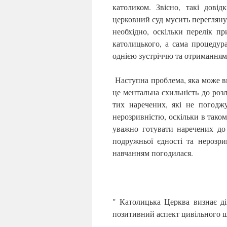
католиком. Звісно, такі дові
церковний суд мусить перегляну
необхідно, оскільки перелік пр
католицького, а сама процедур
однією зустріччю та отриманням
Наступна проблема, яка може в
це ментальна схильність до роз
тих наречених, які не погод
нерозривністю, оскільки в тако
уважно готувати наречених д
подружньої єдності та нерозр
навчанням погодилася.
" Католицька Церква визнає д
позитивний аспект цивільного