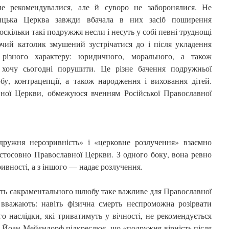
не рекомендувалися, але й суворо не заборонялися. Не
лицька Церква завжди вбачала в них засіб поширення
оскільки такі подружжя несли і несуть у собі певні труднощі
чий католик змушений зустрічатися до і після укладення
різного характеру: юридичного, морального, а також
 хочу сьогодні порушити. Це різне бачення подружньої
бу, контрацепції, а також народження і виховання дітей.
ної Церкви, обмежуюся вченням Російської Православної
ружня нерозривність» і «церковне розлучення» взаємно
стосовно Православної Церкви. З одного боку, вона ревно
ивності, а з іншого — надає розлучення.
ть сакраментального шлюбу таке важливе для Православної
 вважають: навіть фізична смерть неспроможна розірвати
о наслідки, які триватимуть у вічності, не рекомендується
. Йоан Мейєндорф підкреслює, що «подружня вірність після