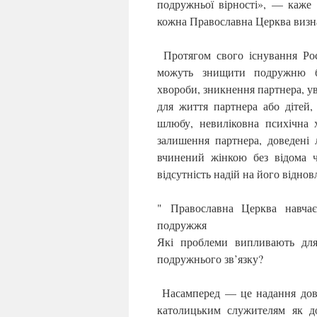
подружньої вірності», — каже
кожна Православна Церква визн
Протягом свого існування Рос
можуть знищити подружню бла
хвороби, зникнення партнера, ув
для життя партнера або дітей,
шлюбу, невиліковна психічна
залишення партнера, доведені л
вчинений жінкою без відома ч
відсутність надій на його відно
" Православна Церква навчає
подружжя
Які проблеми випливають для
подружнього зв’язку?
Насамперед — це надання дові
католицьким служителям як д