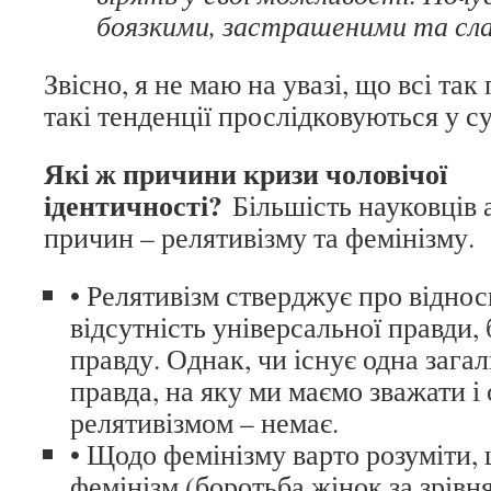
боязкими, застрашеними та сл
Звісно, я не маю на увазі, що всі та
такі тенденції прослідковуються у с
Які ж причини кризи чоловічої
ідентичності?
Більшість науковців
причин – релятивізму та фемінізму.
• Релятивізм стверджує про віднос
відсутність універсальної правди,
правду. Однак, чи існує одна зага
правда, на яку ми маємо зважати і 
релятивізмом – немає.
• Щодо фемінізму варто розуміти,
фемінізм (боротьба жінок за зрівнян