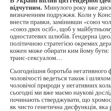
В Україні вплив цієї гендерної ідео
відчутним.
Минулого року вже диск
визначенням подружжя. Коли у Кон
внести правки, замінивши «союз чол
«союз двох осіб», щоб у майбутньом
одностатевих шлюбів. Ґендерна ідео
політичною стратегією окремих держ
кожен може обирати ким йому бути: г
транс-сексуалом…
Сьогоднішня боротьба негативного 
чоловічості ведеться також і шляхом
чоловічої природи у негативних кол
сьогодні ми вже маємо наукові дослі
починають стверджувати, що хромос
як чисто генетична дисфункція, яка