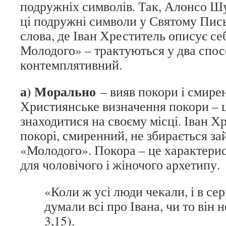
подружніх символів. Так, Алонсо Ш
ці подружні символи у Святому Пись
слова, де Іван Хреститель описує се
Молодого» – трактуються у два спос
контемплятивний.
а) Морально
– вияв покори і смире
Християнське визначення покори – 
знаходитися на своєму місці. Іван Хр
покорі, смиренний, не збирається за
«Молодого». Покора – це характерис
для чоловічого і жіночого архетипу.
«Коли ж усі люди чекали, і в сер
думали всі про Івана, чи то він
3,15).