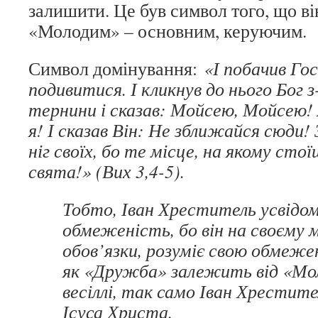
залишити. Це був символ того, що ві
«Молодим» – основним, керуючим.
Символ домінування:
«І побачив Гос
подивитися. І кликнув до нього Бог з
тернини і сказав: Мойсею, Мойсею! 
я! І сказав Він: Не зближайся сюди!
ніг своїх, бо те місце, на якому стої
свята!» (Вих 3,4-5).
Тобто, Іван Хреститель усвідо
обмеженість, бо він на своєму мі
обов’язки, розуміє свою обмежен
як «Дружба» залежить від «Мо
весіллі, так само Іван Хрестит
Ісуса Христа.