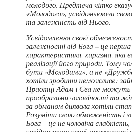
молодого, Предтеча чітко вказ
«Молодого», усвідомлюючи сво
та залежність від Нього.
Усвідомлення своєї обмеженост
залежності від Бога – це перша 
характеристика, харизма, яка ве
реалізації його природи. Тому чол
бути «Молодими», а не «Дружб
хотіли зробити неможливе: зай
Праотці Адам і Єва не можуть
прообразами чоловічості та жін
за обманом диявола хотіли стат
Розуміти свою обмеженість і з
Бога – це не чоловіча слабкість,
усвідомлення своєї залежності в