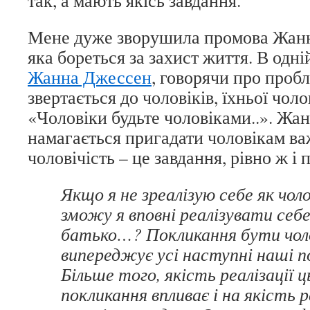
так, а мають якісь завдання.
Мене дуже зворушила промова Жанн
яка бореться за захист життя. В одні
Жанна Джессен
, говорячи про пробл
звертається до чоловіків, їхньої чол
«Чоловіки будьте чоловіками..». Жан
намагається пригадати чоловікам ва
чоловічість – це завдання, рівно ж і
Якщо я не зреалізую себе як чоло
зможу я вповні реалізувати себе
батько…? Покликання бути чол
випереджує усі наступні наші п
Більше того, якість реалізації 
покликання впливає і на якість р