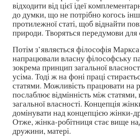
відходити від цієї ідеї комплементар
до думки, що не потрібно когось інш
протилежної статі, щоб віднайти по
природи. Творяться передумови для 
Потім з’являється філософія Маркса 
напрацювали власну філософську па
зокрема принцип загальної власності
усіма. Тоді ж на фоні праці стираєть
статями. Можливість працювати на р
послаблює відмінність між статями,
загальної власності. Концепція жінк
домінувати над концепцією жінки-др
Отже, жінка-робітниця стає вище на
дружини, матері.