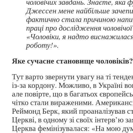
чоловічих завдань. Знаєте, яка
Джессен мене найбільше зачепи
фактично стала причиною напис
праці про дослідження чоловічої
«Чоловіки, я надто виснажилас
роботу!».
Яке сучасне становище чоловіків?
Тут варто звернути увагу на ті тенден
із-за кордону. Можливо, в Україні во
але повірте, що в багатьох європейс
чітко стали вираженими. Американ
Реймонд Берк, який проаналізував с
Церкві, в одному зі своїх інтерв’ю з
Церква фемінізувалася: «На мою ду