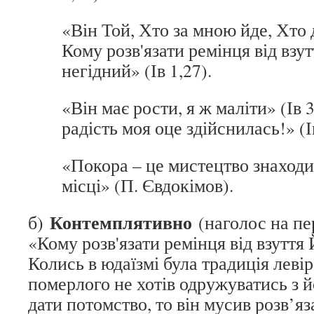
«Він Той, Хто за мною йде, Хто 
Кому розв'язати ремінця від взут
негідний» (Ів 1,27).
«Він має рости, я ж маліти» (Ів 3
радість моя оце здійснилась!» (Ів
«Покора – це мистецтво знаходи
місці» (П. Євдокімов).
Контемплятивно
б)
(наголос на пе
«Кому розв'язати ремінця від взуття
Колись в юдаїзмі була традиція леві
померлого не хотів одружуватись з 
дати потомство, то він мусив розв’яза