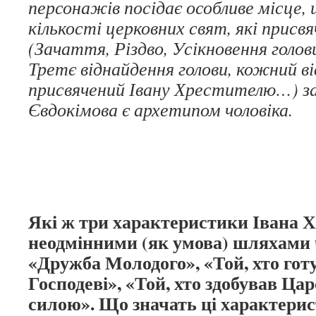
персонажів посідає особливе місце, 
кількості церковних свят, які присв
(Зачаття, Різдво, Усікновення голов
Третє віднайдення голови, кожний 
присвячений Івану Хрестителю…) за
Євдокімова є архетипом чоловіка.
Які ж три характеристики Івана Хр
неодмінними (як умова) шляхами 
«Дружба Молодого», «Той, хто гот
Господеві», «Той, хто здобував Ца
силою». Що значать ці характери