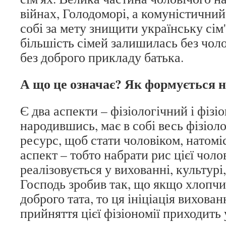
війнах, Голодоморі, а комуністични
собі за мету знищити українську сім'
більшість сімей залишилась без чоло
без доброго прикладу батька.
А що це означає? Як формується 
Є два аспекти – фізіологічний і фіз
народившись, має в собі весь фізіол
ресурс, щоб стати чоловіком, натомі
аспект – тобто набрати рис цієї чолов
реалізовується у вихованні, культурі,
Господь зробив так, що якщо хлопчи
доброго тата, то ця ініціація вихова
прийняття цієї фізіономії приходить 