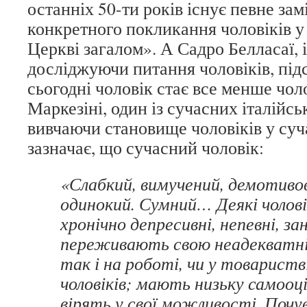
останніх 50-ти років існує певне за
конкретного покликання чоловіків у 
Церкві загалом». А Садро Белласаї, 
досліджуючи питання чоловіків, під
сьогодні чоловік стає все менше чол
Маркезіні, один із сучасних італійсь
вивчаючи становище чоловіків у суча
зазначає, що сучасний чоловік:
«Слабкий, вимучений, демотивов
одинокий. Сумний… Деякі чолов
хронічно депресивні, непевні, за
переживають свою неадекватніст
так і на роботі, чи у товариств
чоловіків; мають низьку самооці
вірять у свої можливості. Поч