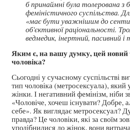
б принаймні була толерована з 
феміністичного суспільства. Для
«має бути уважнішим до сенти
об'єктивної раціональності. Тр
ведмедик, інертний, пасивний і 
Яким є, на вашу думку, цей новий
чоловіка?
Сьогодні у сучасному суспільстві в
тип чоловіка (метросексуала), який
жінки. І негативний фемінізм, ніби з
«Чоловіче, хочеш існувати? Добре, а
себе». Як виглядає метросексуал? Д
правда? Це чоловіки, які за своїм з
уподібнилися до жінок, вони витрача