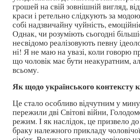
грошей на свій зовнішній вигляд, ві
краси і ретельно слідкують за модо
собі надзвичайну чуйність, емоційніс
Однак, чи розуміють сьогодні більші
несвідомо реалізовують певну ідеол
ні! Я не маю на увазі, коли говорю 
що чоловік має бути неакуратним, ал
всьому.
Як щодо українського контексту к
Це стало особливо відчутним у мину
пережили дві Світові війни, Голодо
режим. І як наслідок, це призвело д
браку належного прикладу чоловічої
сім'ях. Велика частина чоловічого н