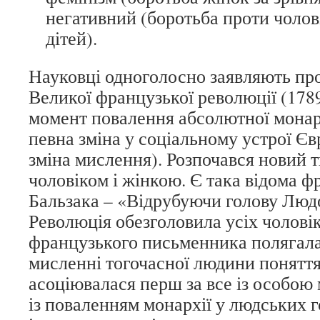
негативний (боротьба проти чоловіч
дітей).
Науковці одноголосно заявляють про
Великої французької революції (1789
момент повалення абсолютної монарх
певна зміна у соціальному устрої Єв
зміна мислення). Розпочався новий 
чоловіком і жінкою. Є така відома ф
Бальзака – «Відрубуючи голову Люд
Революція обезголовила усіх чоловік
французького письменника полягала
мисленні тогочасної людини поняття
асоціювалася перш за все із особою
із поваленням монархії у людських 