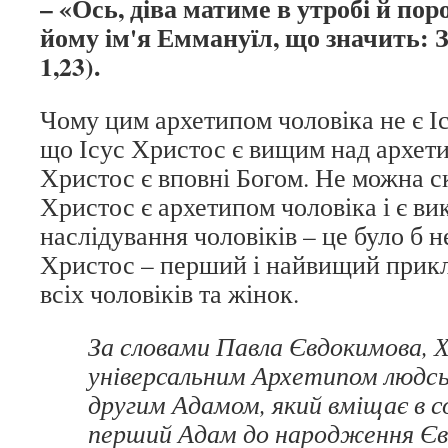
– «Ось, діва матиме в утробі й пор
йому ім'я Еммануїл, що значить: 
1,23).
Чому цим архетипом чоловіка не є І
що Ісус Христос є вищим над архети
Христос є вповні Богом. Не можна ск
Христос є архетипом чоловіка і є в
наслідування чоловіків – це було б 
Христос – перший і найвищий прикл
всіх чоловіків та жінок.
За словами Павла Євдокимова, 
універсальним Архетипом людськ
другим Адамом, який вміщає в со
перший Адам до народження Єв