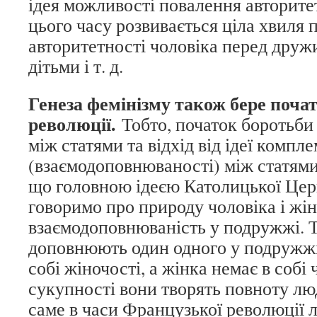
ідея можливості повалення авторитет
цього часу розвивається ціла хвиля 
авторитетності чоловіка перед друж
дітьми і т. д.
Генеза фемінізму також бере поча
революції.
Тобто, початок боротьби 
між статями та відхід від ідеї компл
(взаємодоповнюваності) між статями
що головною ідеєю Католицької Цер
говоримо про природу чоловіка і жін
взаємодоповнюваність у подружжі. Т
доповнюють один одного у подружжі,
собі жіночості, а жінка немає в собі 
сукупності вони творять повноту люд
саме в часи Французької революції