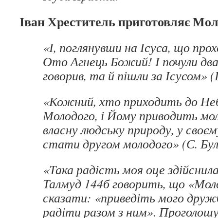
Іван Хреститель приготовляє Мол
«І, поглянувши на Ісуса, що прох
Ото Агнець Божий! І почули два 
говорив, та й пішли за Ісусом» (І
«Кожний, хто приходить до Не
Молодого, і Йому приводить мо
власну людську природу, у своєм
стати другом молодого» (С. Бул
«Така радість моя оце здійснилас
Талмуд 144б говорить, що «Мо
сказати: «приведіть мого дружб
радіти разом з ним». Проголош