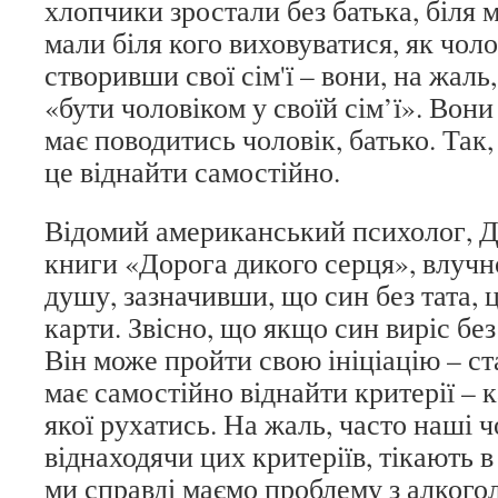
хлопчики зростали без батька, біля 
мали біля кого виховуватися, як чолов
створивши свої сім'ї – вони, на жаль,
«бути чоловіком у своїй сім’ї». Вони
має поводитись чоловік, батько. Так
це віднайти самостійно.
Відомий американський психолог, Д
книги «Дорога дикого серця», влучн
душу, зазначивши, що син без тата, 
карти. Звісно, що якщо син виріс без 
Він може пройти свою ініціацію – ст
має самостійно віднайти критерії – 
якої рухатись. На жаль, часто наші ч
віднаходячи цих критеріїв, тікають в
ми справді маємо проблему з алкогол