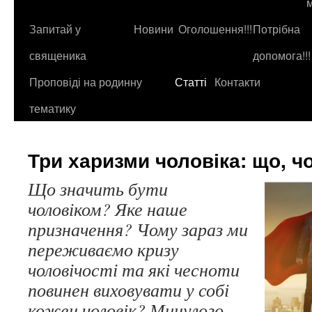
до
контенту
Запитай у
Новини
Оголошення!!!
Потрібна
священика
допомога!!!
Проповіді на родинну
Статті
Контакти
тематику
Три харизми чоловіка: що, ч
Що значить бути
чоловіком? Яке наше
призначення? Чому зараз ми
переживаємо кризу
чоловічості та які чесноти
повинен виховувати у собі
кожен чоловік? Минулого