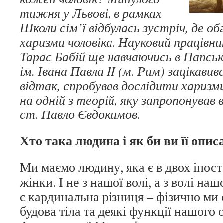
тижня у Львові, в рамках
Школи сім’ї відбулась зустріч, де о
харизми чоловіка. Науковий працівн
Тарас Бабій ще навчаючись в Папсь
ім. Івана Павла II (м. Рим) зацікави
відтак, спробував дослідити харизми
на одній з теорій, яку запропонував
ст. Павло Євдокимов.
Хто така людина і як би ви її опис
Ми маємо людину, яка є в двох іпост
жінки. І не з нашої волі, а з волі на
є кардинальна різниця – фізично ми 
будова тіла та деякі функції нашого 