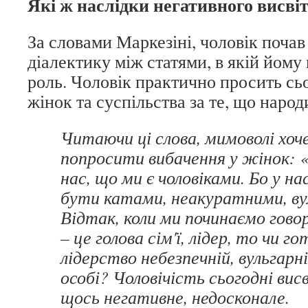
Які ж наслідки негативного висві
За словами Маркезіні, чоловік почав
діалектику між статями, в якій йому
роль. Чоловік практично просить сь
жінок та суспільства за те, що нар
Читаючи ці слова, мимоволі хоч
попросити вибачення у жінок: 
нас, що ми є чоловіками. Бо у на
бути катами, неакуратними, в
Відтак, коли ми починаємо гово
– це голова сім'ї, лідер, то чи г
лідерство небезпечній, вульгарн
особі? Чоловічість сьогодні ви
щось негативне, недосконале.