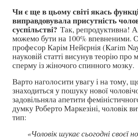
Чи є ще в цьому світі якась функці
виправдовувала присутність чолов
суспільстві?
Так, репродуктивна! Ал
можемо бути на 100% впевненими. 
професор Карім Нейєрнія (Karim Naye
науковій статті висунув теорію про
сперму із жіночого спинного мозку.
Варто наголосити увагу і на тому, щ
знаходиться у пошуку нової чоловічої
задовільняла апетити феміністичног
думку Роберто Маркезіні, чоловік ви
тип:
«Чоловік шукає сьогодні своєї но