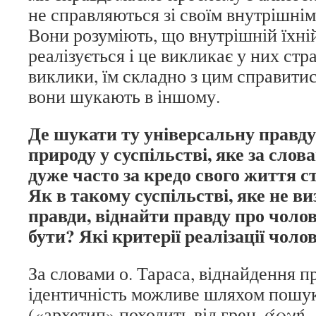
не справляються зі своїм внутрішнім
Вони розуміють, що внутрішній їхні
реалізується і це викликає у них стр
виклики, їм складно з цим справитис
вони шукають в іншому.
Де шукати ту універсальну правду
природу у суспільстві, яке за сло
дуже часто за кредо свого життя 
Як в такому суспільстві, яке не ви
правди, віднайти правду про чоло
бути? Які критерії реалізації чол
За словами о. Тараса, віднайдення п
ідентичність можливе шляхом пошу
(«архетип» походить від грец. άρχή –