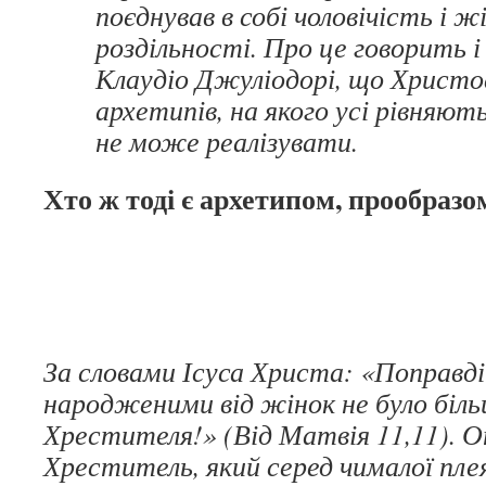
поєднував в собі чоловічість і ж
роздільності. Про це говорить і
Клаудіо Джуліодорі, що Христо
архетипів, на якого усі рівняють
не може реалізувати.
Хто ж тоді є архетипом, прообразо
За словами Ісуса Христа: «Поправд
народженими від жінок не було біль
Хрестителя!» (Від Матвія 11,11). 
Хреститель, який серед чималої плея