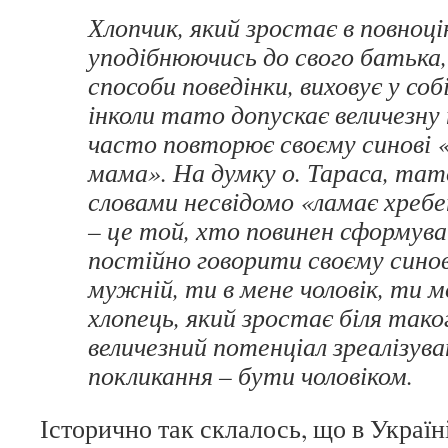
Хлопчик, який зростає в повноцін
уподібнюючись до свого батька,
способи поведінки, виховує у собі
інколи тато допускає величезну 
часто повторює своєму синові 
мама». На думку о. Тараса, тат
словами несвідомо «ламає хребе
– це той, хто повинен сформув
постійно говорити своєму синов
мужній, ти в мене чоловік, ти м
хлопець, який зростає біля так
величезний потенціал зреалізув
покликання – бути чоловіком.
Історично так склалось, що в Україні