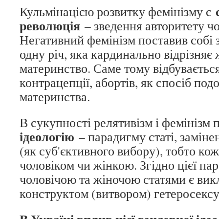
Кульмінацією розвитку фемінізму є
революція
– зведення авторитету чо
Негативний фемінізм поставив собі 
одну річ, яка кардинально відрізняє 
материнство. Саме тому відбуваєть
контрацепції, абортів, як спосіб по
материнства.
В сукупності релятивізм і фемінізм
ідеологію
– парадигму статі, заміне
(як суб'єктивного вибору), тобто ко
чоловіком чи жінкою. Згідно цієї па
чоловічою та жіночою статями є ви
конструктом (витвором) гетеросексу