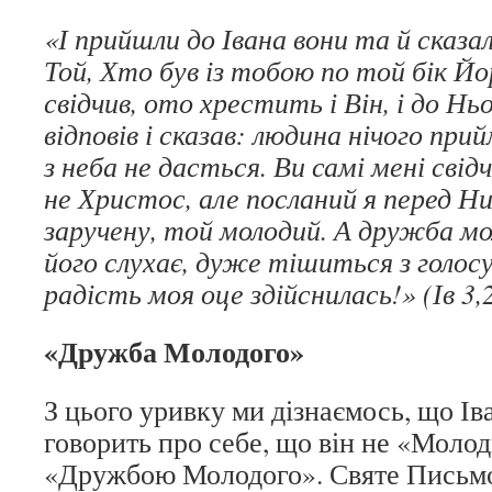
«І прийшли до Івана вони та й сказа
Той, Хто був із тобою по той бік Йо
свідчив, ото хрестить і Він, і до Ньо
відповів і сказав: людина нічого при
з неба не дасться. Ви самі мені свід
не Христос, але посланий я перед Н
заручену, той молодий. А дружба мо
його слухає, дуже тішиться з голосу
радість моя оце здійснилась!» (Ів 3,
«Дружба Молодого»
З цього уривку ми дізнаємось, що І
говорить про себе, що він не «Молоди
«Дружбою Молодого». Святе Письмо