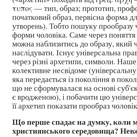
τυπος — тип, образ; прототип, проф
початковий образ, первісна форма д
утворень). Тобто пошуку прообразу ч
форми чоловіка. Саме через поняття
можна наблизитись до образу, який 
наслідувати. Існує універсальна пра
через різні архетипи, символи. Наше
колективне несвідоме (універсальну 
яка передається із покоління в покол
що не сформувалася на основі суб'єк
є вродженою), і побачити цю універс
її архетип показати прообраз чоловік
Що перше спадає на думку, коли 
християнського середовища? Невже