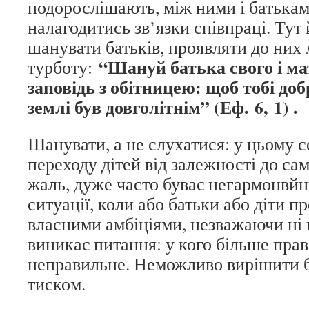
подорослішають, між ними і батька
налагодитись зв’язки співпраці. Тут
шанувати батьків, проявляти до них
“Шануй батька свого і ма
турботу:
заповідь з обітницею: щоб тобі доб
землі був довголітнім” (Еф. 6, 1) .
Шанувати, а не слухатися: у цьому 
переходу дітей від залежності до сам
жаль, дуже часто буває негармонвй
ситуації, коли або батьки або діти п
власними амбіціями, незважаючи ні 
виникає питання: у кого більше прав,
неправильне. Неможливо вирішити б
тиском.