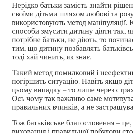
Нерідко батьки замість знайти рішен
своїми дітьми шляхом любові та роз
використовують метод маніпуляції. 
способи змусити дитину діяти так, я
потрібне батьки, не діють, то почин
тим, що дитину позбавлять батьківсь
тоді хай чинить, як знає.
Такий метод помилковий і неефекти
погіршить ситуацію. Навіть якщо ді
цьому випадку – то лише через стра
Ось чому так важливо саме мотивува
правильних вчинків, а не застрашува
Тож батьківське благословення – це, 
виховання і правильної побудови ст