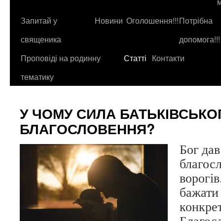
до
контенту
Запитай у
Новини
Оголошення!!!
Потрібна
священика
допомога!!!
Проповіді на родинну
Статті
Контакти
тематику
У ЧОМУ СИЛА БАТЬКІВСЬКО
БЛАГОСЛОВЕННЯ?
Бог дав
благосл
ворогів
бажати
конкрет
Благосл