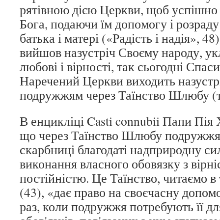
рятівною дією Церкви, щоб успішно
Бога, подаючи їм допомогу і розраду
батька і матері («Радість і надія», 48
вийшов назустріч Своєму народу, ук
любові і вірності, так сьогодні Спас
Наречений Церкви виходить назустр
подружжям через Таїнство Шлюбу (т
В енцикліці Casti connubii Папи Пія
що через Таїнство Шлюбу подружжя 
скарбниці благодаті надприродну си
виконання власного обовязку з вірніс
постійністю. Це Таїнство, читаємо в 
(43), «дає право на своєчасну допом
раз, коли подружжя потребують її д