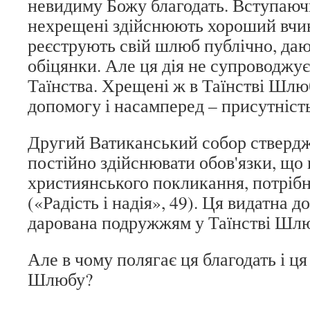
невидиму Божу благодать. Вступаюч
нехрещені здійснюють хороший вчи
реєструють свій шлюб публічно, да
обіцянки. Але ця дія не супроводжу
Таїнства. Хрещені ж в Таїнстві Шлю
допомогу і насамперед – присутність
Другий Ватиканський собор ствердж
постійно здійснювати обов'язки, що
християнського покликання, потрібн
(«Радість і надія», 49). Ця видатна д
дарована подружжям у Таїнстві Шл
Але в чому полягає ця благодать і ця
Шлюбу?