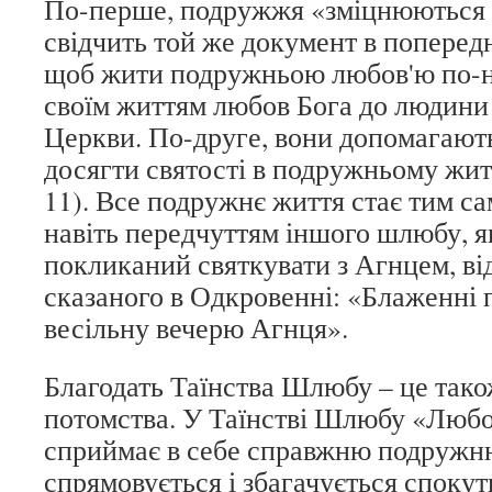
По-перше, подружжя «зміцнюються 
свідчить той же документ в поперед
щоб жити подружньою любов'ю по-н
своїм життям любов Бога до людини
Церкви. По-друге, вони допомагают
досягти святості в подружньому житт
11). Все подружнє життя стає тим са
навіть передчуттям іншого шлюбу, я
покликаний святкувати з Агнцем, ві
сказаного в Одкровенні: «Блаженні 
весільну вечерю Агнця».
Благодать Таїнства Шлюбу – це тако
потомства. У Таїнстві Шлюбу «Люб
сприймає в себе справжню подружн
спрямовується і збагачується споку