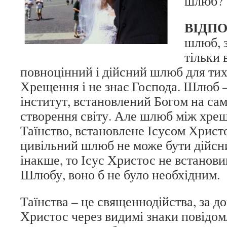
шлюб?
ВІДПО
шлюб, 
тільки 
повноцінний і дійсний шлюб для тих,
Хрещення і не знає Господа. Шлюб 
інститут, встановлений Богом на са
створення світу. Але шлюб між хре
Таїнство, встановлене Ісусом Христ
цивільний шлюб не може бути дійсн
інакше, то Ісус Христос не встанови
Шлюбу, воно б не було необхідним.
Таїнства – це священнодійства, за 
Христос через видимі знаки повідо