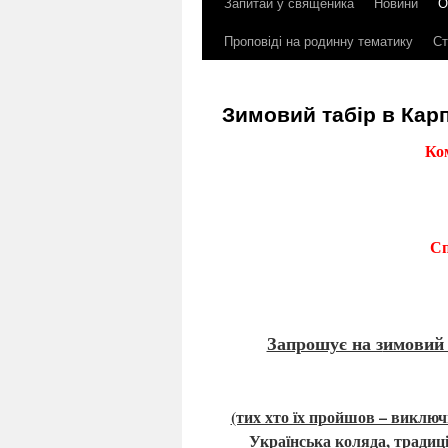
Запитай у священика
Новини
О
до
Проповіді на родинну тематику
Ст
контенту
Зимовий табір в Кар
Ко
Сп
Запрошує на з
имовий 
(тих хто їх пройшов – виключ
Українська коляда, традиці