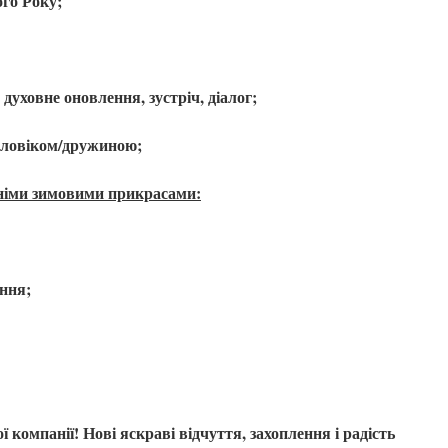
го Року;
духовне оновлення, зустріч, діалог;
оловіком/дружиною;
жніми зимовими прикрасами:
ння;
 компанії! Нові яскраві відчуття, захоплення і радість