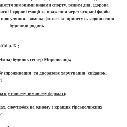
а
няття зимовими видами спорту, режим дня, здорова
исні і здорові емоції та враження через яскраві фарби
і прогулянки, зимов
а
фотосесія
принесуть задоволення
будь-якій родині
.
2016 р. Б.;
мче (Ямна) будинок сестер Мироносиць;
добу (проживання та дворазове харчування (сніданок,
х).
ься у новому зимовому форматі
:
х, сноутюбах на одному з кращих гірськолижних
ь;