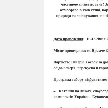
частиною січневих свят! З
атмосфера в колективі, кор
природи та спілкування
,
п
іш
Дата проведення
: 10-16 січня 
Місце проведення
: м. Яре
Вартість
:
100 грн. з особи за 
обідо-вечеря, перекуска в гора
Програма табору відбуватимет
–
Катання на лижах, сноуборда
комплексів України – Буковел