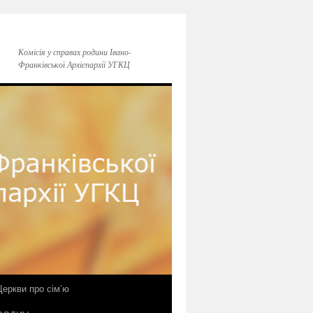
Комісія у справах родини Івано-
Франківської Архієпархії УГКЦ
еркви про сім’ю