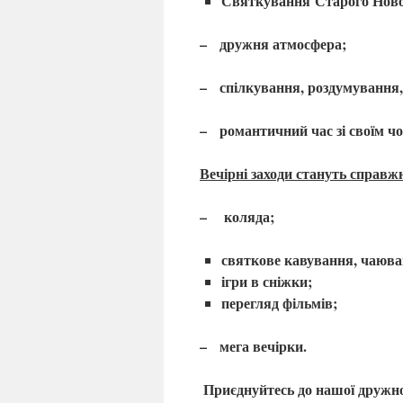
Святкування Старого Ново
– дружня атмосфера;
– спілкування, роздумування, 
– романтичний час зі своїм ч
Вечірні заходи стануть справ
– коляда;
святкове кавування, чаюва
ігри в сніжки;
перегляд фільмів;
– мега вечірки.
Приєднуйтесь до нашої дружної