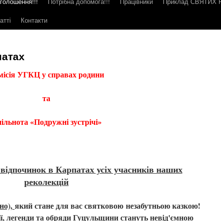
голошення!!!
Потрібна допомога!!!
Працівники
Приклад СВЯТИХ
атті
Контакти
патах
місія УГКЦ у справах родини
та
ільнота «Подружні зустрічі»
відпочинок в Карпатах усіх учасників наших
реколекцій
но),
який стане для вас святковою незабутньою казкою!
ї, легенди та обряди Гуцульщини стануть невід'ємною