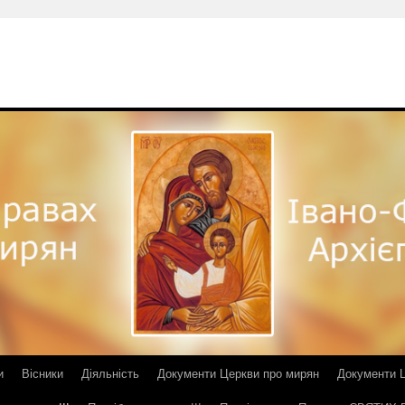
и
Вісники
Діяльність
Документи Церкви про мирян
Документи Ц