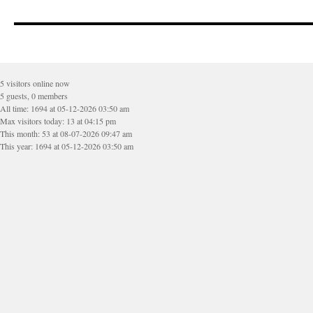
5 visitors online now
5 guests, 0 members
All time: 1694 at 05-12-2026 03:50 am
Max visitors today: 13 at 04:15 pm
This month: 53 at 08-07-2026 09:47 am
This year: 1694 at 05-12-2026 03:50 am