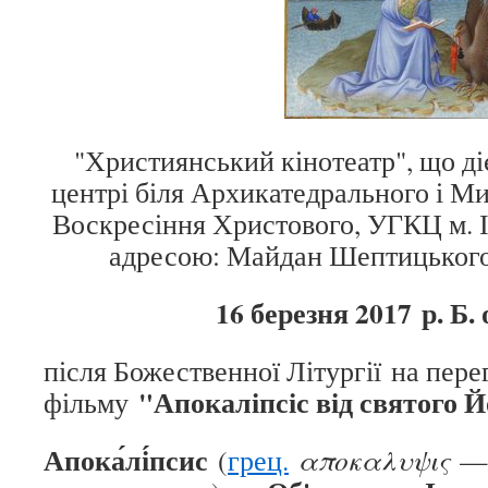
"Християнський кінотеатр", що д
центрі біля Архикатедрального і М
Воскресіння Христового, УГКЦ м. І
адресою: Майдан Шептицького,
16 березня 2017 р. Б. 
після Божественної Літургії на пере
"Апокаліпсіс від святого 
фільму
Апока́лі́псис
(
грец.
αποκαλυψις
— 