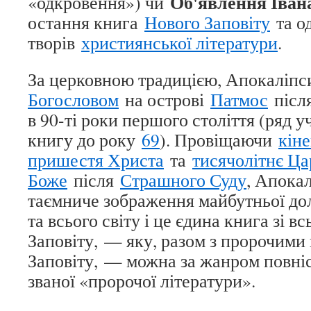
Об'явлення Іван
«одкровення») чи
остання книга
Нового Заповіту
та о
творів
християнської літератури
.
За церковною традицією, Апокаліп
Богословом
на острові
Патмос
після
в 90-ті роки першого століття (ряд у
книгу до року
69
). Провіщаючи
кіне
пришестя Христа
та
тисячолітнє Ца
Боже
після
Страшного Суду
, Апокал
таємниче зображення майбутньої до
та всього світу і це єдина книга зі в
Заповіту, — яку, разом з пророчими
Заповіту, — можна за жанром повніс
званої «пророчої літератури».