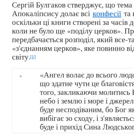
Сергій Булгаков стверджує, що тема 
Апокаліпсису долає всі
конфесії
та 
оскільки ці книги створені за часів
коли не було ще «поділу церков». Пр
передбачається розподіл, який все-т
«з'єднанням церков», яке повинно ві
світу.
[1]
«Ангел волає до всього людс
«
що здатне чути це благовістя,
того, закликаючи молитись 
небо і землю і море і джерел
буде несподіваним, бо Бог я
вибігає зо сходу, і з'являєть
буде і прихід Сина Людськог