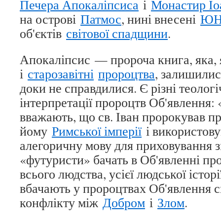
Печера Апокаліпсиса
і
Монастир Іо
на острові
Патмос
, нині внесені
ЮН
об'єктів
світової спадщини
.
Апокаліпсис — пророча книга, яка, 
і
старозавітні
пророцтва
, залишилис
доки не справдилися. Є різні теолог
інтерпретації пророцтв Об'явлення:
вважають, що св. Іван пророкував п
йому
Римської імперії
і використову
алегоричну мову для приховування з
«футуристи» бачать в Об'явленні пр
всього людства, усієї людської істор
вбачають у пророцтвах Об'явлення 
конфлікту між
Добром
і
Злом
.