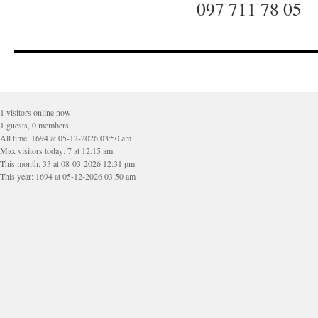
097 711 78 05
1 visitors online now
1 guests, 0 members
All time: 1694 at 05-12-2026 03:50 am
Max visitors today: 7 at 12:15 am
This month: 33 at 08-03-2026 12:31 pm
This year: 1694 at 05-12-2026 03:50 am