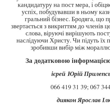
кандидатуру на пост мера, і обіця
успіх, побудувавши в ньому каз
гральний бізнес. Бродяга, що п
звертається з викриттям до членів 
слова, віруючі вирішують пост
наслідуючи Христу. Чи підуть їх 
зробивши вибір між мораллю
За додатковою інформацією
ієрей Юрій Прилепс
066 419 31 39; 067 34
диякон Ярослав І