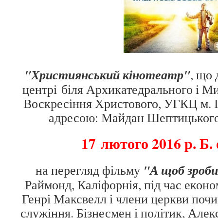
"Християнський кінотеатр"
, що
центрі біля Архикатедрального і М
Воскресіння Христового, УГКЦ м. І
адресою: Майдан Шептицького,
17 лютого 2016 р. Б.
"А щоб зроб
на перегляд фільму
Раймонд, Каліфорнія, під час еконо
Генрі Максвелл і члени церкви почин
служіння. Бізнесмен і політик, Алек