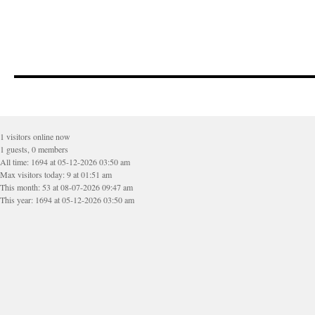
1 visitors online now
1 guests, 0 members
All time: 1694 at 05-12-2026 03:50 am
Max visitors today: 9 at 01:51 am
This month: 53 at 08-07-2026 09:47 am
This year: 1694 at 05-12-2026 03:50 am