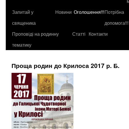
до
контенту
Запитай у
Новини
Оголошення!!!
Потрібна
священика
допомога!!!
Проповіді на родинну
Статті
Контакти
тематику
Проща родин до Крилоса 2017 р. Б.