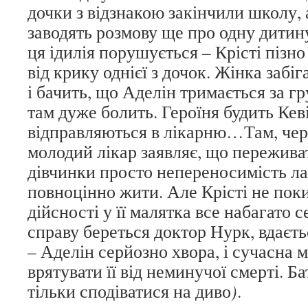
дочки з відзнакою закінчили школу, 
заводять розмову ще про одну дитин
ця ідилія порушується – Крісті пізн
від крику однієї з дочок. Жінка забіг
і бачить, що Аделін тримається за гр
там дуже болить. Героїня будить Кеві
відправляються в лікарню…Там, чере
молодий лікар заявляє, що пережива
дівчинки просто непереносимість ла
повноцінно жити. Але Крісті не поки
дійсності у її малятка все набагато 
справу береться доктор Нурк, вдаєть
– Аделін серйозно хвора, і сучасна
врятувати її від неминучої смерті. 
тільки сподіватися на диво
)
.