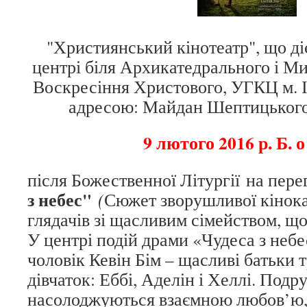
"Християнський кінотеатр", що д
центрі біля Архикатедрального і М
Воскресіння Христового, УГКЦ м. І
адресою: Майдан Шептицького,
9 лютого 2016 р. Б. о
після Божественної Літургії на пере
з небес"
(
Сюжет зворушливої кінок
глядачів зі щасливим сімейством, що
У центрі подій драми «Чудеса з небес»
чоловік Кевін Бім – щасливі батьки 
дівчаток: Еббі, Аделін і Хеллі. Под
насолоджуються взаємною любов’ю, і