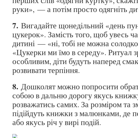
перших слів «одягни куртку», скажі
руки», — а потім просто одягніть ди
7.
Вигадайте щонедільний «день пун
цукерок». Замість того, щоб увесь ч
дитині — «ні, тобі не можна солодко
«Цукерки ми їмо в середу». Ритуал 
особливим, діти будуть наперед смак
розвивати терпіння.
8.
Дошколят можно попросити обрати
собою в дальню дорогу якусь книжк
розважатись самих. За розміром та 
підійдуть книжки з малюнками, де п
або якусь річ у вирі подій.