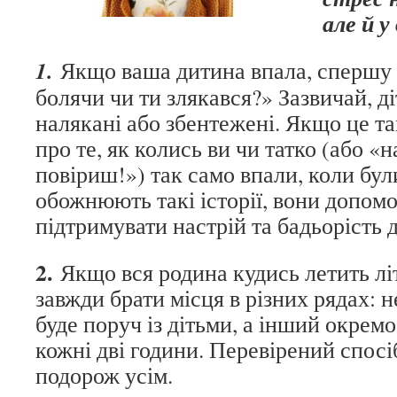
але й у
1.
Якщо ваша дитина впала, спершу 
болячи чи ти злякався?» Зазвичай, д
налякані або збентежені. Якщо це та
про те, як колись ви чи татко (або «н
повіриш!») так само впали, коли бул
обожнюють такі історії, вони допом
підтримувати настрій та бадьорість 
2.
Якщо вся родина кудись летить лі
завжди брати місця в різних рядах: н
буде поруч із дітьми, а інший окрем
кожні дві години. Перевірений спос
подорож усім.