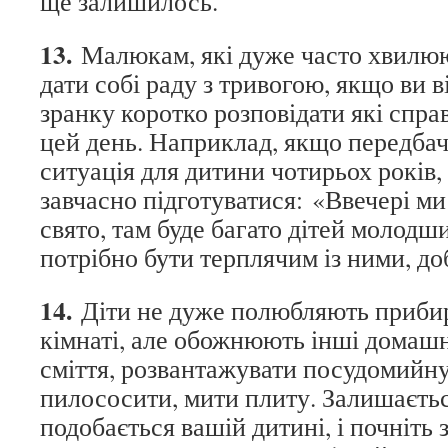
ще залишилось.
13.
Малюкам, які дуже часто хвилюю
дати собі раду з тривогою, якщо ви в
зранку коротко розповідати які справ
цей день. Наприклад, якщо передбач
ситуація для дитини чотирьох років,
завчасно підготуватися: «Ввечері ми
свято, там буде багато дітей молодших
потрібно бути терплячим із ними, до
14.
Діти не дуже полюбляють прибир
кімнаті, але обожнюють інші домашн
сміття, розвантажувати посудомийн
пилососити, мити плиту. Залишаєтьс
подобається вашій дитині, і почніть