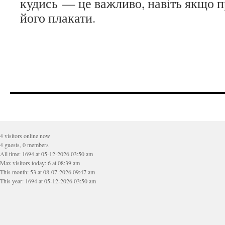
кудись — це важливо, навіть якщо
його плакати.
4 visitors online now
4 guests, 0 members
All time: 1694 at 05-12-2026 03:50 am
Max visitors today: 6 at 08:39 am
This month: 53 at 08-07-2026 09:47 am
This year: 1694 at 05-12-2026 03:50 am