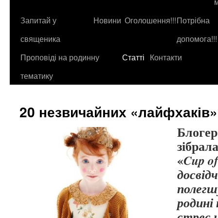
до
контенту
Запитай у
Новини
Оголошення!!!
Потрібна
священика
допомога!!!
Проповіді на родинну
Статті
Контакти
тематику
20 незвичайних «лайфхаків»
Блогер
зібрала
«
Cup o
досвідч
полег
родині
стрес н