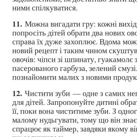
ними спілкуватися.
11.
Можна вигадати гру: кожні вихідн
попросіть дітей обрати два нових ово
справа їх дуже захоплює. Вдома мож
новий рецепт і таким чином скуштув
овочів: чіпси зі шпинату, гуакамолє 
пасерованого гарбуза, зелений смузі
познайомити малих з новими продук
12.
Чистити зуби — одне з самих не
для дітей. Запропонуйте дитині обра
її, поки вона чиститиме зуби. З одног
малому нудьгувати, тому що він знає
спрацює як таймер, завдяки якому ві