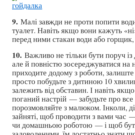
9.
Малі завжди не проти попити води
туалет. Навіть якщо вони кажуть «н
перед ними стакан води або горщик, 
10.
Важливо не тільки бути поруч із
але й повністю зосереджуватися на н
приходите додому з роботи, залиште 
просто побудьте з дитиною 10 хвили
залежить від обставин. І навіть якщо
поганий настрій — забудьте про все 
порозмовляйте з малюком. Інколи, ді
зайняті, щоб проводити з вами час 
чи домашньою роботою — і щоб бут
задоволеними, їм достатньо знати що