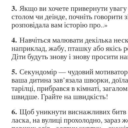
3.
Якщо ви хочете привернути увагу д
столом чи деінде, почніть говорити з
розповідала вам історію про..»
4.
Навчіться малювати декілька неск
наприклад, жабу, пташку або якісь ре
Діти будуть знову і знову просити н
5.
Секундомір — чудовий мотиватор,
ваша дитина зав’язала шворки, доїла
тарілці, прибрався в кімнаті, загало
швидше. Грайте на швидкість!
6.
Щоб уникнути виснажливих битв «
ласка, на вулиці прохолодно, зараз же