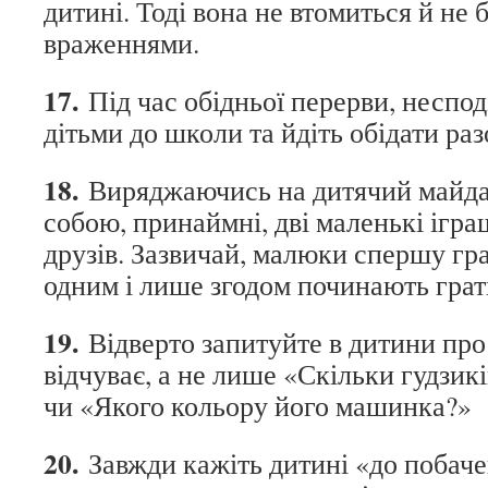
дитині. Тоді вона не втомиться й не
враженнями.
17.
Під час обідньої перерви, несподі
дітьми до школи та йдіть обідати раз
18.
Виряджаючись на дитячий майдан
собою, принаймні, дві маленькі ігр
друзів. Зазвичай, малюки спершу гр
одним і лише згодом починають грат
19.
Відверто запитуйте в дитини про
відчуває, а не лише «Скільки гудзик
чи «Якого кольору його машинка?»
20.
Завжди кажіть дитині «до побаче