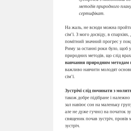
методів природного план
сертифікат.
На жаль, не всюди можна пройт
сім’ї. З мого досвіду, в єпархія
помітний значний прогрес у пок
Риму за останні роки було, щоб 
природних методів, що слід вра
навчання природним методам в
важливо навчити молодят основн
сім’ї.
Зустрічі слід починати з моли
також добре підібране і належн
зал навіює сон на маленьку гру
але не дуже гучно) на початок з
священик почав зустріч, провів 
зустріч.