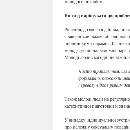
молодого покоління.
Як слід вирішувати цю пробле
Рішення, до якого я дійшла, поля
Священикові важко обговорювати
поодинокими парами. Для нього 
молода, успішна, заможна пара, я
Молоді люди сьогодні не захоп
Часто трапляється, що м
формально, бажаючи швид
перевагу віддає різним де
Також молоді люди не регулярно
катехитичної підготовки й знань
У випадку індивідуальної зустр
про належну сексуальну поведінк