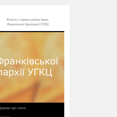
Комісія у справах родини Івано-
Франківської Архієпархії УГКЦ
еркви про сім’ю