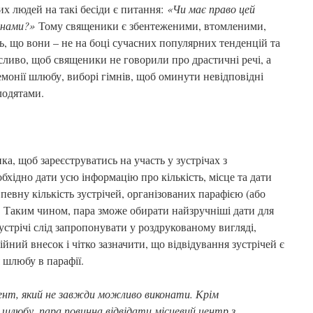
 людей на такі бесіди є питання:
«Чи має право цей
з нами?»
Тому священики є збентеженими, втомленими,
, що вони – не на боці сучасних популярних тенденцій та
сливо, щоб священики не говорили про драстичні речі, а
монії шлюбу, виборі гімнів, щоб оминути невідповідні
олодятами.
а, щоб зареєструватись на участь у зустрічах з
бхідно дати усю інформацію про кількість, місце та дати
и певну кількість зустрічей, організованих парафією (або
. Таким чином, пара зможе обирати найзручніші дати для
устрічі слід запропонувати у роздрукованому вигляді,
йний внесок і чітко зазначити, що відвідування зустрічей є
шлюбу в парафії.
нт, який не завжди можливо виконати. Крім
о шлюбу, пара повинна відвідати місцевий центр з