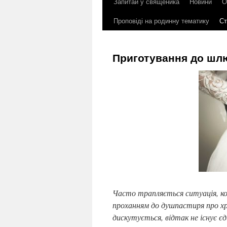
Запитай у священика
Новини
О
до
Проповіді на родинну тематику
Ст
контенту
Приготування до шлю
Часто трапляється ситуація, кол
проханням до душпастиря про хр
дискутується, відтак не існує єди