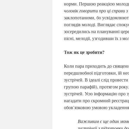
норми. Першою реакцією молодих
чоловік говорити про ці справи 
заклопотаними, бо усвідомлюють
поглядів молоді. Виглядає споку
зосередились на плануванні цере
пісні, мелодії, узгодивши їх з м
Тож як це зробити?
Коли пара приходить до священик
передшлюбної підготовки, їй нео
зустрічей. В ідеалі слід провест
групою парафій), протягом року
зустрічей. Усю інформацію про з
нагадати про скромний реєстраці
обов’язковою умовою укладення 
Важливим є ще один моме
зустрічей з підготовки д