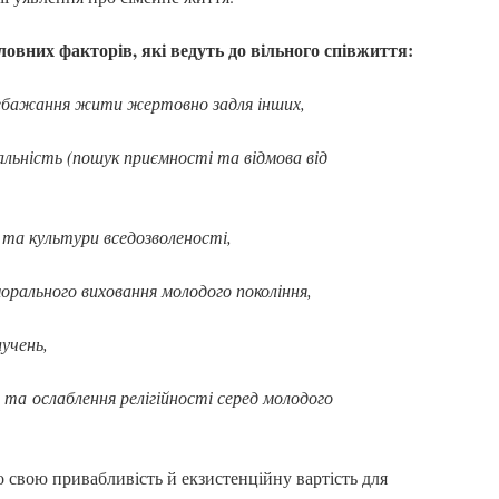
ловних факторів, які ведуть до вільного співжиття:
ебажання жити жертовно задля інших,
ьність (пошук приємності та відмова від
та культури вседозволеності,
рального виховання молодого покоління,
учень,
 та ослаблення релігійності серед молодого
 свою привабливість й екзистенційну вартість для