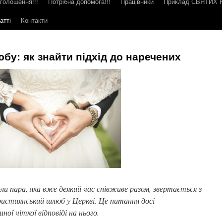
голошення!!!
Потрібна допомога!!!
Працівники
Приклад СВЯТИХ
атті
Контакти
бу: як знайти підхід до наречених
и пара, яка вже деякий час співживе разом, звертається з
истиянський шлюб у Церкві. Це питання досі
ної чіткої відповіді на нього.