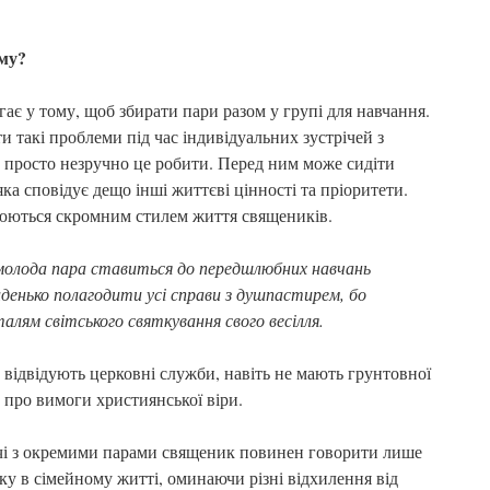
му?
гає у тому, щоб збирати пари разом у групі для навчання.
 такі проблеми під час індивідуальних зустрічей з
просто незручно це робити. Перед ним може сидіти
ка сповідує дещо інші життєві цінності та пріоритети.
люються скромним стилем життя священиків.
олода пара ставиться до передшлюбних навчань
енько полагодити усі справи з душпастирем, бо
талям світського святкування свого весілля.
 відвідують церковні служби, навіть не мають грунтовної
 про вимоги християнської віри.
ічі з окремими парами священик повинен говорити лише
у в сімейному житті, оминаючи різні відхилення від