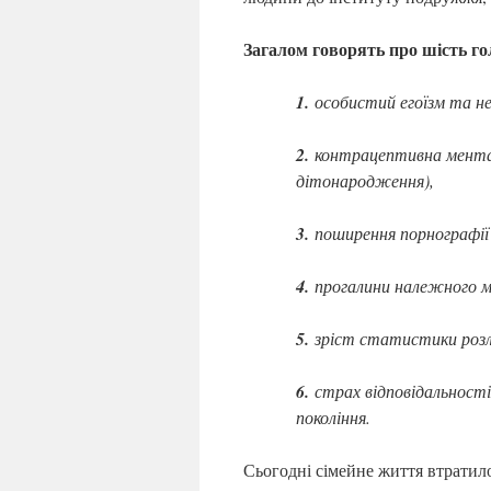
Загалом говорять про шість го
1.
особистий егоїзм та н
2.
контрацептивна ментал
дітонародження),
3.
поширення порнографії 
4.
прогалини належного мо
5.
зріст статистики розл
6.
страх відповідальності
покоління.
Сьогодні сімейне життя втратило