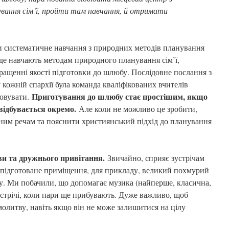
ування сім’ї, пройти там навчання, й отримати
и систематичне навчання з природних методів планування
х, де навчають методам природного планування сім’ї,
ращенні якості підготовки до шлюбу. Послідовне послання з
у кожній єпархії була команда кваліфікованих вчителів
Приготування до шлюбу стає простішим, якщо
ховувати.
ідбувається окремо.
Але коли не можливо це зробити,
им речам та пояснити християнський підхід до планування
тви та дружнього привітання.
Звичайно, сприяє зустрічам
о підготоване приміщення, для прикладу, великий похмурий
пу. Ми побачили, що допомагає музика (найперше, класична,
устрічі, коли пари ще прибувають. Дуже важливо, щоб
молитву, навіть якщо він не може залишитися на цілу