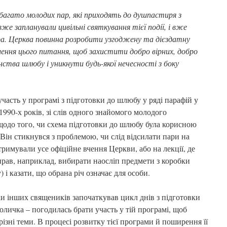
 багато молодих пар, які приходять до душпастиря з
же запланували цивільні святкування тієї події, і вже
ра. Церква повинна розробити узгоджену та дієздатну
ння цього питання, щоб захистити добро вірних, добро
нства шлюбу і уникнути будь-якої нечесності з боку
участь у програмі з підготовки до шлюбу у ряді парафій у
990-х років, зі слів одного знайомого молодого
одо того, чи схема підготовки до шлюбу була корисною
. Він стикнувся з проблемою, чи слід відсилати пари на
ідтримували усе офіційне вчення Церкви, або на лекції, де
прав, наприклад, вибирати наосліп предмети з коробки
у) і казати, що обрана річ означає для особи.
и інших священиків започаткував цикл днів з підготовки
толичка – погодилась брати участь у тій програмі, щоб
ізні теми. В процесі розвитку тієї програми й поширення її