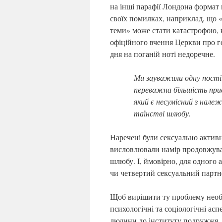
на інші парафії Лондона формат
своїх помилках, наприклад, що «
теми» може стати катастрофою, к
офіційного вчення Церкви про го
дня на поганій ноті недоречне
Ми зауважили одну постій
переважна більшість прис
який є несумісний з нал
таїнстві шлюбу.
Наречені були сексуально активн
висловлювали намір продовжуват
шлюбу. І, ймовірно, для одного 
чи четвертий сексуальний партн
Щоб вирішити ту проблему необ
психологічні та соціологічні асп
людини до інституту подружжя, ї