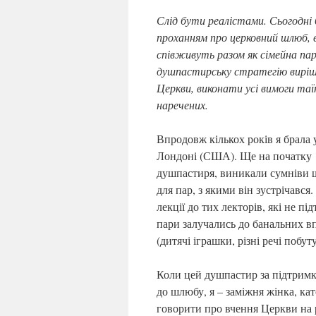
Слід бути реалістами. Сьогодні
проханням про церковний шлюб, в
співживуть разом як сімейна па
душпастирську стратегію виріше
Церкви, виконати усі вимоги таї
наречених.
Впродовж кількох років я брала 
Лондоні (США). Ще на початку 1
душпастиря, виникали сумніви щ
для пар, з якими він зустрічався
лекції до тих лекторів, які не п
пари залучались до банальних в
(дитячі іграшки, різні речі побут
Коли цей душпастир за підтримк
до шлюбу, я – заміжня жінка, ка
говорити про вчення Церкви на р