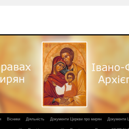
и
Вісники
Діяльність
Документи Церкви про мирян
Документи Ц