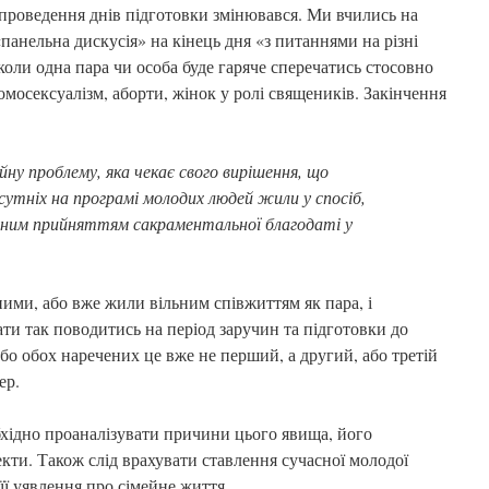
 проведення днів підготовки змінювався. Ми вчились на
панельна дискусія» на кінець дня «з питаннями на різні
оли одна пара чи особа буде гаряче сперечатись стосовно
мосексуалізм, аборти, жінок у ролі священиків. Закінчення
.
ну проблему, яка чекає свого вирішення, що
утніх на програмі молодих людей жили у спосіб,
ежним прийняттям сакраментальної благодаті у
ими, або вже жили вільним співжиттям як пара, і
и так поводитись на період заручин та підготовки до
або обох наречених це вже не перший, а другий, або третій
ер.
хідно проаналізувати причини цього явища, його
екти. Також слід врахувати ставлення сучасної молодої
ї уявлення про сімейне життя.