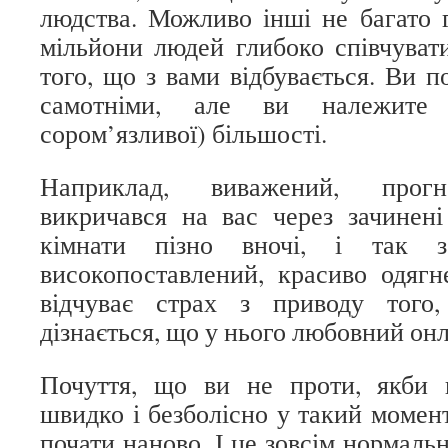
людства. Можливо інші не багато г
мільйони людей глибоко співчуват
того, що з вами відбувається. Ви п
самотніми, але ви належите
сором’язливої) більшості.
Наприклад, виважений, прогн
викричався на вас через зачинені
кімнати пізно вночі, і так з
високопоставлений, красиво одягн
відчуває страх з приводу того
дізнається, що у нього любовний он
Почуття, що ви не проти, якби
швидко і безболісно у такий момент
почати наново. І це зовсім нормальн