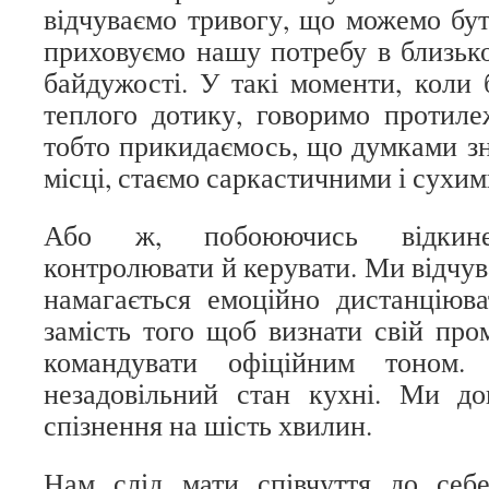
відчуваємо тривогу, що можемо бу
приховуємо нашу потребу в близько
байдужості. У такі моменти, коли 
теплого дотику, говоримо протиле
тобто прикидаємось, що думками з
місці, стаємо саркастичними і сухим
Або ж, побоюючись відкинен
контролювати й керувати. Ми відчу
намагається емоційно дистанціюва
замість того щоб визнати свій про
командувати офіційним тоном
незадовільний стан кухні. Ми до
спізнення на шість хвилин.
Нам слід мати співчуття до себе