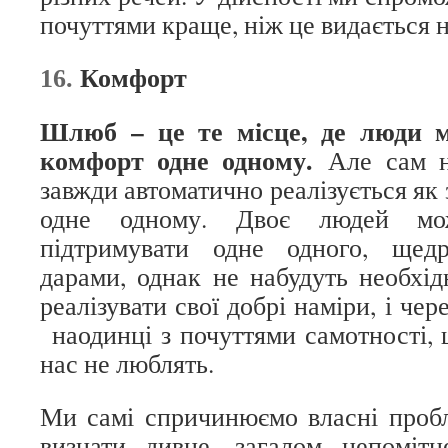
почуттями краще, ніж це видається 
Комфорт
16.
Шлюб – це те місце, де люди м
комфорт одне одному.
Але сам н
завжди автоматично реалізується як 
одне одному. Двоє людей мо
підтримувати одне одного, щед
дарами, однак не набудуть необхід
реалізувати свої добрі наміри, і че
наодинці з почуттями самотності, 
нас не люблять.
Ми самі спричинюємо власні проб
визнати дивне, загалом непомітн