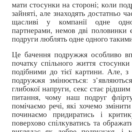
мати стосунки на стороні; коли под
зайняті, але знаходять достатньо ча
щасливі у компанії одне одн
партнерами, немов дві половинки є
подруги люблять одне одного такими
Це бачення подружжя особливо вп
початку спільного життя стосунки
подібними до тієї картини. Але, з
подружжя змінюється: з’являються
глибокої напруги, секс стає рідшим
питання, чому наш подруг флірт
помічаємо речі, які хочемо змінити
починаємо придиратись і критик
поверхово спілкуватись та ображат
виглядає як добре подружжя, і 