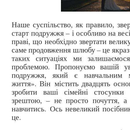
Наше суспільство, як правило, зве
старт подружжя – і особливо на ве
праві, що необхідно звертати велик
саме продовження шлюбу – це якраз 
таких ситуаціях ми залишаємос
проблемою. Пропонуємо вашій ув
подружжя, який є навчальним 
життя». Він містить двадцять осно
зробити ваші сімейні стосунки
зрештою, – не просто почуття, а
навчитись. Ось невеликий посібник
це.