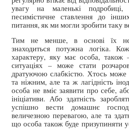
увагу на маленькі подробиці,
песимістичне ставлення до інши
питання, як ми могли зробити таку 
Тим не менше, в основі їх нег
знаходиться потужна логіка. Ко
характеру, яку має особа, також
ситуаціях – може стати розчаро
дратуючою слабкістю. Хтось може
та ніжним, але та ж лагідність іно
особа не вміє заявити про себе, аб
ініціативи. Або здатність заробля
успішно вести домашнє господ
величезною перевагою, але та здат
що особа також буде призупиняти ус