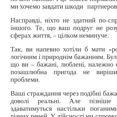
ми хочемо завдати шкоди партнерові
Насправді, ніхто не здатний по-сп
іншого. Те, що ваш подруг не роз
сферах життя, – цілком неминуче.
Так, ви напевно хотіли б мати «р
логічним і природнім бажанням. Було
що ви – бажані, люблені, належно 
позашлюбна пригода не виріши
проблеми.
Ваші страждання через подібні бажа
доволі реальні. Але пізніш
здаватимуться настільки погани
різних речей. У дійсності ми спромо