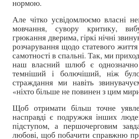
нормою.
Але чітко усвідомлюємо власні не
мовчання, сувору критику, виб
грюкання дверима, гіркі нічні звину
розчарування щодо статевого життя
самотності в спальні. Так, ми прихо
наш власний шлюб є однозначно 
темніший і болючіший, ніж бул
страждання ми навіть звинувачує
«ніхто більше не повинен з цим мир
Щоб отримати більш точне уявл
насправді є подружжя інших люде
підступом, а першочерговим завд
любові, щоб побачити справжню при