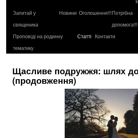
до
контенту
Запитай у
Новини
Оголошення!!!
Потрібна
священика
допомога!!!
Проповіді на родинну
Статті
Контакти
тематику
Щасливе подружжя: шлях до
(продовження)