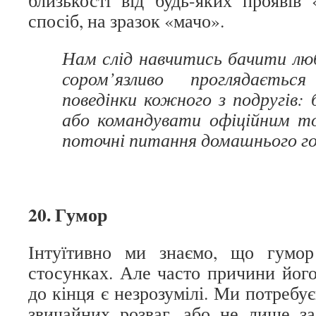
близькості від будь-яких проявів
спосіб, на зразок «мачо».
Нам слід навчитись бачити люб
сором’язливо проглядаєть
поведінки кожного з подругів:
або командувати офіційним т
поточні питання домашнього г
20. Гумор
Інтуїтивно ми знаємо, що гумо
стосунках. Але часто причини його
до кінця є незрозумілі. Ми потребу
звичайних розваг, або не лише з