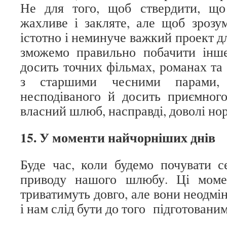
Не для того, щоб ствердити, щ
жахливе і закляте, але щоб зроз
істотно і неминуче важкий проект дл
зможемо правильно побачити інш
досить точних фільмах, романах та
з старшими чесними парами,
несподіваного й досить приємног
власний шлюб, насправді, доволі но
15. У моменти найчорніших днів
Буде час, коли будемо почувати 
приводу нашого шлюбу. Ці моме
триватимуть довго, але вони неодмі
і нам слід бути до того підготовани