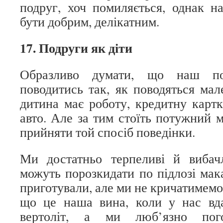
подруг, хоч помиляється, однак на
бути добрим, делікатним.
17. Подруги як діти
Образливо думати, що наш п
поводитись так, як поводяться мал
дитина має роботу, кредитну картк
авто. Але за тим стоїть потужний 
прийняти той спосіб поведінки.
Ми достатньо терпеливі й вибачл
можуть порозкидати по підлозі мак
приготували, але ми не кричатимемо 
що це наша вина, коли у нас вда
вертоліт, а ми люб’язно по