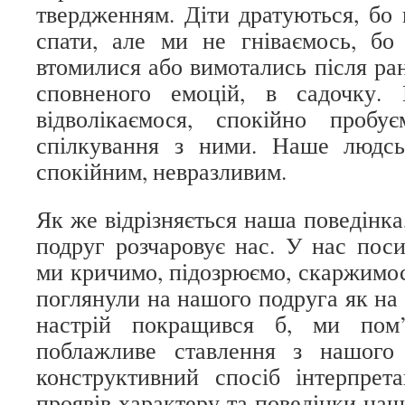
твердженням. Діти дратуються, бо 
спати, але ми не гніваємось, бо
втомилися або вимотались після ра
сповненого емоцій, в садочку.
відволікаємося, спокійно пробу
спілкування з ними. Наше людсь
спокійним, невразливим.
Як же відрізняється наша поведінк
подруг розчаровує нас. У нас поси
ми кричимо, підозрюємо, скаржимос
поглянули на нашого подруга як на
настрій покращився б, ми пом
поблажливе ставлення з нашого
конструктивний спосіб інтерпрет
проявів характеру та поведінки на