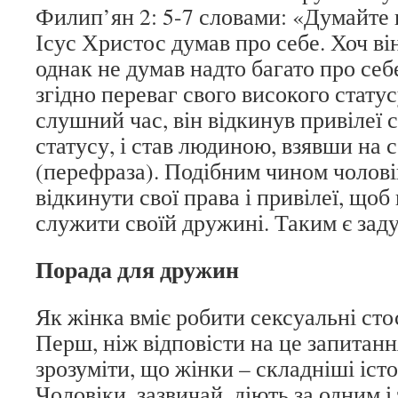
Филип’ян 2: 5-7 словами: «Думайте п
Ісус Христос думав про себе. Хоч він
однак не думав надто багато про себ
згідно переваг свого високого ста
слушний час, він відкинув привілеї 
статусу, і став людиною, взявши на 
(перефраза). Подібним чином чолов
відкинути свої права і привілеї, що
служити своїй дружині. Таким є зад
Порада для дружин
Як жінка вміє робити сексуальні ст
Перш, ніж відповісти на це запитан
зрозуміти, що жінки – складніші істо
Чоловіки, зазвичай, діють за одним 