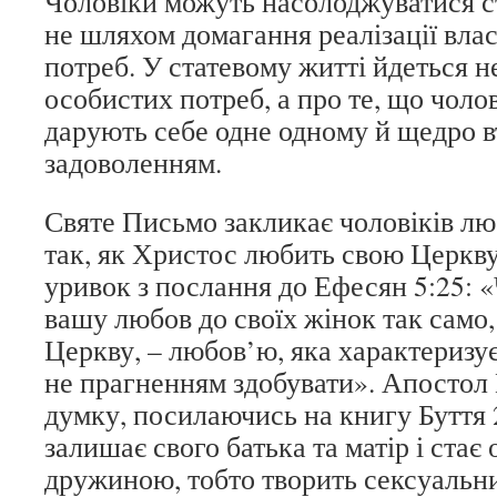
Чоловіки можуть насолоджуватися с
не шляхом домагання реалізації вла
потреб. У статевому житті йдеться н
особистих потреб, а про те, що чоло
дарують себе одне одному й щедро 
задоволенням.
Святе Письмо закликає чоловіків л
так, як Христос любить свою Церкв
уривок з послання до Ефесян 5:25: 
вашу любов до своїх жінок так само
Церкву, – любов’ю, яка характеризу
не прагненням здобувати». Апостол 
думку, посилаючись на книгу Буття 
залишає свого батька та матір і стає 
дружиною, тобто творить сексуальн