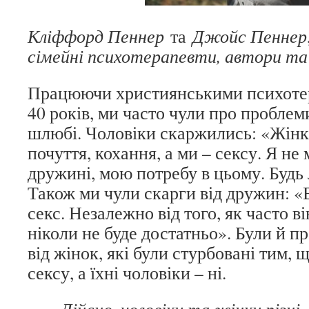
Кліффорд Пеннер
та
Джойс Пеннер
сімейні психотерапевти, автори та
Працюючи християнськими психоте
40 років, ми часто чули про проблем
шлюбі. Чоловіки скаржились: «Жін
почуття, кохання, а ми – сексу. Я н
дружині, мою потребу в цьому. Будь
Також ми чули скарги від дружин: «Вс
секс. Незалежно від того, як часто ві
ніколи не буде достатньо». Були й п
від жінок, які були стурбовані тим,
сексу, а їхні чоловіки – ні.