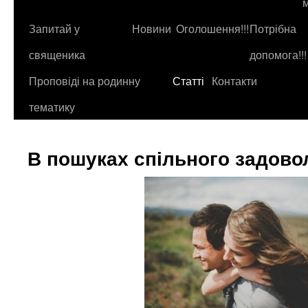
до
контенту
Запитай у
Новини
Оголошення!!!
Потрібна
священика
допомога!!!
Проповіді на родинну
Статті
Контакти
тематику
В пошуках спільного задово