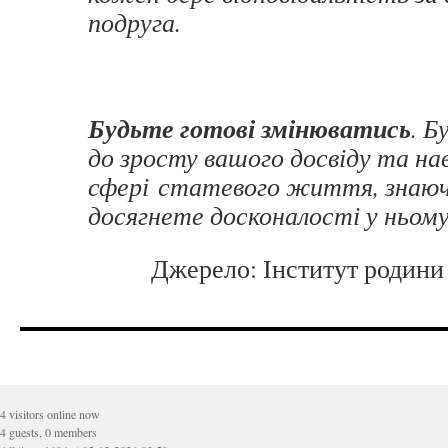
подруга.
Будьте готові змінюватись
. Б
до зросту вашого досвіду та нав
сфері статевого життя, знаючи
досягнете досконалості у ньому
Джерело: Інститут родини
4 visitors online now
4 guests, 0 members