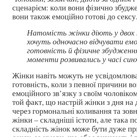
сценарієм: коли вони фізично збуджен
вони також емоційно готові до сексу
Натомість жінки діють у двох 
хочуть одночасно відчувати емо
готовність й фізичне збудження
моменти розвивались у часі син
Жінки навіть можуть не усвідомлюв
готовність, коли з певної причини в
емоційного зв’язку з своїм чоловіко
той факт, що настрій жінки з дня на
через гормональні коливання та зовн
жінки – складніші істоти, але така п
складність жінок може бути дуже п