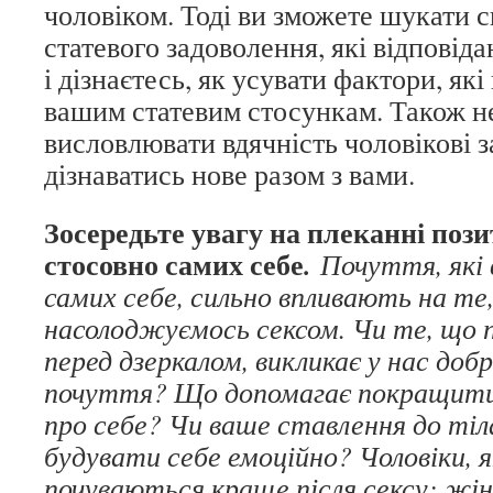
чоловіком. Тоді ви зможете шукати
статевого задоволення, які відпові
і дізнаєтесь, як усувати фактори, я
вашим статевим стосункам. Також н
висловлювати вдячність чоловікові з
дізнаватись нове разом з вами.
Зосередьте увагу на плеканні поз
стосовно самих себе
.
Почуття, які 
самих себе, сильно впливають на те,
насолоджуємось сексом. Чи те, що 
перед дзеркалом, викликає у нас добр
почуття? Що допомагає покращити
про себе? Чи ваше ставлення до тіл
будувати себе емоційно? Чоловіки, я
почуваються краще після сексу; жінк