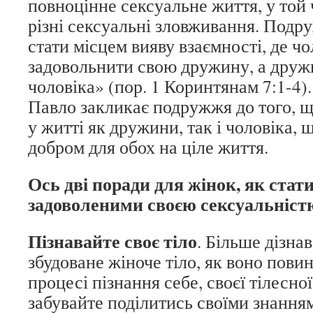
повноцінне сексуальне життя, у той ч
різні сексуальні зловживання. Подр
стати місцем вияву взаємності, де чо
задовольнити свою дружину, а друж
чоловіка» (пор. 1 Коринтянам 7:1-4)
Павло закликає подружжя до того, щ
у житті як дружини, так і чоловіка, 
добром для обох на ціле життя.
Ось дві поради для жінок, як стат
задоволеними своєю сексуальніст
Пізнавайте своє тіло
. Більше дізнав
збудоване жіноче тіло, як воно пови
процесі пізнання себе, своєї тілесно
забувайте поділитись своїми знання