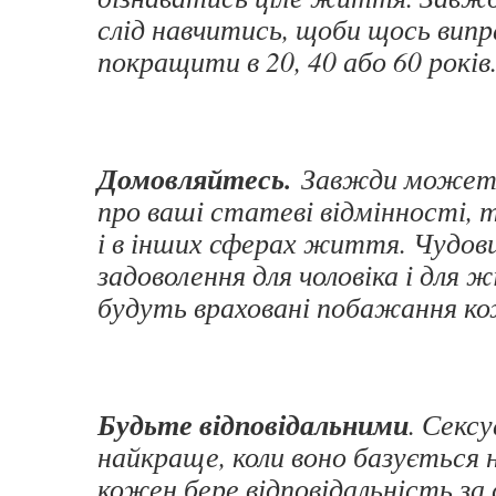
слід навчитись, щоби щось випр
покращити в 20, 40 або 60 років
Домовляйтесь.
Завжди можете
про ваші статеві відмінності, 
і в інших сферах життя. Чудови
задоволення для чоловіка і для ж
будуть враховані побажання ко
Будьте відповідальними
. Секс
найкраще, коли воно базується н
кожен бере відповідальність за с