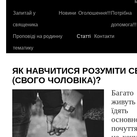
до
контенту
Запитай у
Новини
Оголошення!!!
Потрібна
священика
допомога!!!
Проповіді на родинну
Статті
Контакти
тематику
ЯК НАВЧИТИСЯ РОЗУМІТИ 
(СВОГО ЧОЛОВІКА)?
Багат
живуть 
їдять
основ
почутт
не хочу