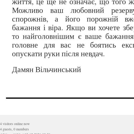
життя, це ще не означає, що того 
Можливо ваш любовний резерв
спорожнів, а його порожній вж
бажання і віра. Якщо ви хочете зб
то найголовнішим є ваше бажання.
головне для вас не боятись екс
опускати руки після невдач.
Дамян Вільчинський
4 visitors online now
4 guests, 0 members