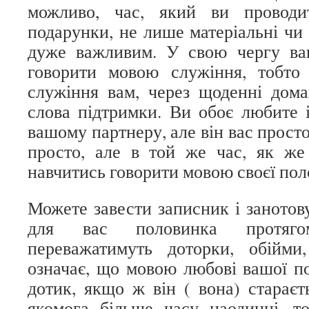
можливо, час, який ви проводи
подарунки, не лише матеріальні чи д
дуже важливим. У свою чергу в
говорити мовою служіння, тобто
служіння вам, через щоденні дом
слова підтримки. Ви обоє любите і
вашому партнеру, але він вас просто
просто, але в той же час, як же 
навчитись говорити мовою своєї по
Можете завести записник і занотов
для вас половинка протяг
переважатимуть доторки, обійми
означає, що мовою любові вашої п
дотик, якщо ж він ( вона) стараєт
якомога більше часу наодинці, т