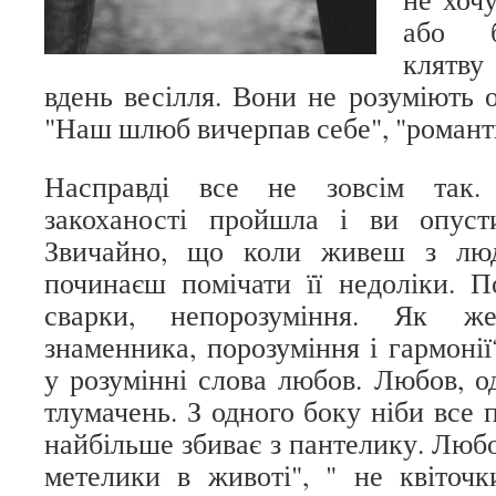
або б
клятву
вдень весілля. Вони не розуміють 
"Наш шлюб вичерпав себе", "романтик
Насправді все не зовсім так.
закоханості пройшла і ви опусти
Звичайно, що коли живеш з лю
починаєш помічати її недоліки. П
сварки, непорозуміння. Як же
знаменника, порозуміння і гармонії
у розумінні слова любов. Любов, о
тлумачень. З одного боку ніби все п
найбільше збиває з пантелику. Любов
метелики в животі", " не квіточ