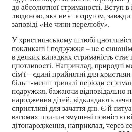
до абсолютної стриманості. Вступ в 
людиною, яка не є подругом, завжди 
заповіді «Не чини перелюбу».
У християнському шлюбі цнотливіст
покликані і подружжя – не є синонім
в деяких випадках стриманість стає
цнотливості. Наприклад, природні 
сім'ї – єдині прийнятні для христия
більш-менш тривалі періоди стриман
подружжя, бажаючи відповідально пі
народження дітей, відкладають зача
сприятливі для зачаття дні. Є й ситу
вагомих причин змушені повністю ві
дітонародження, наприклад, через се