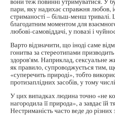
вони теж повинні утримуватися. У б
пари, яку надихає справжня любов, 
стриманості – більш-менш тривалі. 
благодатним моментом для взаємного
любові-самовіддачі, у повазі і чуйно
Варто відзначити, що іноді саме відм
гонитва за стереотипами призводить 
здоров'ям. Наприклад, сексуальне ж
як правило, супроводжується тим, 
«суперечить природі», тобто викори
протизаплідних засобів, у тому числ
У цих випадках людина точно «не ко
нагородила її природа», а завдає їй т
Нестриманість часто веде до різних