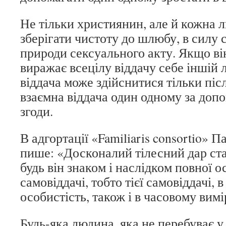
Не тільки християнин, але й кожна
зберігати чистоту до шлюбу, в силу 
природи сексуального акту. Якщо він
виражає всецілу віддачу себе іншій л
віддача може здійснитися тільки післ
взаємна віддача один одному за до
згоди.
В адгортації «Familiaris consortio» 
пише: «Досконалий тілесний дар ста
будь він знаком і наслідком повної о
самовіддачі, тобто тієї самовіддачі, 
особистість, також і в часовому вимі
Будь-яка людина, яка не перебуває 