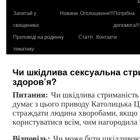
до
контенту
Запитай у
Новини
Оголошення!!!
Потрібна
священика
допомога!!!
Проповіді на родинну
Статті
Контакти
тематику
Чи шкідлива сексуальна стр
здоров’я?
Питання:
Чи шкідлива стриманість 
думає з цього приводу Католицька Ц
страждати людина хворобами, якщо 
користуватися всім, чим нагородила 
Відповідь:
Чи може бути шкідливою 