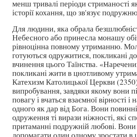
менш тривалі періоди стриманості я
історії кохання, що зв'язує подружню
Для людини, яка обрала безшлюбніс
Небесного або принесла монашу обі
рівноцінна повному утриманню. Мол
готуються одружитися, покликані до
вчинення цього Таїнства. «Наречени
покликані жити в цнотливому утрим
Катехизм Католицької Церкви (2350)
випробування, завдяки якому вони п
повагу і вчаться взаємної вірності і 
одного як дар від Бога. Вони повинні
одруження ті вирази ніжності, які с
притаманні подружній любові. Вони
допомагати один одному зростати в 