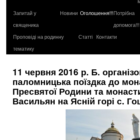
до
контенту
Запитай у
Новини
Оголошення!!!
Потрібна
священика
допомога!!!
Проповіді на родинну
Статті
Контакти
тематику
11 червня 2016 р. Б. організ
паломницька поїздка до мон
Пресвятої Родини та монаст
Васильян на Ясній горі с. Го