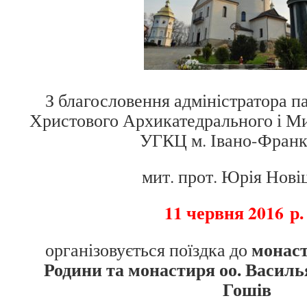
З благословення адміністратора п
Христового Архикатедрального і М
УГКЦ м. Івано-Франк
мит. прот. Юрія Нові
11 червня 2016
р.
монаст
організовується поїздка до
Родини та монастиря оо. Василья
Гошів