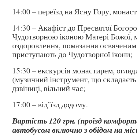
14:00 – переїзд на Ясну Гору, монас
14:30 – Акафіст до Пресвятої Богор
Чудотворною іконою Матері Божої, 
оздоровлення, помазання освяченим є
приступають до Чудотворної ікони;
15:30 – екскурсія монастирем, огля
(музичний інструмент, що складаєтьс
дзвіниці, вільний час;
17:00 – від’їзд додому.
Вартість 1
20
грн.
(проїзд комфор
автобусом
включно з обідом
на міс