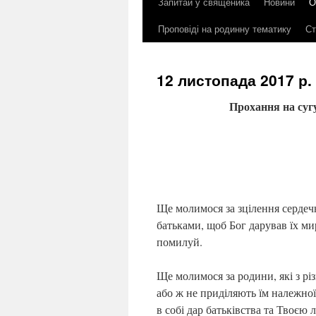
Запитай у священика
Новини
О
до
Проповіді на родинну тематику
Ст
контенту
12 листопада 2017 р
Прохання на сугу
Ще молимося за зцілення сердеч
батьками, щоб Бог дарував їх ми
помилуй.
Ще молимося за родини, які з р
або ж не приділяють їм належної
в собі дар батьківства та Твоєю 