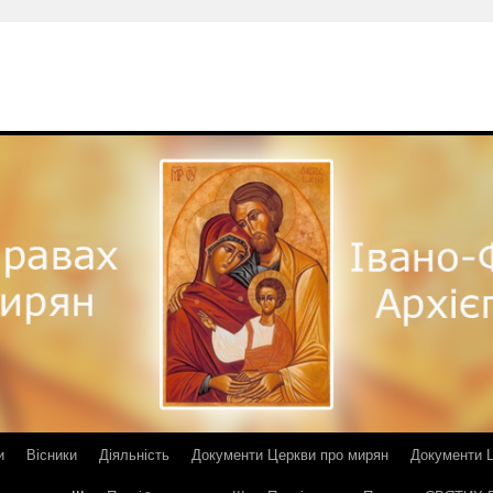
и
Вісники
Діяльність
Документи Церкви про мирян
Документи Ц