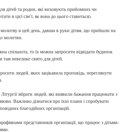
дітей та родин, які виховують прийомних чи
ати в цієї сім’ї, як вона до цього ставиться).
тву в цей день, давши в руки дітям, що прийшли на
 до молитви.
спільнота, то їх можна запросити відвідати будинок
и там невелике свято для дітей.
ити людей, яких зацікавила проповідь, переглянути
а.
ургії зібрати людей, які виявили бажання працювати з
змови. Важливо дізнатися про їхні плани і спробувати
повідних благодійних організацій.
фіянами представників організації, що працює з дітьми-
ями.