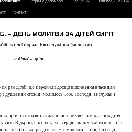
голошення!!!
Потрібна допомога!!!
Працівники
Приклад СВЯТИХ
атті
Контакти
. Б. – ДЕНЬ МОЛИТВИ ЗА ДІТЕЙ СИРІТ
бій ектенії під час Богослужіння (молитви)
за дітей-сиріт
них ран дітей, що пережили досвід відкинення власними
р і душевний спокій, молимось Тобі, Господи, вислухай і
ізних причин не мають можливості виховувати власних дітей
 уваги. Відкрий, Господи, їхні серця і допоможи їм віднайти
любов’ю об’єднай розділені сім’ї, молимось Тобі, Господи,