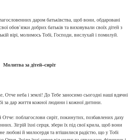
лагословенних даром батьківства, щоб вони, обдаровані
ої обов’язки добрих батьків та виховували своїх дітей з
кій вірі, молимось Тобі, Господи, вислухай і помилуй.
Молитва за дітей
–
сиріт
 Отче неба і землі! До Тебе заносимо сьогодні наші вдячні
бі за дар життя кожної людини і кожної дитини.
 Отче: поблагослови сиріт, покинутих, позбавлених даху
них. Зігрій їхні серця, збери їх під свої крила, щоб вони
не любові й милосердя та втішилися радістю, що у Тобі
 Отця. Зціли їхні серця від недуг та страждань фізичних і