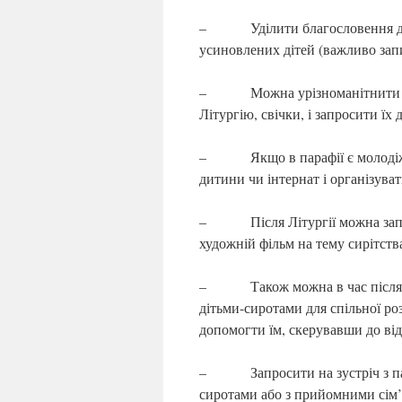
– Уділити благословення для 
усиновлених дітей (важливо запит
– Можна урізноманітнити моли
Літургію, свічки, і запросити їх
– Якщо в парафії є молодіжна 
дитини чи інтернат і організуват
– Після Літургії можна запрос
художній фільм на тему сирітств
– Також можна в час після Літ
дітьми-сиротами для спільної ро
допомогти їм, скерувавши до від
– Запросити на зустріч з пара
сиротами або з прийомними сім’