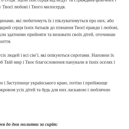
 Твоєї любові і Твого милосердя.
инами, які любитимуть їх і піклуватимуться про них, або
дкрий серця їхніх батьків до пізнання Твоєї правди і любові,
були здатними прийняти та виховати своїх дітей, оточивши
життя.
іх людей і всі сім’ї, які опікуються сиротами. Наповни їх
 Твій мир і Твоє благословення панували в їхніх оселях і
и і Заступнице українського краю, потіхо і прибіжище
кровом усіх дітей та будь для них ласкавою і люблячою
дея до дня молитви за сиріт: