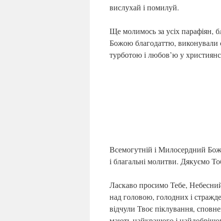
вислухай і помилуй.
Ще молимось за усіх парафіян, б
Божою благодаттю, виконували св
турботою і любов’ю у християнсь
Всемогутній і Милосердний Боже,
і благальні молитви. Дякуємо То
Ласкаво просимо Тебе, Небесний
над головою, голодних і стражден
відчули Твоє піклування, сповне
мають найкращого і найдобрішого