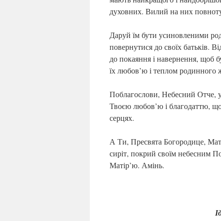
духовних. Вилий на них повноту
Даруй їм бути усиновленими род
повернутися до своїх батьків. Ві
до покаяння і навернення, щоб 
їх любов’ю і теплом родинного 
Поблагослови, Небесний Отче, ус
Твоєю любов’ю і благодаттю, щоб
серцях.
А Ти, Пресвята Богородице, Мат
сиріт, покрий своїм небесним По
Матір’ю. Амінь.
І