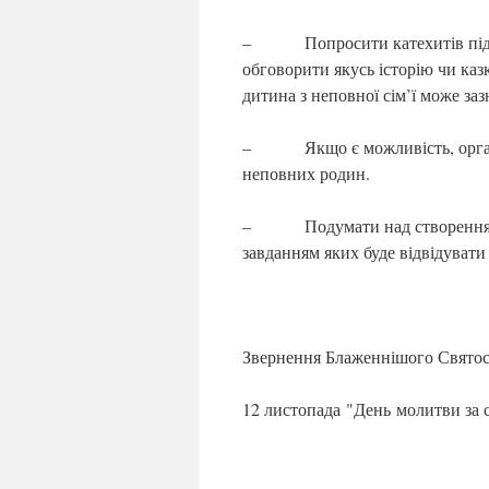
– Попросити катехитів під час 
обговорити якусь історію чи казк
дитина з неповної сім’ї може за
– Якщо є можливість, організу
неповних родин.
– Подумати над створенням ін
завданням яких буде відвідувати 
Звернення Блаженнішого Свято
12 листопада "День молитви за 