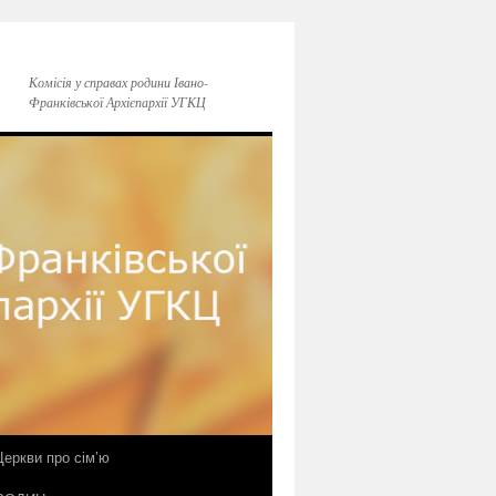
Комісія у справах родини Івано-
Франківської Архієпархії УГКЦ
еркви про сім’ю