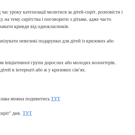
уроку катехизації молитися за дітей-сиріт, розповісти і
у на тему сирітства і поговорити з дітьми, адже часто
знавати кривди від однокласників.
вати невеликі подарунки для дітей із кризових або
іціативної групи дорослих або молодих волонтерів,
дітей в інтернаті або ж у кризових сім’ях.
слава можна подивитись
ТУТ
сиріт" див.
ТУТ