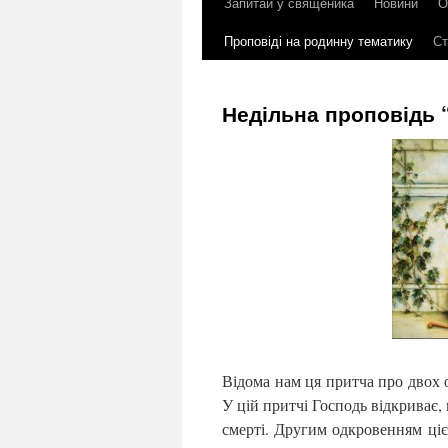
Запитай у священика
Новини
О
до
Проповіді на родинну тематику
Ст
контенту
Недільна проповідь “
Відома нам ця притча про двох 
У цій притчі Господь відкриває, 
смерті. Другим одкровенням ціє