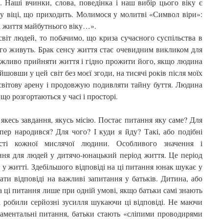
 Наші вчинки, слова, поведінка і наш вибір цього віку є
у віці, що приходить. Молимося у молитві «Символ віри»:
і життя майбутнього віку…».
іт людей, то побачимо, що криза сучасного суспільства в
го живуть. Брак сенсу життя стає очевидним викликом для
ожливо прийняти життя і гідно прожити його, якщо людина
шовши у цей світ без моєї згоди, на тисячі років після моїх
світову арену і продовжую подивляти тайну буття. Людина
що розгортаються у часі і просторі.
якесь завдання, якусь місію. Постає питання яку саме? Для
ер народився? Для чого? І куди я йду? Такі, або подібні
сті кожної мислячої людини. Особливого значення і
ння для людей у дитячо-юнацький період життя. Це період
 у житті. Здебільшого відповіді на ці питання юнак шукає у
ати відповіді на важливі запитання у батьків. Дитина, або
 ці питання лише при одній умові, якщо батьки самі знають
і робили серйозні зусилля шукаючи ці відповіді. Не маючи
даментальні питання, батьки стають «сліпими проводирями