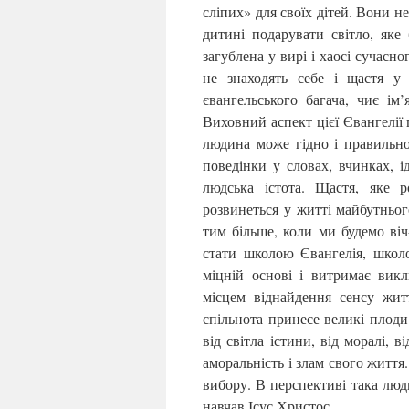
сліпих» для своїх дітей. Вони н
дитині подарувати світло, яке
загублена у вирі і хаосі сучасно
не знаходять себе і щастя у
євангельського багача, чиє ім’
Виховний аспект цієї Євангелії 
людина може гідно і правильно
поведінки у словах, вчинках, і
людська істота. Щастя, яке 
розвинеться у житті майбутнього
тим більше, коли ми будемо віч-
стати школою Євангелія, школо
міцній основі і витримає викл
місцем віднайдення сенсу жит
спільнота принесе великі плоди
від світла істини, від моралі, 
аморальність і злам свого життя.
вибору. В перспективі така люд
навчав Ісус Христос.