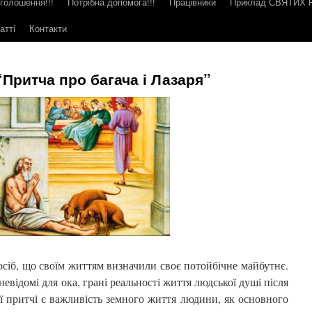
голошення!!!
Потрібна допомога!!!
Працівники
Приклад СВЯТИХ
атті
Контакти
Притча про багача і Лазаря”
осіб, що своїм життям визначили своє потойбічне майбутнє.
невідомі для ока, грані реальності життя людської душі після
ї притчі є важливість земного життя людини, як основного