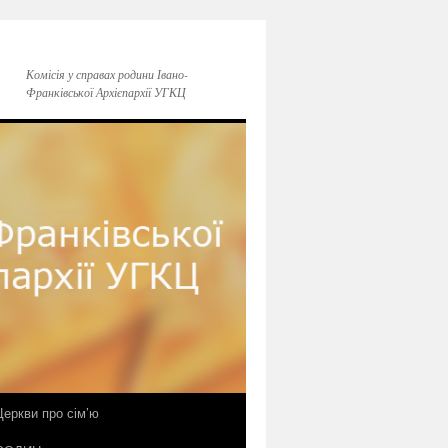
Комісія у справах родини Івано-
Франківської Архієпархії УГКЦ
еркви про сім’ю