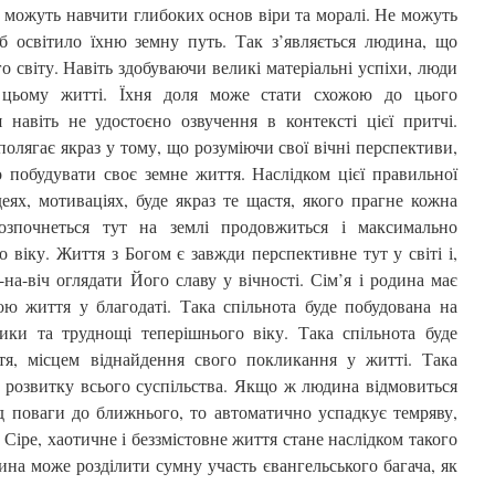
е можуть навчити глибоких основ віри та моралі. Не можуть
 б освітило їхню земну путь. Так з’являється людина, що
го світу. Навіть здобуваючи великі матеріальні успіхи, люди
 цьому житті. Їхня доля може стати схожою до цього
я навіть не удостоєно озвучення в контексті цієї притчі.
полягає якраз у тому, що розуміючи свої вічні перспективи,
 побудувати своє земне життя. Наслідком цієї правильної
деях, мотиваціях, буде якраз те щастя, якого прагне кожна
розпочнеться тут на землі продовжиться і максимально
 віку. Життя з Богом є завжди перспективне тут у світі і,
на-віч оглядати Його славу у вічності. Сім’я і родина має
ю життя у благодаті. Така спільнота буде побудована на
ики та труднощі теперішнього віку. Така спільнота буде
тя, місцем віднайдення свого покликання у житті. Така
 розвитку всього суспільства. Якщо ж людина відмовиться
від поваги до ближнього, то автоматично успадкує темряву,
 Сіре, хаотичне і беззмістовне життя стане наслідком такого
ина може розділити сумну участь євангельського багача, як