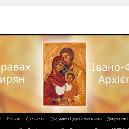
и
Вісники
Діяльність
Документи Церкви про мирян
Документи Ц