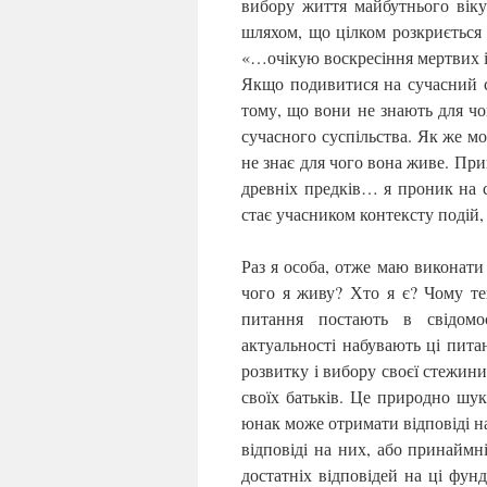
вибору життя майбутнього віку.
шляхом, що цілком розкриється 
«…очікую воскресіння мертвих 
Якщо подивитися на сучасний св
тому, що вони не знають для чо
сучасного суспільства. Як же м
не знає для чого вона живе. Прий
древніх предків… я проник на 
стає учасником контексту подій, 
Раз я особа, отже маю виконати 
чого я живу? Хто я є? Чому теп
питання постають в свідомо
актуальності набувають ці пита
розвитку і вибору своєї стежини
своїх батьків. Це природно шук
юнак може отримати відповіді на
відповіді на них, або принаймн
достатніх відповідей на ці фун