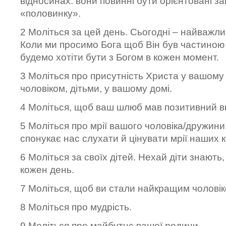
відносинах: вони повинні бути орієнтовані з
«половинку».
2 Моліться за цей день. Сьогодні – найважл
Коли ми просимо Бога щоб Він був частиною 
будемо хотіти бути з Богом в кожен момент.
3 Моліться про присутність Христа у вашому
чоловіком, дітьми, у вашому домі.
4 Моліться, щоб ваш шлюб мав позитивний в
5 Моліться про мрії вашого чоловіка/дружини
спонукає нас слухати й цінувати мрії наших 
6 Моліться за своїх дітей. Нехай діти знають
кожен день.
7 Моліться, щоб ви стали найкращим чолові
8 Моліться про мудрість.
9 Моліться про майбутнє вашої родини.