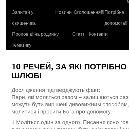
до
контенту
Запитай у
Новини
Оголошення!!!
Потрібна
священика
допомога!!!
Проповіді на родинну
Статті
Контакти
тематику
10 РЕЧЕЙ, ЗА ЯКІ ПОТРІБН
ШЛЮБІ
Дослідження підтверджують факт:
Пари, які моляться разом – залишаються ра
можуть бути в
ирішені дивовижним способом,
молитися і просити Бога про допомогу.
1 Моліться один за одного. Писання ясно гов