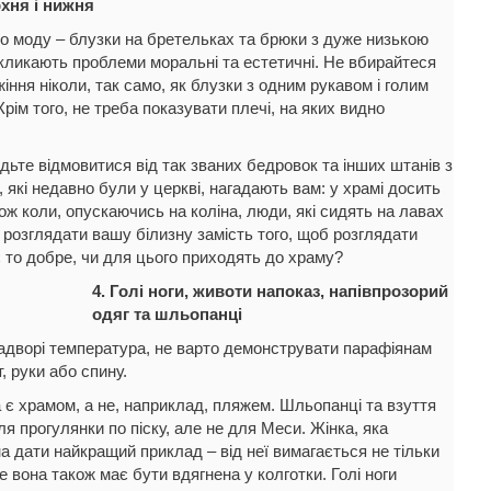
рхня і нижня
ро моду – блузки на бретельках та брюки з дуже низькою
икликають проблеми моральні та естетичні. Не вбирайтеся
іння ніколи, так само, як блузки з одним рукавом і голим
Крім того, не треба показувати плечі, на яких видно
дьте відмовитися від так званих бедровок та інших штанів з
які недавно були у церкві, нагадають вам: у храмі досить
Тож коли, опускаючись на коліна, люди, які сидять на лавах
 розглядати вашу білизну замість того, щоб розглядати
и є то добре, чи для цього приходять до храму?
4. Голі ноги, животи напоказ, напівпрозорий
одяг та шльопанці
 надворі температура, не варто демонструвати парафіянам
т, руки або спину.
 є храмом, а не, наприклад, пляжем. Шльопанці та взуття
ля прогулянки по піску, але не для Меси. Жінка, яка
а дати найкращий приклад – від неї вимагається не тільки
е вона також має бути вдягнена у колготки. Голі ноги