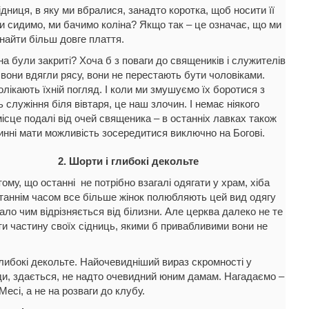
ідниця, в яку ми вбралися, занадто коротка, щоб носити її
и сидимо, ми бачимо коліна? Якщо так – це означає, що ми
найти більш довге плаття.
а були закриті? Хоча б з поваги до священиків і служителів
к вони вдягли рясу, вони не перестають бути чоловіками.
олікають їхній погляд. І коли ми змушуємо їх боротися з
ь служіння біля вівтаря, це наш злочин. І немає ніякого
ісце подалі від очей священика – в останніх лавках також
инні мати можливість зосередитися виключно на Богові.
2. Шорти і глибокі декольте
ому, що останні не потрібно взагалі одягати у храм, хіба
таннім часом все більше жінок полюбляють цей вид одягу
ало чим відрізняється від білизни. Але церква далеко не те
ти частину своїх сідниць, якими б привабливими вони не
либокі декольте. Найочевидніший вираз скромності у
уди, здається, не надто очевидний юним дамам. Нагадаємо –
Месі, а не на розваги до клубу.