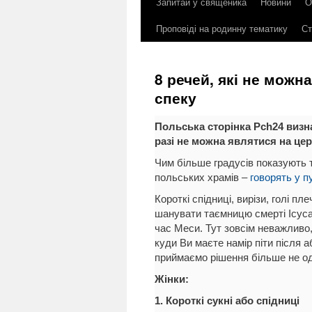
Запитай у священика
Новини
О
до
Проповіді на родинну тематику
Ст
контенту
8 речей, які не можн
спеку
Польська сторінка Рch24 визна
разі не можна являтися на це
Чим більше градусів показують 
польських храмів –
говорять у пу
Короткі спідниці, вирізи, голі пл
шанувати таємницю смерті Ісуса.
час Меси. Тут зовсім неважливо, 
куди Ви маєте намір піти після а
приймаємо рішення більше не од
Жінки:
1. Короткі сукні або спідниці