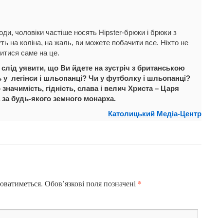
оди, чоловіки частіше носять Hipster-брюки і брюки з
ть на коліна, на жаль, ви можете побачити все. Ніхто не
итися саме на це.
слід уявити, що Ви йдете на зустріч з британською
 у легінси і шльопанці? Чи у футболку і шльопанці?
значимість, гідність, слава і велич Христа – Царя
а за будь-якого земного монарха.
Католицький Медіа-Центр
*
юватиметься.
Обов’язкові поля позначені