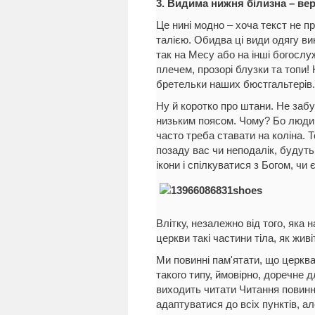
3. Видима нижня білизна – ве
Це нині модно – хоча текст не п
талією. Обидва ці види одягу в
так на Месу або на інші богослуж
плечем, прозорі блузки та топи! 
бретельки наших бюстгальтерів.
Ну й коротко про штани. Не забу
низьким поясом. Чому? Бо люди, 
часто треба ставати на коліна. 
позаду вас чи неподалік, будуть
ікони і спілкуватися з Богом, ч
Влітку, незалежно від того, яка
церкви такі частини тіла, як живі
Ми повинні пам'ятати, що церква
такого типу, ймовірно, доречне д
виходить читати Читання повинн
адаптуватися до всіх пунктів, ал