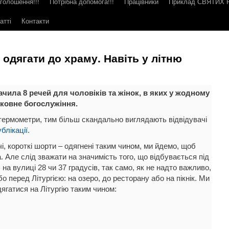
голошення!!!
Потрібна допомога!!!
Працівники
Приклад СВЯТИХ
атті
Контакти
а одягати до храму. Навіть у літню
чила 8 речей для чоловіків та жінок, в яких у жодному
рковне богослужіння.
термометри, тим більш скандально виглядають відвідувачі
блікації.
ечі, короткі шорти – одягнені таким чином, ми йдемо, щоб
 Але слід зважати на значимість того, що відбувається під
на вулиці 28 чи 37 градусів, так само, як не надто важливо,
бо перед Літургією: на озеро, до ресторану або на пікнік. Ми
ягатися на Літургію таким чином: