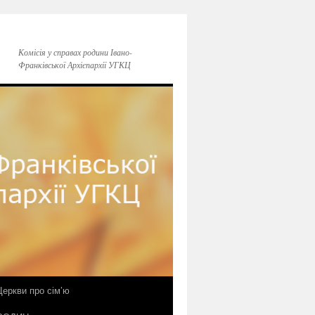
Комісія у справах родини Івано-
Франківської Архієпархії УГКЦ
еркви про сім’ю