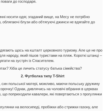
 поваги до господаря.
инні носити одяг, згаданий вище, на Месу не потрібно
си, облягаючі блузи або обтягуючі джинси не вдягайте до
вдягають щось на кшталт церковного туризму. Але це не про
 для народу, який пішов туристами на пляж. Короткі штанці –
дягати на зустріч із Спасителем.
ртах? Хіба це личить статусу батька сімейства?
2. Футболка типу T-Shirt
, син польської матері, можливо, маючи польську дружину
сорочку! Однак, дивлячись на чоловічі вбрання в церквах
ся, що поприходили кавалери, які повертаються з прогулянки
гулянки на велосипеді, пробіжки або стрижки газону, але