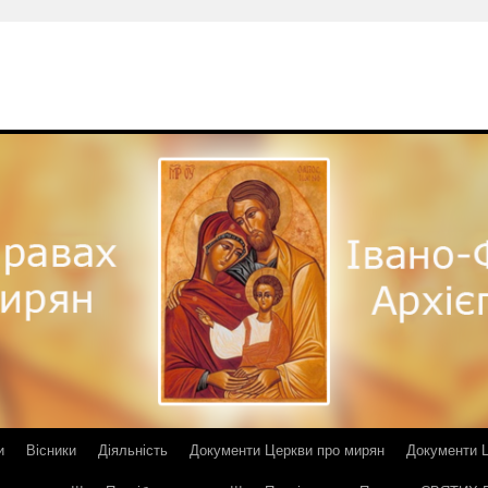
и
Вісники
Діяльність
Документи Церкви про мирян
Документи Ц