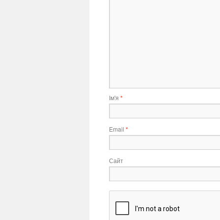
Ім'я
*
Email
*
Сайт