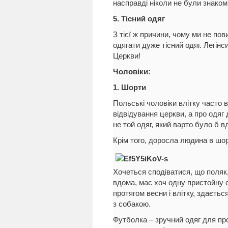
насправді ніколи не були знаком
5. Тісний одяг
З тієї ж причини, чому ми не пов
одягати дуже тісний одяг. Легін
Церкви!
Чоловіки:
1. Шорти
Польські чоловіки влітку часто 
відвідування церкви, а про одяг
не той одяг, який варто було б в
Крім того, доросла людина в шо
Хочеться сподіватися, що поляк
вдома, має хоч одну пристойну 
протягом весни і влітку, здаєть
з собакою.
Футболка – зручний одяг для про