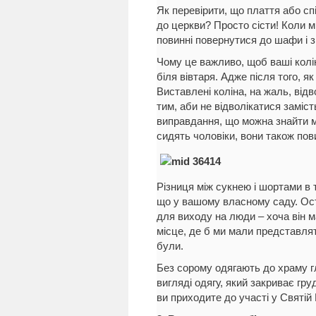
Як перевірити, що плаття або сп
до церкви? Просто сісти! Коли м
повинні повернутися до шафи і з
Чому це важливо, щоб ваші колін
біля вівтаря. Адже після того, я
Виставлені коліна, на жаль, відв
тим, аби не відволікатися заміст
виправдання, що можна знайти м
сидять чоловіки, вони також пов
Різниця між сукнею і шортами в т
що у вашому власному саду. Ос
для виходу на люди – хоча він м
місце, де б ми мали представля
були.
Без сорому одягають до храму г
вигляді одягу, який закриває гр
ви приходите до участі у Святій 