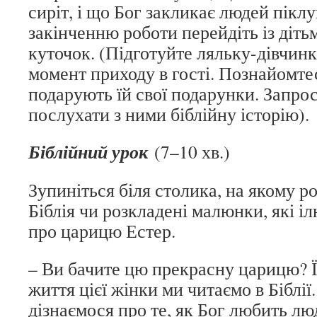
сиріт, і що Бог закликає людей піклу
закінченню роботи перейдіть із діт
куточок. (Підготуйте ляльку-дівчинку
момент приходу в гості. Познайомте
подарують їй свої подарунки. Запро
послухати з ними біблійну історію).
Біблійний урок
(7–10 хв.)
Зупиніться біля столика, на якому р
Біблія чи розкладені малюнки, які і
про царицю Естер.
– Ви бачите цю прекрасну царицю? Ї
життя цієї жінки ми читаємо в Біблії.
дізнаємося про те, як Бог любить лю