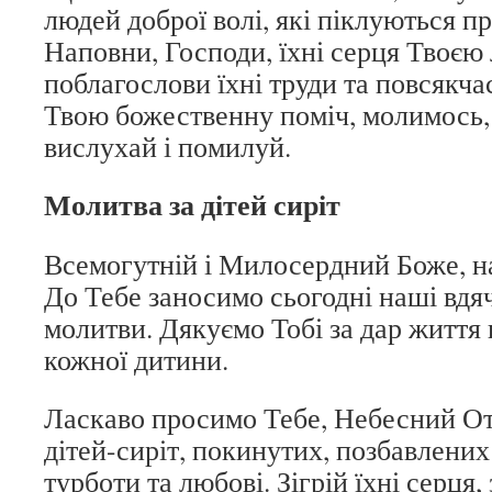
людей доброї волі, які піклуються пр
Наповни, Господи, їхні серця Твоєю
поблагослови їхні труди та повсякча
Твою божественну поміч, молимось, 
вислухай і помилуй.
Молитва за дітей сиріт
Всемогутній і Милосердний Боже, 
До Тебе заносимо сьогодні наші вдяч
молитви. Дякуємо Тобі за дар життя
кожної дитини.
Ласкаво просимо Тебе, Небесний От
дітей-сиріт, покинутих, позбавлених
турботи та любові. Зігрій їхні серця, 