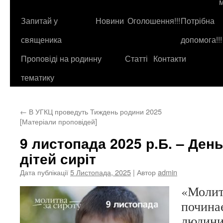
до
контенту
Запитай у
Новини
Оголошення!!!
Потрібна
священика
допомога!!!
Проповіді на родинну
Статті
Контакти
тематику
←
В УГКЦ проведуть Тиждень родини 2025
[Матеріали проповідей]
9 листопада 2025 р.Б. – Ден
дітей сиріт
Дата публікації
5 Листопада, 2025
| Автор
admin
«Молит
починає
людини,