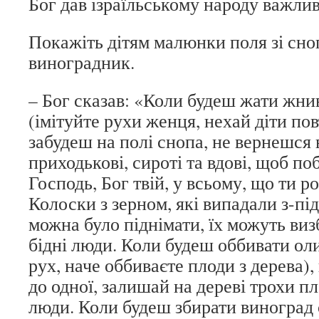
Бог дав ізраїльському народу важлив
Покажіть дітям малюнки поля зі сно
виноградник.
– Бог сказав: «Коли будеш жати жнив
(імітуйте рухи женця, нехай діти по
забудеш на полі снопа, не вернешся в
приходькові, сироті та вдові, щоб по
Господь, Бог твій, у всьому, що ти 
Колоски з зерном, які випадали з-під
можна було піднімати, їх можуть виз
бідні люди. Коли будеш оббивати оли
рух, наче оббиваєте плоди з дерева),
до одної, залишай на дереві трохи пло
люди. Коли будеш збирати виноград