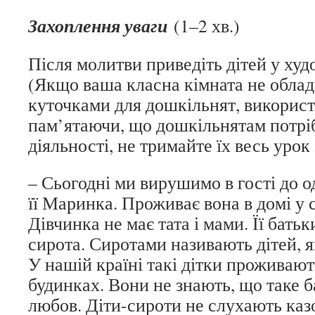
Захоплення уваги
(1–2 хв.)
Після молитви приведіть дітей у худ
(Якщо ваша класна кімната не обла
куточками для дошкільнят, використо
пам’ятаючи, що дошкільнятам потріб
діяльності, не тримайте їх весь урок
– Сьогодні ми вирушимо в гості до од
її Маринка. Проживає вона в домі у 
Дівчинка не має тата і мами. Її бать
сирота. Сиротами називають дітей, я
У нашій країні такі дітки проживают
будинках. Вони не знають, що таке б
любов. Діти-сироти не слухають казо