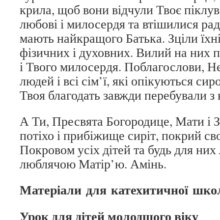
крила, щоб вони відчули Твоє піклу
любові і милосердя та втішилися рад
мають найкращого Батька. Зціли їхні
фізичних і духовних. Вилий на них 
і Твого милосердя. Поблагослови, Н
людей і всі сім’ї, які опікуються сир
Твоя благодать завжди перебували з
А Ти, Пресвята Богородице, Мати і 
потіхо і прибіжище сиріт, покрий с
Покровом усіх дітей та будь для них
люблячою Матір’ю. Амінь.
Матеріали для катехитичної шко
Урок для дітей молодшого віку