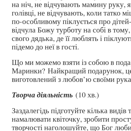
на ніч, не відчувають мамину руку, 
голівці, не відчувають, коли татко м
по-особливому піклується про дітей
відчула Божу турботу на собі в тому,
свого дядька, де її люблять і піклую
підемо до неї в гості.
Що ми можемо взяти із собою в под
Маринки? Найкращий подарунок, це
виготовлений з любов’ю своїми рук
Творча діяльність
(10 хв.)
Заздалегідь підготуйте кілька видів 
намалювати квіточку, зробити просту
творчості наголошуйте, що Бог любит