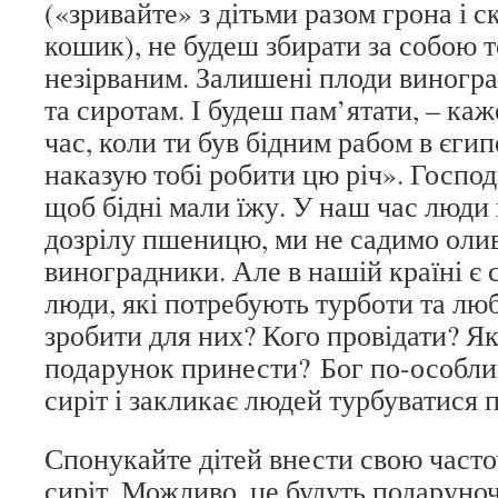
(«зривайте» з дітьми разом грона і с
кошик), не будеш збирати за собою 
незірваним. Залишені плоди виногр
та сиротам. І будеш пам’ятати, – каж
час, коли ти був бідним рабом в єгип
наказую тобі робити цю річ». Господь
щоб бідні мали їжу. У наш час люди
дозрілу пшеницю, ми не садимо олив
виноградники. Але в нашій країні є с
люди, які потребують турботи та л
зробити для них? Кого провідати? Я
подарунок принести? Бог по-особли
сиріт і закликає людей турбуватися 
Спонукайте дітей внести свою часто
сиріт. Можливо, це будуть подаруно