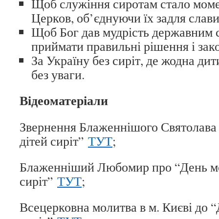
Щоб служіння сиротам стало моме
Церков, об’єднуючи їх задля слав
Щоб Бог дав мудрість державним
приймати правильні рішення і зако
За Україну без сиріт, де жодна ди
без уваги.
Відеоматеріали
Звернення Блаженнішого Святолава 
дітей сиріт”
ТУТ
;
Блаженніший Любомир про “День мо
сиріт”
ТУТ
;
Всецерковна молитва в м. Києві до “