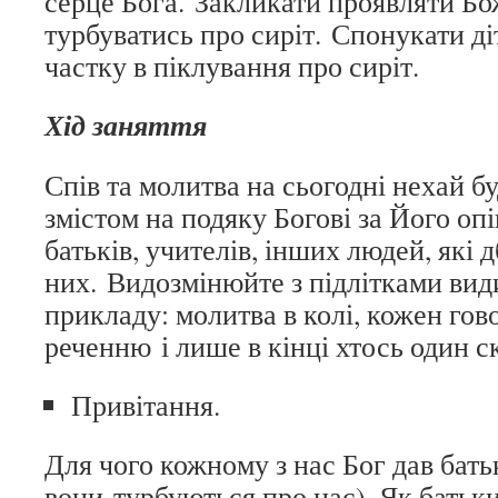
серце Бога. Закликати проявляти Бо
турбуватись про сиріт. Спонукати д
частку в піклування про сиріт.
Хід заняття
Спів та молитва на сьогодні нехай б
змістом на подяку Богові за Його опі
батьків, учителів, інших людей, які 
них. Видозмінюйте з підлітками вид
прикладу: молитва в колі, кожен гов
реченню і лише в кінці хтось один с
Привітання.
Для чого кожному з нас Бог дав батьк
вони турбуються про нас). Як батьк