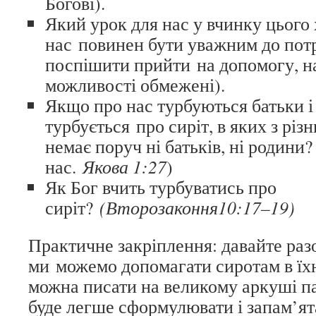
Богові).
Який урок для нас у вчинку цього
нас повинен бути уважним до потр
поспішити прийти на допомогу, на
можливості обмежені).
Якщо про нас турбуються батьки і р
турбується про сиріт, в яких з різ
немає поруч ні батьків, ні родини?
нас.
Якова 1:27
)
Як Бог вчить турбуватись про
сиріт?
(Второзаконня10:17–19)
Практичне закріплення: давайте раз
ми можемо допомагати сиротам в їхн
можна писати на великому аркуші па
буде легше сформулювати і запам’ята