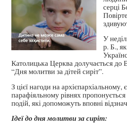
серці Б
Повірте
здивую
У неділ
р. Б., я
Українс
Католицька Церква долучається до 
“Дня молитви за дітей сиріт”.
З цієї нагоди на архієпархіальному, 
парафіяльному рівнях пропонується
подій, які допоможуть вповні відзнач
Ідеї до дня молитви за сиріт: