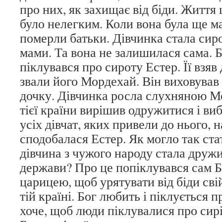
про них, як захищає від біди. Життя 
було нелегким. Коли вона була ще м
померли батьки. Дівчинка стала сиро
мами. Та вона не залишилася сама. Б
піклувався про сироту Естер. Її взяв
звали його Мордехай. Він виховував
дочку. Дівчинка росла слухняною Мо
тієї країни вирішив одружитися і ви
усіх дівчат, яких привели до нього,
сподобалася Естер. Як могло так ста
дівчина з чужого народу стала друж
держави? Про це попіклувався сам Б
царицею, щоб урятувати від біди сві
тій країні. Бог любить і піклується п
хоче, щоб люди піклувалися про сирі