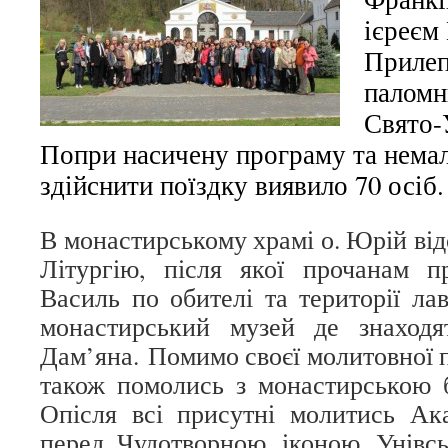
ієреєм
Прилеп
паломн
Свято-
Попри насичену програму та нема
здійснити поїздку виявило 70 осіб.
В монастирському храмі о. Юрій ві
Літургію, після якої прочанам п
Василь по обителі та території лав
монастирський музей де знаходя
Дам’яна. Помимо своєї молитовної 
також помолись з монастирською бр
Опісля всі присутні молитись Ак
перед Чудотворною іконою Унівсь