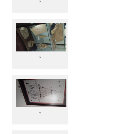
?
?
?