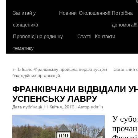
до
контенту
Запитай у
Новини
Оголошення!!!
Потрібна
священика
допомога!!!
Проповіді на родинну
Статті
Контакти
тематику
←
В Івано-Франківську пройшла перша зустріч
Загальний 
благодійних організацій
ФРАНКІВЧАНИ ВІДВІДАЛИ У
УСПЕНСЬКУ ЛАВРУ
Дата публікації
11 Квітня, 2016
| Автор
admin
У субот
прочан 
Франків