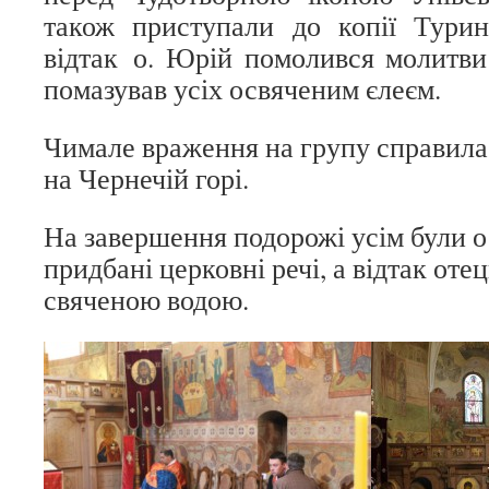
також приступали до копії Турин
відтак о. Юрій помолився молитви
помазував усіх освяченим єлеєм.
Чимале враження на групу справила
на Чернечій горі.
На завершення подорожі усім були 
придбані церковні речі, а відтак оте
свяченою водою.