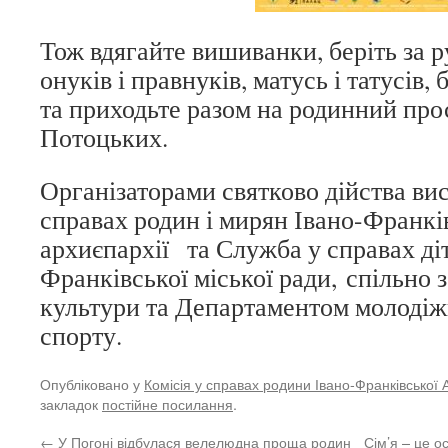
Тож вдягайте вишиванки, беріть за ру
онуків і правнуків, матусь і татусів,
та приходьте разом на родинний про
Потоцьких.
Організаторами святково дійства ви
справах родин і мирян Івано-Франкі
архиєпархії
та Служба у справах ді
Франківської міської ради, спільно
культури та Департаментом молодіжн
спорту.
Опубліковано у
Комісія у справах родини Івано-Франківської 
закладок
постійне посилання
.
←
У Погоні відбулася велелюдна проща родин
Сім’я – це о