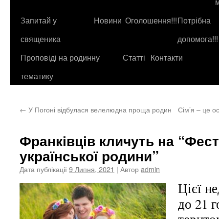
до
контенту
Запитай у
Новини
Оголошення!!!
Потрібна
священика
допомога!!!
Проповіді на родинну
Статті
Контакти
тематику
←
У Погоні відбулася велелюдна проща родин
Сім’я – це о
Франківців кличуть на “Фес
української родини”
Дата публікації
9 Липня, 2021
| Автор
admin
Цієї не
до 21 