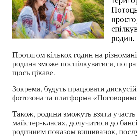
терито
Потоць
просто
спілку
родин.
Протягом кількох годин на різноман
родина зможе поспілкуватися, погра
щось цікаве.
Зокрема, будуть працювати дискусій
фотозона та платформа «Поговорим
Також, родини зможуть взяти участь
майстер-класах, долучитися до банс
родинним показом вишиванок, послу