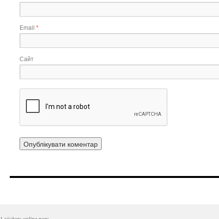
Email
*
Сайт
1 visitors online now