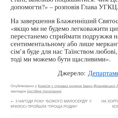
допомогти?» – розповів Глава УГКЦ
На завершення Блаженніший Святос
«якщо ми не будемо легковажити ци
перестанемо сприймати подружжя на
сентиментальному або лише меркант
сім’я буде для нас Таїнством любові,
тоді ми можемо бути щасливими».
Джерело:
Департам
Опубліковано у
Комісія у справах родини Івано-Франківської 
закладок
постійне посилання
.
←
З НАГОДИ РОКУ “БОЖОГО МИЛОСЕРДЯ” У
НА ХОРТ
КРИЛОСІ ПРОЙШЛА “ПРОЩА РОДИН”
КО