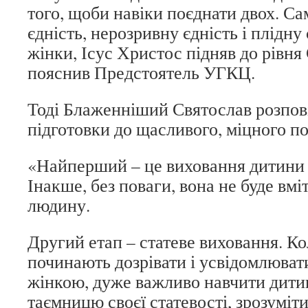
того, щоби навіки поєднати двох. Сам
єдність, нерозривну єдність і плідну 
жінки, Ісус Христос підняв до рівня 
пояснив Предстоятель УГКЦ.
Тоді Блаженніший Святослав розпові
підготовки до щасливого, міцного п
«Найперший – це виховання дитини в
Інакше, без поваги, вона не буде вм
людину.
Другий етап – статеве виховання. Ко
починають дозрівати і усвідомлювати
жінкою, дуже важливо навчити дитин
таємницю своєї статевості, зрозуміти