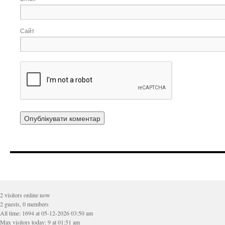
Сайт
2 visitors online now
2 guests, 0 members
All time: 1694 at 05-12-2026 03:50 am
Max visitors today: 9 at 01:51 am