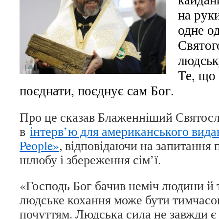
на руки
одне о
Святог
людськ
Те, що
поєднати, поєднує сам Бог.
Про це сказав Блаженніший Святосл
в
інтерв’ю для американського вида
People»
, відповідаючи на запитання 
шлюбу і збереження сім’ї.
«Господь Бог бачив неміч людини й т
людське кохання може бути тимчасо
почуттям. Людська сила не завжди є