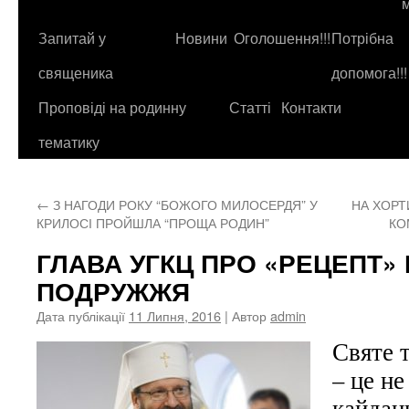
до
контенту
Запитай у
Новини
Оголошення!!!
Потрібна
священика
допомога!!!
Проповіді на родинну
Статті
Контакти
тематику
←
З НАГОДИ РОКУ “БОЖОГО МИЛОСЕРДЯ” У
НА ХОРТ
КРИЛОСІ ПРОЙШЛА “ПРОЩА РОДИН”
КО
ГЛАВА УГКЦ ПРО «РЕЦЕПТ
ПОДРУЖЖЯ
Дата публікації
11 Липня, 2016
| Автор
admin
Святе 
– це не
кайдан