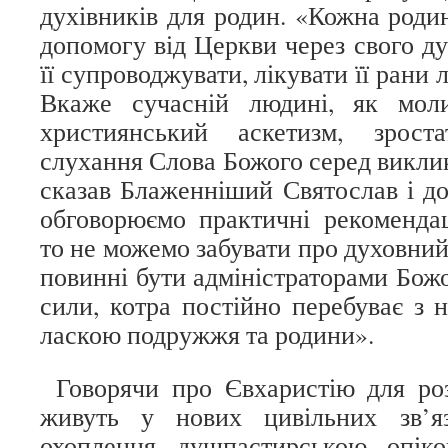
духівників для родин. «Кожна роди
допомогу від Церкви через свого ду
її супроводжувати, лікувати її рани
Вкаже сучасній людині, як моли
християнський аскетизм, зрост
слухання Слова Божого серед викликі
сказав Блаженніший Святослав і до
обговорюємо практичні рекомендац
то не можемо забувати про духовний 
повинні бути адміністраторами Бож
сили, котра постійно перебуває з 
ласкою подружжя та родини».
Говорячи про Євхаристію для роз
живуть у нових цивільних зв’я
охоплення душпастирською опікою