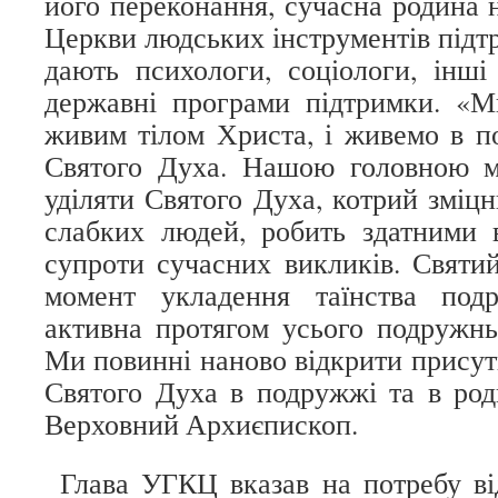
його переконання, сучасна родина н
Церкви людських інструментів підтр
дають психологи, соціологи, інші
державні програми підтримки. «М
живим тілом Христа, і живемо в по
Святого Духа. Нашою головною м
уділяти Святого Духа, котрий зміцню
слабких людей, робить здатними 
супроти сучасних викликів. Святи
момент укладення таїнства под
активна протягом усього подружнь
Ми повинні наново відкрити присут
Святого Духа в подружжі та в род
Верховний Архиєпископ.
Глава УГКЦ вказав на потребу ві