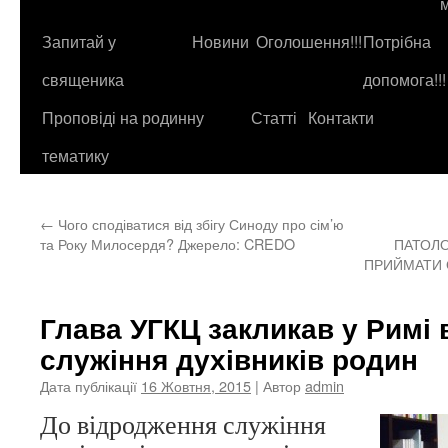
до
контенту
Запитай у
Новини
Оголошення!!!
Потрібна
священика
допомога!!!
Проповіді на родинну
Статті
Контакти
тематику
←
Чого сподіватися від збігу Синоду про сім’ю
та Року Милосердя? Джерело: CREDO
ПАТОЛО
ПРИЙМАТИ 
Глава УГКЦ закликав у Римі
служіння духівників родин
Дата публікації
16 Жовтня, 2015
| Автор
admin
До відродження служіння