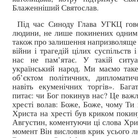
Блаженніший Святослав.
Під час Синоду Глава УГКЦ гово
людини, не лише покинених одним і
також про залишення напризволяще і 
війни і трагедій цілих суспільств і
нас не пам’ятає. У такій ситуа
український народ. Ми маємо таке
об’єктом політичних, дипломатич
навіть екуменічних торгів». Баг
питає: чи Бог покинув нас? Це важл
хресті волав: Боже, Боже, чому Ти
Христа на хресті був криком покин
Августин, коментуючи ці слова Хрис
момент Він висловив крик усього лю