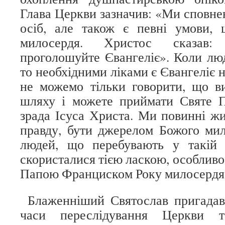
Глава Церкви зазначив: «Ми сповне
осіб, але також є певні умови,
милосердя. Христос сказав:
проголошуйте Євангеліє». Коли люд
то необхідними ліками є Євангеліє н
не можемо тільки говорити, що в
шляху і можете приймати Святе П
зрада Ісуса Христа. Ми повинні ж
правду, бути джерелом Божого мил
людей, що перебувають у такій 
скористалися тією ласкою, особливо
Папою Франциском Року милосердя
Блаженніший Святослав пригадав,
часи переслідування Церкви т