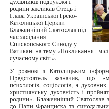
духівників подружжя і
родини закликав Отець і
Глава Української Греко-
Католицької Церкви
Блаженніший Святослав під
час засідання
Єпископського Синоду у
Ватикані на тему «Покликання і місі
сучасному світі».
У розмові з Католицьким інформ
Предстоятель зазначив, що «
психологів, соціологів, а духовних 
християнську духовність і пройн
родини». Блаженніший Святослав з
до Папи Франциска та синодальни