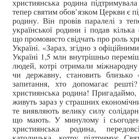
християнська родина підтримувала 
тепер святим обов’язком Церкви є пі
родину. Він провів паралелі з те
української родини і подав кілька
що промовисто свідчать про роль хр
Україні. «Зараз, згідно з офіційним
Україні 1,5 млн внутрішньо переміщ
людей, котрі отримали міжнародну
чи державну, становить близько 
запитання, хто допомагає решті?
християнська родина! Пригадаймо, 
живуть зараз у страшних економічн
те виявляють велику силу солідарно
що мають. У минулому і сьогоден
християнська родина, передов
католицька, котру підтримує Свя