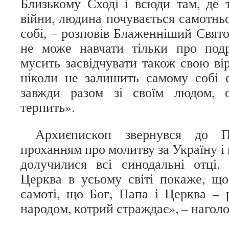
Близькому Сході і всюди там, де т
війни, людина почувається самотнь
собі, – розповів Блаженніший Свято
не може навчати тільки про подр
мусить засвідчувати також свою вір
ніколи не залишить самому собі с
завжди разом зі своїм людом, 
терпить».
Архиєпископ звернувся до П
проханням про молитву за Україну і 
долучилися всі синодальні отці.
Церква в усьому світі покаже, щ
самоті, що Бог, Папа і Церква – 
народом, котрий страждає», – нагол