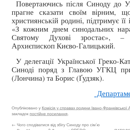
Повертаючись після Синоду до У
прагне сказати своїм вірним, 
християнській родині, підтримує її і
«З кожним днем синодальних нара
Святому Духові зростає», –
Архиєпископ Києво-Галицький.
У делегації Української Греко-Ка
Синоді поряд з Главою УГКЦ при
(Лончина) та Борис (Ґудзяк).
Департаме
Опубліковано у
Комісія у справах родини Івано-Франківської 
закладок
постійне посилання
.
←
Чого сподіватися від збігу Синоду про сім’ю