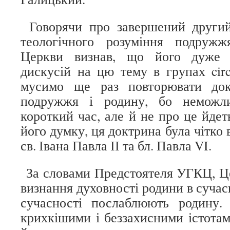
Говорячи про завершений другий
теологічного розуміння подруж
Церкви визнав, що його дуже в
дискусій на цю тему в групах circ
мусимо ще раз повторювати до
подружжя і родину, бо неможл
короткий час, але й не про це йдеть
його думку, ця доктрина була чітко 
св. Івана Павла ІІ та бл. Павла VI.
За словами Предстоятеля УГКЦ, Це
визнання духовності родини в сучас
сучасності послаблюють родину
крихкішими і беззахисними істотам