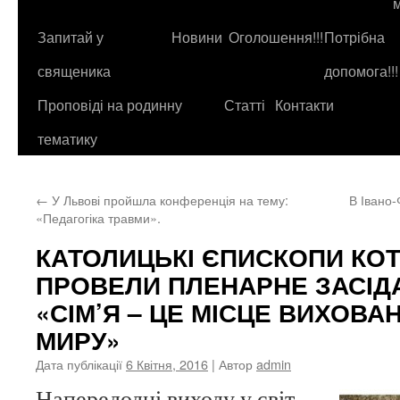
до
контенту
Запитай у
Новини
Оголошення!!!
Потрібна
священика
допомога!!!
Проповіді на родинну
Статті
Контакти
тематику
←
У Львові пройшла конференція на тему:
В Івано-
«Педагогіка травми».
КАТОЛИЦЬКІ ЄПИСКОПИ КОТ-
ПРОВЕЛИ ПЛЕНАРНЕ ЗАСІДА
«СІМ’Я – ЦЕ МІСЦЕ ВИХОВА
МИРУ»
Дата публікації
6 Квітня, 2016
| Автор
admin
Напередодні виходу у світ