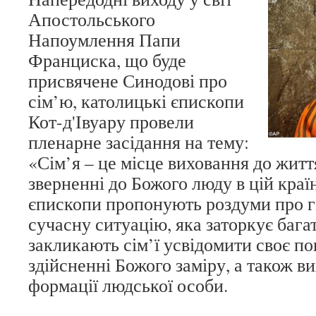
Апостольського
Напоумлення Папи
Франциска, що буде
присвячене Синодові про
сім’ю, католицькі єпископи
Кот-д'Івуару провели
пленарне засідання на тему:
«Сім’я – це місце виховання до житт
зверненні до Божого люду в цій краї
єпископи пропонують роздуми про гід
сучасну ситуацію, яка заторкує баг
закликають сім’ї усвідомити своє по
здійсненні Божого заміру, а також в
формації людської особи.