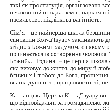
такі як проституція, організована зл
незаконний продаж землі, наркоманія
насильство, підліткова вагітність.
Сім’я – це найперша школа безцінни
єпископи Кот-д'Івуару закликають до
згідно з Божими задумом, «в якому р
починається із сотворення чоловіка 
Божий». Родина – це перша школа с
яка виховує до життя, до миру й люб
ближніх і любові до Бога, прощення
великодушності, працьовистості, не
Католицька Церква Кот-д'Івуару вис
що відповідальні за громадянське ж
«гарантувати та сприяти справжній і