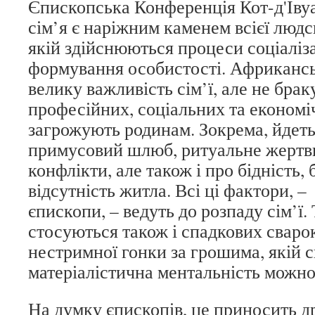
Єпископська Конференція Кот-д'Іву
сім’я є наріжним каменем всієї людсь
якій здійснюються процеси соціалізац
формування особистості. Африкансь
велику важливість сім’ї, але не брак
професійних, соціальних та економі
загрожують родинам. Зокрема, йдеть
примусовий шлюб, ритуальне жертви
конфлікти, але також і про бідність, 
відсутність житла. Всі ці фактори,
єпископи, – ведуть до розпаду сім’ї.
стосуються також і спадкових сварок
нестримної гонки за грошима, якій 
матеріалістична ментальність можно
На думку єпископів, це приносить д