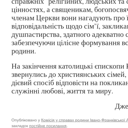
справжніх релігійних, людських та 
цінностях, а священикам, богопосвя
членам Церкви вони нагадують про 
відповідальність щодо сім’ї, заклик
душпастирства, здатного адекватно 
забезпечуючи цілісне формування вс
родини.
На закінчення католицькі єпископи 
звернулись до християнських сімей, 
дієвий спосіб відповісти на поклика
служінні любові, життя та миру.
Дже
Опубліковано у
Комісія у справах родини Івано-Франківської 
закладок
постійне посилання
.