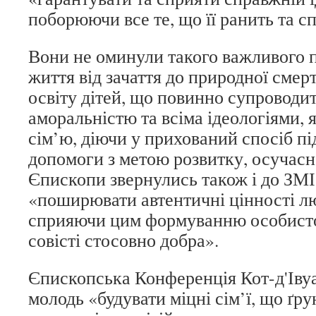
поборюючи все те, що її ранить та с
Вони не оминули такого важливого п
життя від зачаття до природної смерт
освіту дітей, що повинно супроводи
аморальністю та всіма ідеологіями, 
сім’ю, діючи у прихований спосіб п
допомоги з метою розвитку, осучасн
Єпископи звернулись також і до ЗМ
«поширювати автентичні цінності лю
сприяючи цим формуванню особистої
совісті стосовно добра».
Єпископська Конференція Кот-д'Іву
молодь «будувати міцні сім’ї, що ґр