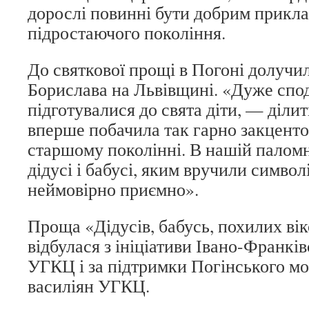
дорослі повинні бути добрим прикл
підростаючого покоління.
До святкової прощі в Погоні долучи
Борислава на Львівщині. «Дуже спо
підготувалися до свята діти, — ділит
вперше побачила так гарно закценто
старшому поколінні. В нашій паломн
дідусі і бабусі, яким вручили символ
неймовірно приємно».
Проща «Дідусів, бабусь, похилих ві
відбулася з ініціативи Івано-Франків
УГКЦ і за підтримки Погінського мо
василіян УГКЦ.