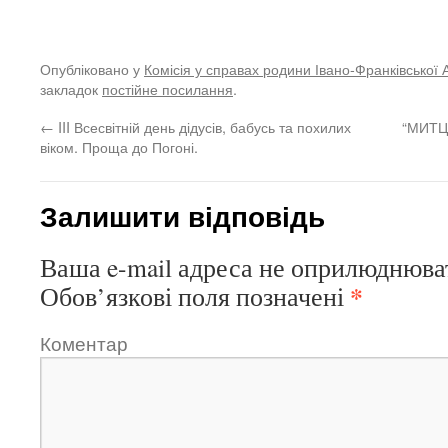
Опубліковано у
Комісія у справах родини Івано-Франківської 
закладок
постійне посилання
.
←
III Всесвітній день дідусів, бабусь та похилих
“МИТЦ
віком. Проща до Погоні.
Залишити відповідь
Ваша e-mail адреса не оприлюднюва
*
Обов’язкові поля позначені
Коментар