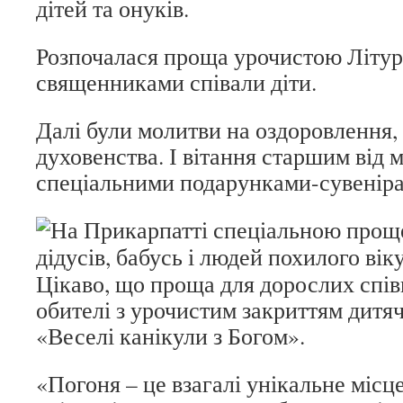
дітей та онуків.
Розпочалася проща урочистою Літург
священниками співали діти.
Далі були молитви на оздоровлення,
духовенства. І вітання старшим від 
спеціальними подарунками-сувенір
Цікаво, що проща для дорослих спів
обителі з урочистим закриттям дитяч
«Веселі канікули з Богом».
«Погоня – це взагалі унікальне місце