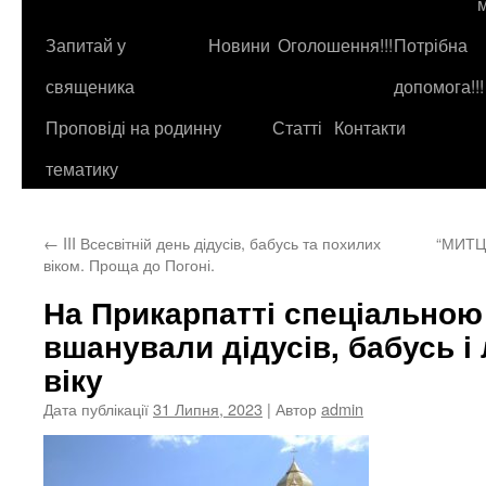
до
контенту
Запитай у
Новини
Оголошення!!!
Потрібна
священика
допомога!!!
Проповіді на родинну
Статті
Контакти
тематику
←
III Всесвітній день дідусів, бабусь та похилих
“МИТЦ
віком. Проща до Погоні.
На Прикарпатті спеціально
вшанували дідусів, бабусь і
віку
Дата публікації
31 Липня, 2023
| Автор
admin