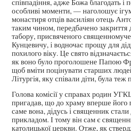
співпадіння, адже Божа благодать і п
особливі моменти, — наголошує ігу
монастиря отців василіян отець Анто
таким чином, передбачено закриття 
табору, присвяченого священномуч
Кунцевичу, і водночас прощу для дід
похилого віку. Це свято відзначається
як воно було проголошене Папою Фр
щоб вміти поцінувати старших люде
Літургія, яку співали діти, була теж
Голова комісії у справах родин УГ
пригадав, що до храму вперше його 
саме вона, дідусь і священник стали
прикладом. І тому він сам є священн
католицької церкви. Отже, як стверд