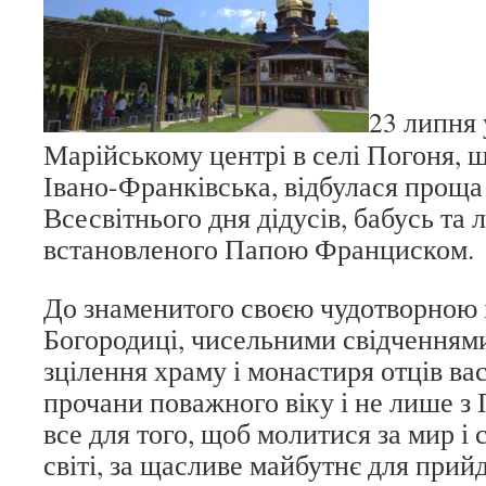
23 липня 
Марійському центрі в селі Погоня, щ
Івано-Франківська, відбулася проща
Всесвітнього дня дідусів, бабусь та 
встановленого Папою Франциском.
До знаменитого своєю чудотворною 
Богородиці, чисельними свідченням
зцілення храму і монастиря отців вас
прочани поважного віку і не лише з
все для того, щоб молитися за мир і с
світі, за щасливе майбутнє для прий