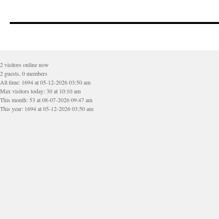
2 visitors online now
2 guests, 0 members
All time: 1694 at 05-12-2026 03:50 am
Max visitors today: 30 at 10:10 am
This month: 53 at 08-07-2026 09:47 am
This year: 1694 at 05-12-2026 03:50 am