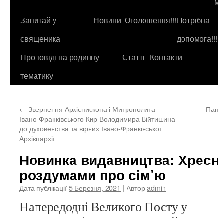
до
контенту
Запитай у
Новини
Оголошення!!!
Потрібна
священика
допомога!!!
Проповіді на родинну
Статті
Контакти
тематику
←
Звернення Архієпископа і Митрополита
Пап
Івано-Франківського Кир Володимира Війтишина
до духовенства та вірних Івано-Франківської
Архієпархії
Новинка видавництва: Хресн
роздумами про сім’ю
Дата публікації
5 Березня, 2021
| Автор
admin
Напередодні Великого Посту у