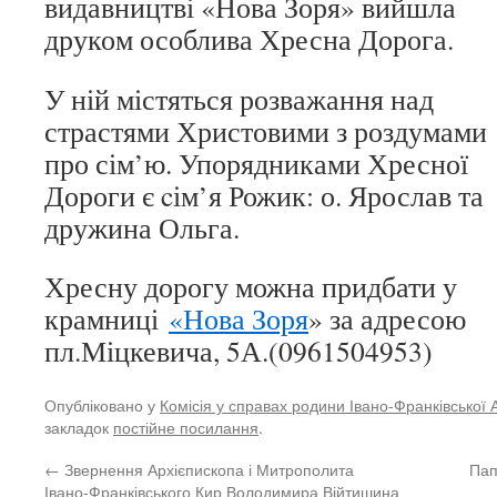
видавництві «Нова Зоря» вийшла
друком особлива Хресна Дорога.
У ній містяться розважання над
страстями Христовими з роздумами
про сім’ю. Упорядниками Хресної
Дороги є cім’я Рожик: о. Ярослав та
дружина Ольга.
Хресну дорогу можна придбати у
крамниці
«Нова Зоря
» за адресою
пл.Міцкевича, 5А.(0961504953)
Опубліковано у
Комісія у справах родини Івано-Франківської 
закладок
постійне посилання
.
←
Звернення Архієпископа і Митрополита
Пап
Івано-Франківського Кир Володимира Війтишина