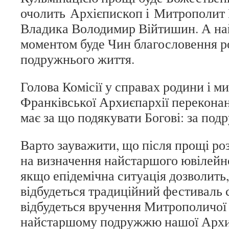
очолить Архієпископ і Митрополит
Владика Володимир Війтишин. А на
моментом буде Чин благословення ро
подружнього життя.
Голова Комісії у справах родини і м
Франківської Архиєпархії переконан
має за що подякувати Богові: за под
Варто зауважити, що після прощі ро
на визначення найстаршого ювілейн
якщо епідемічна ситуація дозволить,
відбудеться традиційний фестиваль с
відбудеться вручення Митрополичої
найстаршому подружжю нашої Архиє