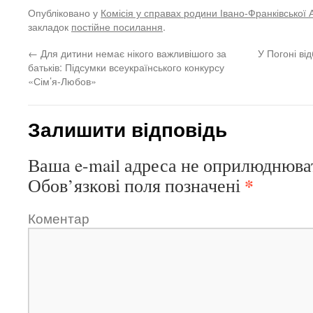
Опубліковано у
Комісія у справах родини Івано-Франківської 
закладок
постійне посилання
.
←
Для дитини немає нікого важливішого за
У Погоні в
батьків: Підсумки всеукраїнського конкурсу
«Сім’я-Любов»
Залишити відповідь
Ваша e-mail адреса не оприлюднюва
*
Обов’язкові поля позначені
Коментар