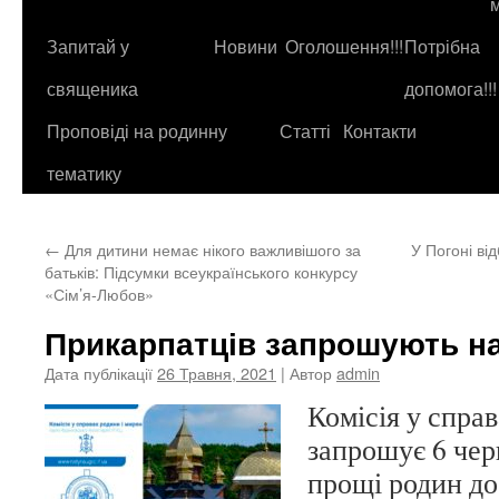
до
контенту
Запитай у
Новини
Оголошення!!!
Потрібна
священика
допомога!!!
Проповіді на родинну
Статті
Контакти
тематику
←
Для дитини немає нікого важливішого за
У Погоні в
батьків: Підсумки всеукраїнського конкурсу
«Сім’я-Любов»
Прикарпатців запрошують н
Дата публікації
26 Травня, 2021
| Автор
admin
Комісія у спра
запрошує 6 чер
прощі родин до