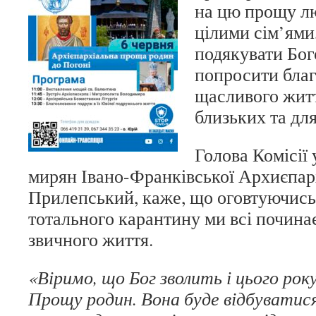
на цю прощу л
цілими сім’ями
подякувати Бого
попросити благ
щасливого житт
близьких та дл
Голова Комісії 
мирян Івано-Франківської Архиєпарх
Прилепський, каже, що оговтуючись 
тотального карантину ми всі почина
звичного життя.
«Віримо, що Бог зволить і цього рок
Прощу родин. Вона буде відбуватися 