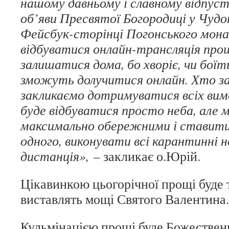
нашому давньому і славному відпуст
об’яви Пресвятої Богородиці у Чудо
Фейсбук-сторінці Погонського мон
відбуватися онлайн-трансляція прощ
залишатися дома, бо хворіє, чи боїт
зможуть долучитися онлайн. Хто за
закликаємо дотримуватися всіх вим
буде відбуватися просто неба, але 
максимально обережними і ставитис
одного, виконувати всі карантинні 
дистанція»,
– закликає о.Юрій.
Цікавинкою цьогорічної прощі буде 
виставлять мощі Святого Валентина.
Кульмінацією прощі буде Божественн