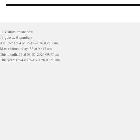
11 visitors online now
11 guests, 0 members
All time: 1694 at 05-12-2026 03:50 am
Max visitors today: 53 at 09:47 am
This month: 53 at 08-07-2026 09:47 am
This year: 1694 at 05-12-2026 03:50 am