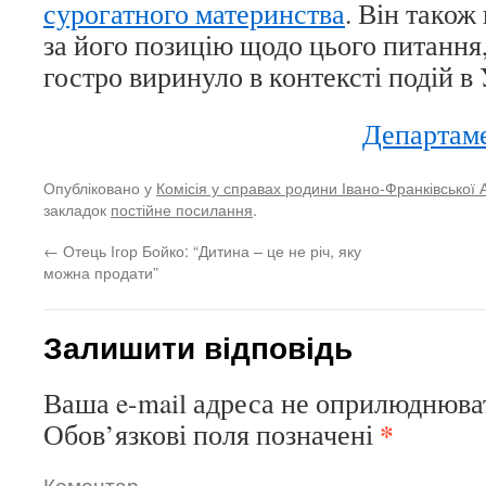
сурогатного материнства
. Він також
за його позицію щодо цього питання
гостро виринуло в контексті подій в 
Департам
Опубліковано у
Комісія у справах родини Івано-Франківської 
закладок
постійне посилання
.
←
Отець Ігор Бойко: “Дитина – це не річ, яку
можна продати”
Залишити відповідь
Ваша e-mail адреса не оприлюднюва
*
Обов’язкові поля позначені
Коментар