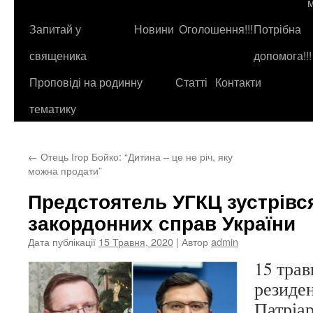
до
контенту
Запитай у
Новини
Оголошення!!!
Потрібна
священика
допомога!!!
Проповіді на родинну
Статті
Контакти
тематику
←
Отець Ігор Бойко: “Дитина – це не річ, яку
можна продати”
Предстоятель УГКЦ зустрівся
закордонних справ України
Дата публікації
15 Травня, 2020
| Автор
admin
15 трав
резиден
Патріа