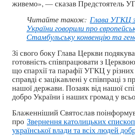
живемо», — сказав Предстоятель У
Читайте також:
Глава УГКЦ з
України говорили про європейсь
Стамбульську конвенцію та ген
Зі свого боку Глава Церкви подякував
готовність співпрацювати з Церквою
що єпархії та парафії УГКЦ у різних 
справді є зацікавлені у співпраці з 
нашої держави. Позаяк від нашої сп
добро України і наших громад у всьо
Блаженніший Святослав поінформув
про
Звернення католицьких єпископ
української влади та всіх людей доб