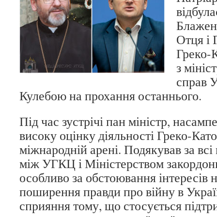
відбула
Блажен
Отця і 
Греко-
з мініс
справ 
Кулебою на прохання останнього.
Під час зустрічі пан міністр, насамп
високу оцінку діяльності Греко-Кат
міжнародній арені. Подякував за всі
між УГКЦ і Міністерством закордон
особливо за обстоювання інтересів 
поширення правди про війну в Україні
сприяння тому, що стосується підтр