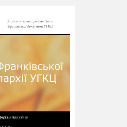
Комісія у справах родини Івано-
Франківської Архієпархії УГКЦ
еркви про сім’ю