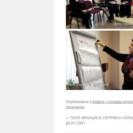
Опубліковано у
Комісія у справах родин
посилання
.
←
ПАПА ФРАНЦИСК: ПОТРІБНА СИЛЬН
ДУХУ СІМ`Ї