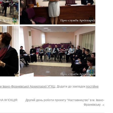
и Івано-Франківської Архиєпархії УГКЦ
. Додати до закладок
постійне
А ІН’ЄКЦІЯ
Другий день роботи проекту “Наставництво” в м. Івано-
Франківську
→