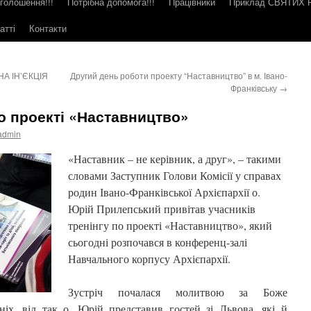
голошення!!!
Потрібна допомога!!!
Працівники
Приклад СВЯТИХ
атті
Контакти
А ІН’ЄКЦІЯ
Другий день роботи проекту “Наставництво” в м. Івано-
Франківську
→
по проекті «Наставництво»
admin
«Наставник – не керівник, а друг», – такими
словами Заступник Голови Комісії у справах
родин Івано-Франківської Архієпархії о.
Юрій Прилепський привітав учасників
тренінгу по проекті «Наставництво», який
сьогодні розпочався в конференц-залі
Навчального корпусу Архієпархії.
Зустріч почалася молитвою за Боже
ніх, від так о. Юрій представив гостей зі Львова, які й