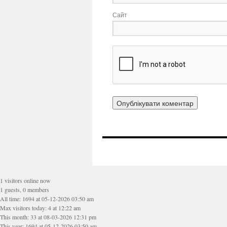
Сайт
1 visitors online now
1 guests, 0 members
All time: 1694 at 05-12-2026 03:50 am
Max visitors today: 4 at 12:22 am
This month: 33 at 08-03-2026 12:31 pm
This year: 1694 at 05-12-2026 03:50 am