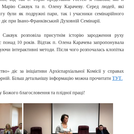
. Марію Саквук та п. Олену Карачеву. Серед людей, які
гу були як подружні пари, так і учасники семінарійного
 діє при Івано-Франківський Духовній Семінарії.
 Саквук розповіла присутнім історію зародження руху
 понад 10 років. Відтак п. Олена Карачева запропонувала
уючи інтерактивні методи. Після чого розпочалась клопітка
во» діє за ініціативи Архієпархіальної Комісії у справах
орній. Більш детальнішу інформацію можна прочитати
ТУТ.
 Божого благословення та плідної праці!