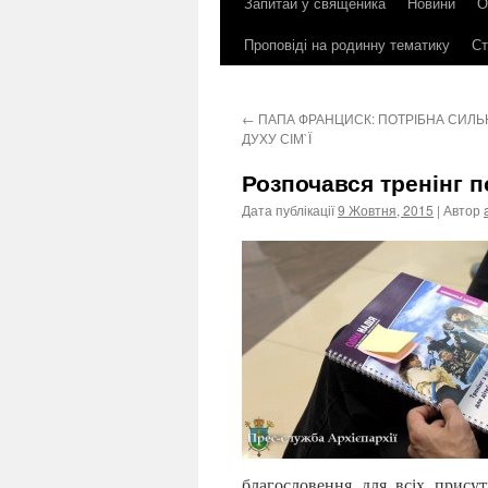
Запитай у священика
Новини
О
до
Проповіді на родинну тематику
Ст
контенту
←
ПАПА ФРАНЦИСК: ПОТРІБНА СИЛЬН
ДУХУ СІМ`Ї
Розпочався тренінг 
Дата публікації
9 Жовтня, 2015
| Автор
благословення для всіх присут