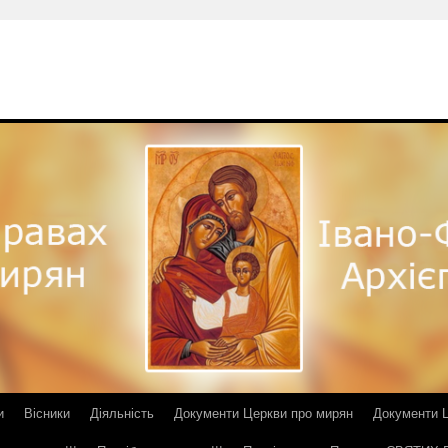
и
Вісники
Діяльність
Документи Церкви про мирян
Документи Ц