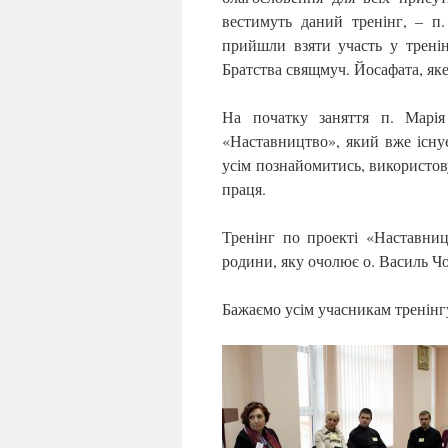
вестимуть даний тренінг, – п
прийшли взяти участь у тренін
Братства свящмуч. Йосафата, яке
На початку заняття п. Марія
«Наставництво», який вже існує
усім познайомитись, використов
праця.
Тренінг по проекті «Наставницт
родини, яку очолює о. Василь Ч
Бажаємо усім учасникам тренінгу