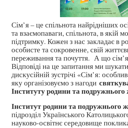
Сім’я – це спільнота найрідніших ос
та взаємопаваги, спільнота, в якій м
підтримку. Кожен з нас закладає в р
особисте та сокровенне, свій життєв
переживання та почуття. А що сім’я
Відповіді на це запитання ми шукат
дискусійній зустрічі «Сім’я: особлив
святкув
яку організовуємо з нагоди
Інституту родини та подружнього 
Інститут родини та подружнього 
підрозділ Українського Католицьког
науково-освітнє середовище поклик