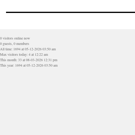
0 visitors online now
0 guests, 0 members
All time: 1694 at 05-12-2026 03:50 am
Max visitors today: 4 at 12:22 am
This month: 33 at 08-03-2026 12:31 pm
This year: 1694 at 05-12-2026 03:50 am