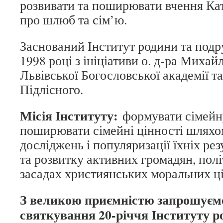
розвивати та поширювати вчення Ка
про шлюб та сім’ю.
Заснований Інститут родини та подр
1998 році з ініціативи о. д-ра Миха
Львівської Богословської академії т
Підлісного.
Місія Інституту:
формувати сімейну
поширювати сімейні цінності шляхо
досліджень і популяризації їхніх ре
та розвитку активних громадян, політ
засадах християнських моральних ц
З великою приємністю запрошуємо
святкування 20-річчя Інституту р