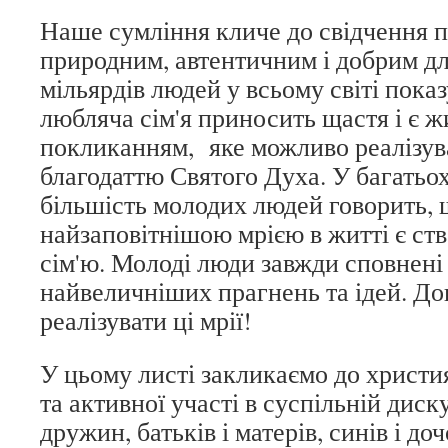
Наше сумління кличе до свідчення пр
природним, автентичним і добрим д
мільярдів людей у ​​всьому світі пока
любляча сім'я приносить щастя і є 
покликанням, яке можливо реалізув
благодаттю Святого Духа. У багатьо
більшість молодих людей говорить, 
найзаповітнішою мрією в житті є ст
сім'ю. Молоді люди завжди сповнені
найвеличніших прагнень та ідей. Д
реалізувати ці мрії!
У цьому листі закликаємо до христи
та активної участі в суспільній дискус
дружин, батьків і матерів, синів і до