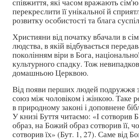
співжиття, які часом вражають сім'ю,
перекреслити її унікальної й сприятл
розвитку особистості та блага суспіл
Християни від початку вбачали в сім
людства, в якій відбувається переда
поколінням віри в Бога, національної
культурного спадку. Тож невипадков
домашньою Церквою.
Від появи перших людей подружжя 
союз між чоловіком і жінкою. Таке р
в природному законі і доповнене бі
У книзі Буття читаємо: «І сотворив 
образ, на Божий образ сотворив її, ч
сотворив їх» (Бут. 1, 27). Саме від 