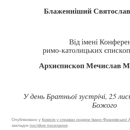
Блаженніший Святослав
Від імені Конферен
римо-католицьких єпископі
Архиєпископ Мечислав 
У день Братньої зустрічі, 25 ли
Божого
Опубліковано у
Комісія у справах родини Івано-Франківської 
закладок
постійне посилання
.