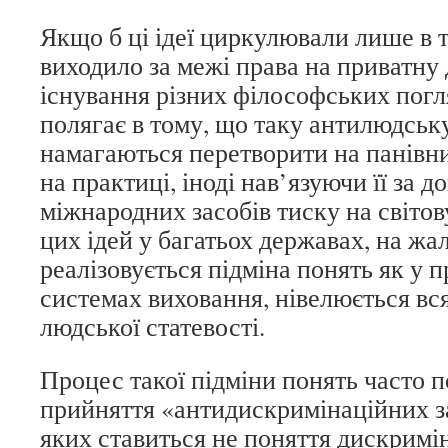
Якщо б ці ідеї циркулювали лише в те
виходило за межі права на приватну
існування різних філософських погл
полягає в тому, що таку антилюдськ
намагаються перетворити на панівний
на практиці, іноді нав’язуючи її за 
міжнародних засобів тиску на світов
цих ідей у багатьох державах, на жа
реалізовується підміна понять як у пр
системах виховання, нівелюється вс
людської статевості.
Процес такої підміни понять часто п
прийняття «антидискримінаційних за
яких ставиться не поняття дискримінац