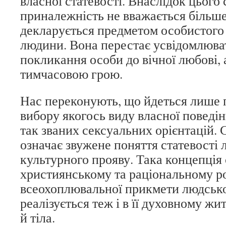
власної статевості. Внаслідок цього 
приналежність не вважається більш
декларується предметом особистого
людини. Вона перестає усвідомлюва
покликання особи до вічної любові, 
тимчасовою грою.
Нас переконують, що йдеться лише 
вибору якогось виду власної поведін
так званих сексуальних орієнтацій. 
означає звужене поняття статевості л
культурного прояву. Така концепція
християнському та раціональному ро
всеохоплювальної прикмети людсько
реалізується теж і в її духовному жит
й тіла.