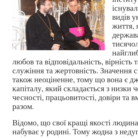
існувал
видів у
життя, 
держав
тисячол
найгли
любов та відповідальність, вірність т
служіння та жертовність. Значення с
також неоціненне, тому що вона є д
капіталу, який складається з низки 
чесності, працьовитості, довіри та 
разом.
Відомо, що свої кращі якості людин
набуває у родині. Тому жодна з неду