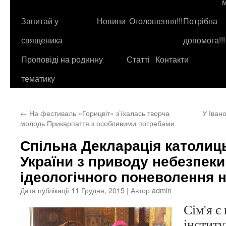
до
контенту
Запитай у
Новини
Оголошення!!!
Потрібна
священика
допомога!!!
Проповіді на родинну
Статті
Контакти
тематику
←
На фестиваль «Горицвіт» з’їхалась творча
У Іван
молодь Прикарпаття з особливими потребами
Спільна Декларація католиц
України з приводу небезпеки
ідеологічного поневолення 
Дата публікації
11 Грудня, 2015
| Автор
admin
Сім'я 
інститу