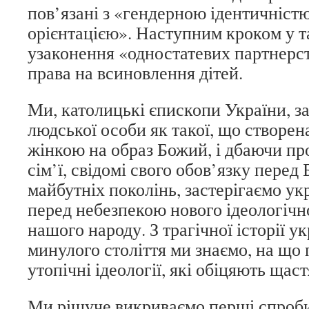
пов’язані з «гендерною ідентичніст
орієнтацією». Наступним кроком у т
узаконення «одностатевих партнерст
права на всиновлення дітей.
Ми, католицькі єпископи України, з
людської особи як такої, що створен
жінкою на образ Божий, і дбаючи про 
сім’ї, свідомі свого обов’язку перед
майбутніх поколінь, застерігаємо ук
перед небезпекою нового ідеологіч
нашого народу. З трагічної історії у
минулого століття ми знаємо, на що
утопічні ідеології, які обіцяють щас
Ми рішуче викриваємо перші спроб