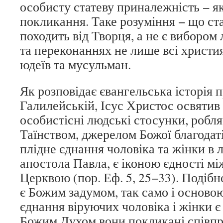
особисту статеву приналежність − як
покликання. Таке розуміння − що ст
походить від Творця, а не є вибором 
та переконаннях не лише всі християн
юдеїв та мусульман.
Як розповідає євангельська історія п
Галилейській, Ісус Христос освятив
особистісні людські стосунки, робл
Таїнством, джерелом Божої благодаті
плідне єднання чоловіка та жінки в 
апостола Павла, є іконою єдності м
Церквою (пор. Еф. 5, 25−33). Подібн
є Божим задумом, так само і основ
єднання віруючих чоловіка і жінки є 
Божим Духом вони покликані співп