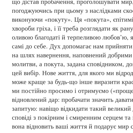
що дістав пробачення, проголошувати мир
погоджуючись при цьому з наслідками ско
виконуючи «покуту». Ця «покута», єпітимі
хвороби гріха, і її треба розглядати як рану
оливою благодаті й терпеливою любов’ю, 
самі до себе. Дух допомагає нам прийнят
на шлях навернення, наповнений добрими 
молитви, а покута, задана сповідником, д
цей вибір. Нове життя, для якого ми відро
може краще за будь-що інше виразити крас
ми постійно просимо і отримуємо («проще
відновлений дар: пробачати значить давати
запитую: навіщо відкидати такий великий 
сповіді з покірним і смиренним серцем та п
вона відновить ваші життя й подарує мир с