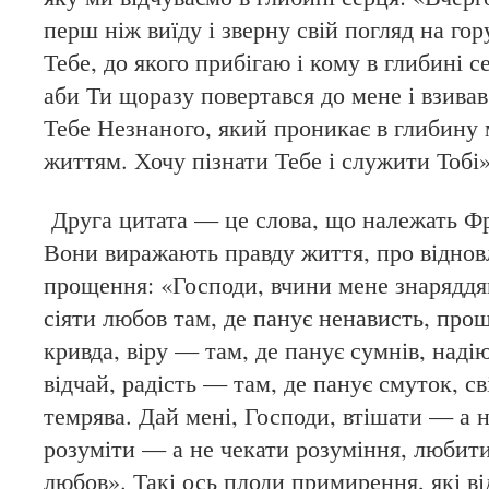
перш ніж виїду і зверну свій погляд на гор
Тебе, до якого прибігаю і кому в глибині с
аби Ти щоразу повертався до мене і взивав
Тебе Незнаного, який проникає в глибину м
життям. Хочу пізнати Тебе і служити Тобі»
Друга цитата — це слова, що належать Ф
Вони виражають правду життя, про відновл
прощення: «Господи, вчини мене знаряддя
сіяти любов там, де панує ненависть, про
кривда, віру — там, де панує сумнів, наді
відчай, радість — там, де панує смуток, с
темрява. Дай мені, Господи, втішати — а 
розуміти — а не чекати розуміння, любити
любов». Такі ось плоди примирення, які ві