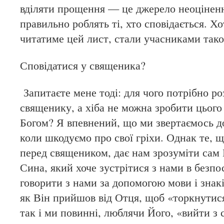
вділяти прощення — це джерело неоціненн
правильно роблять ті, хто сповідається. Хот
читатиме цей лист, стали учасниками тако
Сповідатися у священика?
Запитаєте мене тоді: для чого потрібно ро
священику, а хіба не можна зробити цього
Богом? Я впевнений, що ми звертаємось до
коли шкодуємо про свої гріхи. Однак те, 
перед священиком, дає нам зрозуміти сам 
Сина, який хоче зустрітися з нами в безпо
говорити з нами за допомогою мови і знак
як Він прийшов від Отця, щоб «торкнутися
так і ми повинні, люблячи Його, «вийти з с