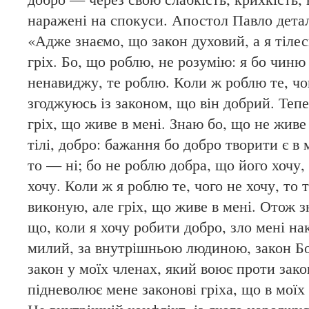
наражені на спокуси. Апостол Павло детал
«Адже знаємо, що закон духовий, а я тіле
гріх. Бо, що роблю, не розумію: я бо чиню
ненавиджу, те роблю. Коли ж роблю те, чог
згоджуюсь із законом, що він добрий. Тепе
гріх, що живе в мені. Знаю бо, що не живе 
тілі, добро: бажання бо добро творити є в 
то — ні; бо не роблю добра, що його хочу,
хочу. Коли ж я роблю те, чого не хочу, то т
виконую, але гріх, що живе в мені. Отож з
що, коли я хочу робити добро, зло мені на
милий, за внутрішньою людиною, закон Бо
закон у моїх членах, який воює проти зако
підневолює мене законові гріха, що в моїх