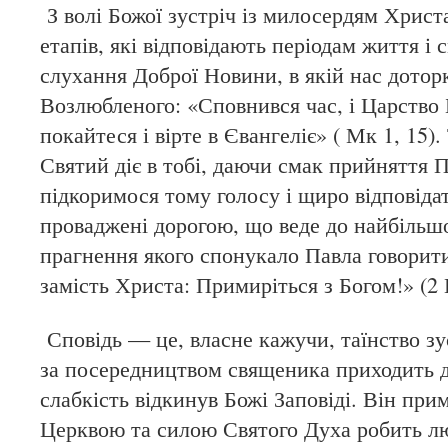
З волі Божої зустріч із милосердям Христа
етапів, які відповідають періодам життя і
слухання Доброї Новини, в якій нас дотор
Возлюбленого: «Сповнився час, і Царство 
покайтеся і вірте в Євангеліє» ( Мк 1, 15).
Святий діє в тобі, даючи смак прийняття П
підкоримося тому голосу і щиро відповід
проваджені дорогою, що веде до найбільшо
прагнення якого спонукало Павла говорит
замість Христа: Примиріться з Богом!» (2 
Сповідь — це, власне кажучи, таїнство зу
за посередництвом священика приходить до
слабкість відкинув Божі Заповіді. Він при
Церквою та силою Святого Духа робить л