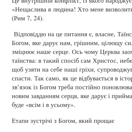
Це внутрішній конфлікт, із якого народжує
«Нещаслива я людина! Хто мене визволить в
(Рим 7, 24).
Відповіддю на це питання є, власне, Таїн
Богом, яке дарує нам, грішним, цілющу сил
зміцнює наше серце. Ось чому Церква заох
таїнства: в такий спосіб сам Христос, неб
щоб узяти на себе наші гріхи, супроводжув
спасти. Так само, як це відбувається в істо
зв’язок із Богом треба постійно поновлюва
новим завданням серця, яке дарує і прийм
буде «всім і в усьому».
Етапи зустрічі з Богом, який прощає