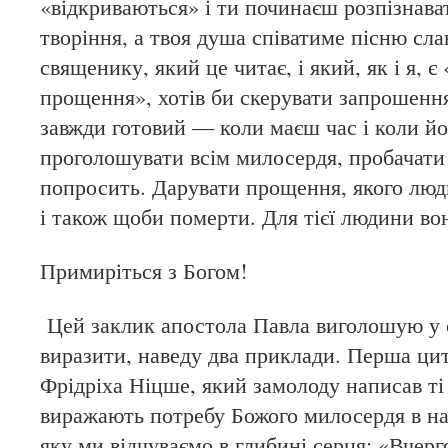
«відкриваються» і ти починаєш розпізнава
творіння, а твоя душа співатиме пісню сла
священику, який це читає, і який, як і я, 
прощення», хотів би скерувати запрошення
завжди готовий — коли маєш час і коли й
проголошувати всім милосердя, пробачати 
попросить. Дарувати прощення, якого люд
і також щоби померти. Для тієї людини в
Примиріться з Богом!
Цей заклик апостола Павла виголошую у 
виразити, наведу два приклади. Перша цита
Фрідріха Ніцше, який замолоду написав ті 
виражають потребу Божого милосердя в на
яку ми відчуваємо в глибині серця: «Вчер