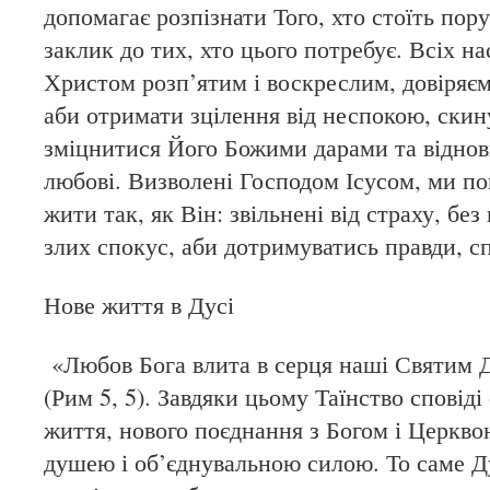
допомагає розпізнати Того, хто стоїть пору
заклик до тих, хто цього потребує. Всіх на
Христом розп’ятим і воскреслим, довіря
аби отримати зцілення від неспокою, скин
зміцнитися Його Божими дарами та відно
любові. Визволені Господом Ісусом, ми по
жити так, як Він: звільнені від страху, без
злих спокус, аби дотримуватись правди, с
Нове життя в Дусі
«Любов Бога влита в серця наші Святим 
(Рим 5, 5). Завдяки цьому Таїнство сповід
життя, нового поєднання з Богом і Церкво
душею і об’єднувальною силою. То саме Д