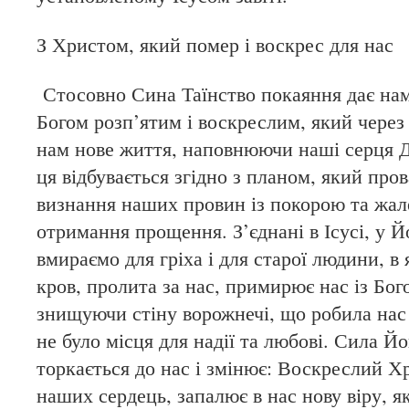
З Христом, який помер і воскрес для нас
Стосовно Сина Таїнство покаяння дає нам 
Богом розп’ятим і воскреслим, який через
нам нове життя, наповнюючи наші серця Д
ця відбувається згідно з планом, який про
визнання наших провин із покорою та жале
отримання прощення. З’єднані в Ісусі, у Йо
вмираємо для гріха і для старої людини, в 
кров, пролита за нас, примирює нас із Бог
знищуючи стіну ворожнечі, що робила нас 
не було місця для надії та любові. Сила Й
торкається до нас і змінює: Воскреслий Х
наших сердець, запалює в нас нову віру, як