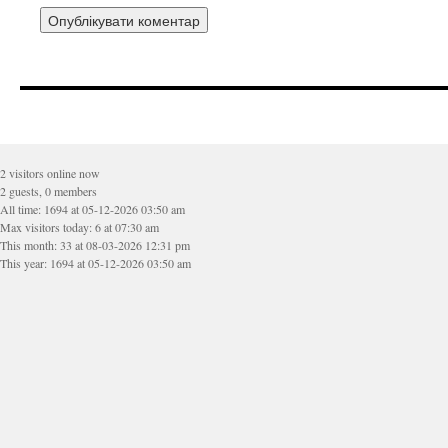
2 visitors online now
2 guests, 0 members
All time: 1694 at 05-12-2026 03:50 am
Max visitors today: 6 at 07:30 am
This month: 33 at 08-03-2026 12:31 pm
This year: 1694 at 05-12-2026 03:50 am