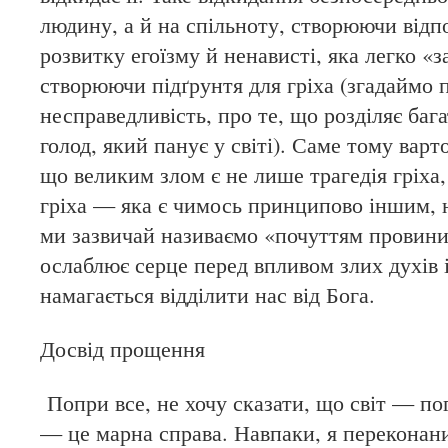
людину, а й на спільноту, створюючи відп
розвитку егоїзму й ненависті, яка легко «
створюючи підґрунтя для гріха (згадаймо 
несправедливість, про те, що розділяє багат
голод, який панує у світі). Саме тому варт
що великим злом є не лише трагедія гріха, 
гріха — яка є чимось принципово іншим, н
ми зазвичай називаємо «почуттям провини
ослаблює серце перед впливом злих духів і
намагається відділити нас від Бога.
Досвід прощення
Попри все, не хочу сказати, що світ — по
— це марна справа. Навпаки, я переконани