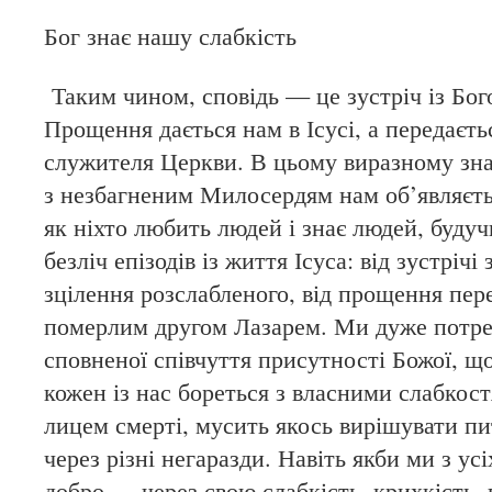
Бог знає нашу слабкість
Таким чином, сповідь — це зустріч із Бо
Прощення дається нам в Ісусі, а передаєт
служителя Церкви. В цьому виразному знако
з незбагненим Милосердям нам об’являєть
як ніхто любить людей і знає людей, будуч
безліч епізодів із життя Ісуса: від зустріч
зцілення розслабленого, від прощення пере
померлим другом Лазарем. Ми дуже потребу
сповненої співчуття присутності Божої, щ
кожен із нас бореться з власними слабкос
лицем смерті, мусить якось вирішувати п
через різні негаразди. Навіть якби ми з ус
добро — через свою слабкість, крихкість, 