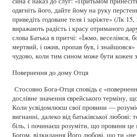
сина є наказ до слуг: «Притьмом принесіт
одягніть його, дайте йому на руку перстень
приведіть годоване теля і заріжте» (Лк 15
виражають радість і красу отриманого дару
слова Батька в притчі: «Їжмо, веселімся, б
мертвий, і ожив, пропав був, і знайшовся» 
чудово, коли тим сином може бути кожен 
Повернення до дому Отця
Стосовно Бога-Отця сповідь є «поверненн
дослівне значення єврейського терміну, щ
Коли усвідомлюєш свої провини — розумі
вигнанні, далеко від батьківської любові: 
біль, і починаєш розуміти, що провини це
Богом, відкидання Його любові, що ти «н