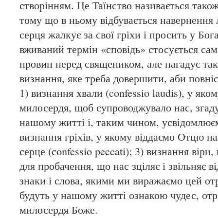
створінням. Це Таїнство називається тако
тому що в ньому відбувається навернення 
серця жалкує за свої гріхи і просить у Бо
вживаний термін «сповідь» стосується сам
провин перед священиком, але нагадує та
визнання, яке треба довершити, аби повні
1) визнання хвали (confessio laudis), у як
милосердя, щоб супроводжувало нас, згаду
нашому житті і, таким чином, усвідомлюєм
визнання гріхів, у якому віддаємо Отцю н
серце (сonfessio peccati); 3) визнання віри
для пробачення, що нас зціляє і звільняє в
знаки і слова, якими ми виражаємо цей о
будуть у нашому житті ознакою чудес, от
милосердя Боже.