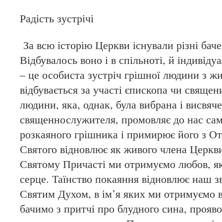
Радість зустрічі
За всю історію Церкви існували різні бач
Відбувалось воно і в спільноті, й індивіду
– це особиста зустріч грішної людини з ж
відбувається за участі єпископа чи священ
людини, яка, однак, була вибрана і висвяч
священнослужителя, промовляє до нас са
розкаяного грішника і примирює його з О
Святого відновлює як живого члена Церкви
Святому Причасті ми отримуємо любов, я
серце. Таїнство покаяння відновлює наш з
Святим Духом, в ім’я яких ми отримуємо в
бачимо з притчі про блудного сина, прояв