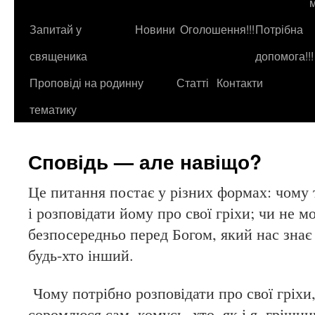
до
контенту
Запитай у
Новини
Оголошення!!!
Потрібна
священика
допомога!!!
Проповіді на родинну
Статті
Контакти
тематику
Сповідь — але навіщо?
Це питання постає у різних формах: чому
і розповідати йому про свої гріхи; чи не 
безпосередньо перед Богом, який нас знає 
будь-хто інший.
Чому потрібно розповідати про свої гріхи,
соромлюся сам, комусь, хто, як і я, грішни