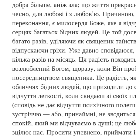
добра більше, аніж зла; що життя прекрас
чесно, для любові і з любов’ю. Причиною,
переконання, є милосердя Боже, яке я відчу
серцях багатьох бідних людей. Це той досв
багато разів, уділяючи як священик таїнст
відпускаючи гріхи. Уже давно сповідаюся,
кілька разів на місяць. Ця радість походить
возлюблений Богом, щоразу, коли Він проб
посередництвом священика. Це радість, як
обличчях бідних людей, що приходили до с
відчуття легкості, коли скидаєш зі своїх п
(сповідь не дає відчуття психічного полег
зустріччю — або, принаймні, не зводиться 
спокій, який ми відчуваємо в душі; це любо
зцілює нас. Просити упевнено, приймати і