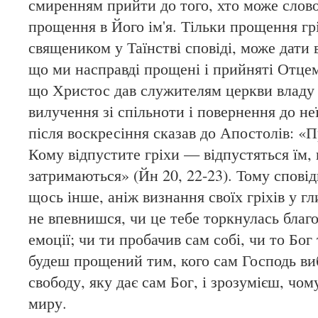
смиренням прийти до того, хто може слов
прощення в Його ім'я. Тільки прощення грі
священиком у Таїнстві сповіді, може дати
що ми насправді прощені і прийняті Отцем
що Христос дав служителям церкви владу в
вилучення зі спільноти і повернення до неї
після воскресіння сказав до Апостолів: «
Кому відпустите гріхи — відпустяться їм,
затримаються» (Йн 20, 22-23). Тому спові
щось інше, аніж визнання своїх гріхів у г
не впевнишся, чи це тебе торкнулась благо
емоції; чи ти пробачив сам собі, чи то Бог
будеш прощений тим, кого сам Господь ви
свободу, яку дає сам Бог, і зрозумієш, чо
миру.