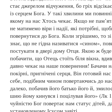
стає джерелом відчуження, бо гріх відсікає
із серцем Бога. У такі хвилини ми повинні 
якому на нас Хтось чекає. Якщо не пам’я
не матимемо віри і надії, які потрібні, щ
повернутися до Бога. Коли згрішимо, то з
знає, що не гідна називатися «сином», по
постукати в двері дому Отця. Якою ж буд
побачити, що Отець стоїть біля вікна, вдив
давно чекає на наше повернення! Бачачи н
покірні, пригнічені серця, Він готовий на
себе, подібним чином повертаючись до нас:
далеко, побачив його батько його й, змило
шию йому кинувся і поцілував його» (Лк 1
чуйністю Бог повертає нам статус дітей, д
установленому Ісусом завіті.