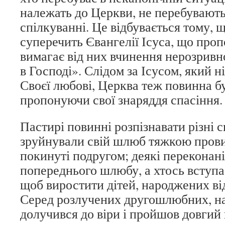
належать до Церкви, не перебувають
спілкуванні. Це відбувається тому, 
суперечить Євангелії Ісуса, що проп
вимагає від них вчинення нерозривн
в Господі». Слідом за Ісусом, який н
Своєї любові, Церква теж повинна бу
пропонуючи свої знаряддя спасіння.
Пастирі повинні розпізнавати різні с
зруйнували свій шлюб тяжкою прови
покинуті подругом; деякі переконан
попереднього шлюбу, а хтось вступа
щоб виростити дітей, народжених ві
Серед розлучених другошлюбних, наре
долучився до віри і пройшов довгий