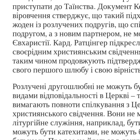
приступати до Таїнства. Документ К
віровчення стверджує, що такий під
жоден із розлучених подругів, що сп
подругом, а з новим партнером, не 
Євхаристії. Кард. Ратцінгер підкресл
своєрідним християнським свідчення
таким чином продовжують підтвердж
свого першого шлюбу і свою вірність
Розлучені другошлюбні не можуть б
видами відповідальності в Церкві – 
вимагають повноти спілкування з Ц
християнського свідчення. Вони не 
літургійне служіння, наприклад, бут
можуть бути катехитами, не можуть