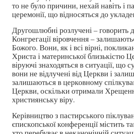
то не було причини, нехай навіть і п
церемонії, що відносяться до уклад
Другошлюбні розлучені – говорить д
Конгрегації віровчення – залишают
Божого. Вони, як і всі вірні, поклик
Христа і материнської близькістю Це
віруючі знаходяться в ситуації, що 
вони не відлучені від Церкви і залиш
залишаються в церковному спілкува
Церкви, оскільки отримали Хрещенн
християнську віру.
Керівництво з пастирського піклуванн
єпископської конференції містить та
хто перебуває в неканонічній ситуації