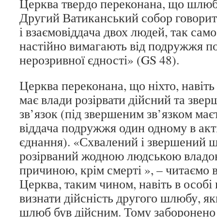
Церква твердо переконана, що шлюб
Другий Ватиканський собор говорит
і взаємовіддача двох людей, так само 
настійно вимагають від подружжя пов
нерозривної єдності» (GS 48).
Церква переконана, що ніхто, навіт
має влади розірвати дійсний та зв
зв’язок (під звершеним зв’язком маєт
віддача подружжя один одному в акт
єднання). «Схвалений і звершений 
розірваний жодною людською владо
причиною, крім смерті », – читаємо в
Церква, таким чином, навіть в особі
визнати дійсність другого шлюбу, я
шлюб був дійсним. Тому заборонено 