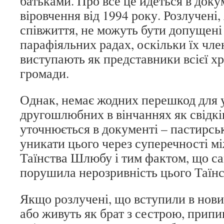
батьками. Про все це йдеться в доку
віровчення від 1994 року. Розлучені,
співжиття, не можуть бути допущені 
парафіяльних радах, оскільки їх член
виступають як представники всієї х
громади.
Однак, немає жодних перешкод для 
другошлюбних в вінчаннях як свідків
уточнюється в документі – пастирсь
уникати цього через суперечності м
Таїнства Шлюбу і тим фактом, що с
порушила нерозривність цього Таїнс
Якщо розлучені, що вступили в нов
або живуть як брат з сестрою, прип