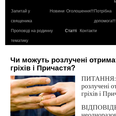
до
контенту
Запитай у
Новини
Оголошення!!!
Потрібна
священика
допомога!!!
Проповіді на родинну
Статті
Контакти
тематику
Чи можуть розлучені отрима
гріхів і Причастя?
ПИТАННЯ: 
розлучені 
гріхів і При
ВІДПОВІДЬ
неодноразов