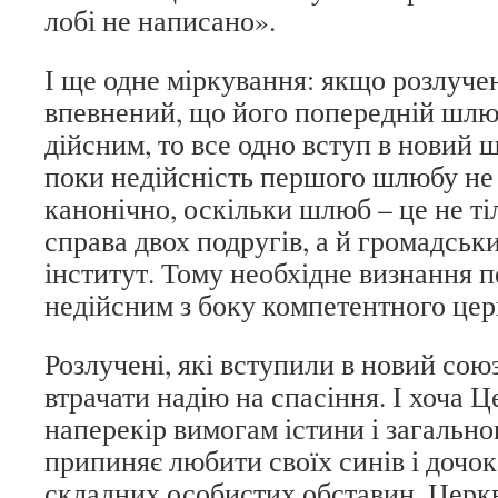
лобі не написано».
І ще одне міркування: якщо розлуч
впевнений, що його попередній шлю
дійсним, то все одно вступ в новий
поки недійсність першого шлюбу не
канонічно, оскільки шлюб – це не т
справа двох подругів, а й громадськ
інститут. Тому необхідне визнання
недійсним з боку компетентного цер
Розлучені, які вступили в новий союз
втрачати надію на спасіння. І хоча 
наперекір вимогам істини і загальног
припиняє любити своїх синів і дочок
складних особистих обставин. Церкв