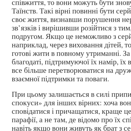
співжиття, то вони можуть бути зно
Таїнств. Такі вірні повинні бути сер
своє життя, визнавши порушення н
зв’язків і вирішивши розійтися з тим,
подругом. Якщо це неможливо з серй
наприклад, через виховання дітей, т
готові жити в повному утриманні. З
благодаті, підтримуючої їх намір, їх
все більше перетворюватися на друж
взаємної підтримки та поваги.
При цьому залишається в силі прип
спокуси» для інших вірних: хоча во
сповідатися і причащатися, краще це
парафії, а не там, де відомо про їх с
навіть якщо вони живуть як брат з с