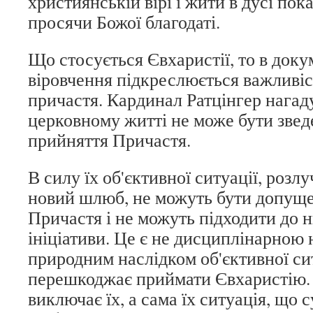
християнській вірі і жити в дусі пок
просячи Божої благодаті.
Що стосується Євхаристії, то в доку
віровчення підкреслюється важливіс
причастя. Кардинал Ратцінгер нагаду
церковному житті не може бути звед
прийняття Причастя.
В силу їх об'єктивної ситуації, розлу
новий шлюб, не можуть бути допуще
Причастя і не можуть підходити до н
ініціативи. Це є не дисциплінарною
природним наслідком об'єктивної сит
перешкоджає приймати Євхаристію.
виключає їх, а сама їх ситуація, що 