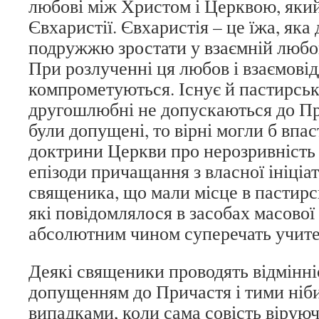
любові між Христом і Церквою, яки
Євхаристії. Євхаристія – це їжа, яка
подружжю зростати у взаємній любові
При розлученні ця любов і взаємові
компрометуються. Існує й пастирськ
другошлюбні не допускаються до Пр
були допущені, то вірні могли б впа
доктрини Церкви про нерозривність
епізоди причащання з власної ініціа
священика, що мали місце в пастирс
які повідомлялося в засобах масової
абсолютним чином суперечать учите
Деякі священики проводять відмінні
допущенням до Причастя і тими ні
випадками, коли сама совість віруюч