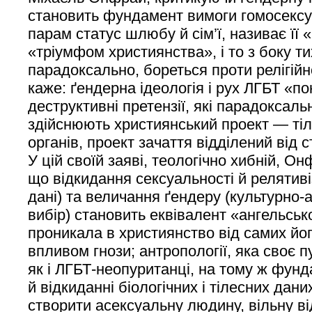
становить фундамент вимоги гомосексуа
парам статус шлюбу й сім’ї, називає її
«тріумфом християнства», і то з боку тих
парадоксально, бореться проти релігій
каже: ґендерна ідеологія і рух ЛГБТ «п
деструктивні претензії, які парадоксал
здійснюють християнський проект — тіл
органів, проект зачаття відділений від с
У цій своїй заяві, теологічно хибній, О
що відкидання сексуальності й релятивіза
дані) та величання ґендеру (культурно-а
вибір) становить еквівалент «ангельсько
проникала в християнство від самих йог
впливом гнози; антропології, яка своє 
як і ЛГБТ-неопуританці, на тому ж фунд
й відкиданні біологічних і тілесних дани
створити асексуальну людину, вільну ві