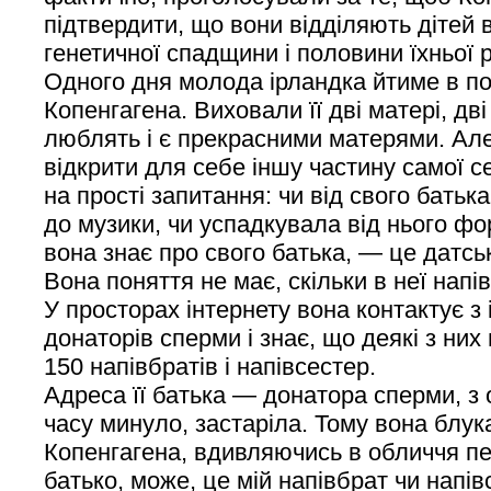
підтвердити, що вони відділяють дітей в
генетичної спадщини і половини їхньої 
Одного дня молода ірландка йтиме в п
Копенгагена. Виховали її дві матері, дві 
люблять і є прекрасними матерями. Але
відкрити для себе іншу частину самої с
на прості запитання: чи від свого бать
до музики, чи успадкувала від нього фо
вона знає про свого батька, — це датсь
Вона поняття не має, скільки в неї напів
У просторах інтернету вона контактує 
донаторів сперми і знає, що деякі з ни
150 напівбратів і напівсестер.
Адреса її батька — донатора сперми, з о
часу минуло, застаріла. Тому вона блу
Копенгагена, вдивляючись в обличчя пе
батько, може, це мій напівбрат чи напі