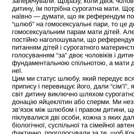
заперечували. Щоразу, коли двоє чолов
дитину, їм потрібна сурогатна мати. Що
наївно — думати, що як референдум п
“шлюб” на гомосексуальні пари, то це 
гомосексуальним парам мати дітей. Але 
постійно наголошували, що референдум 
питанням дітей і сурогатного материнст
голосуванням “за” двоє чоловіків і дит
фундаментальною спільнотою, а мати 
неї.
Цим ми статус шлюбу, який передує вс
припису і перевищує його, дали “сім’ї”,
світ дитину виключно шляхом сурогатн
донацію яйцеклітин або сперми. Ми не
зв’язок між шлюбом і правом дитини, щ
піклувалися дві особи, кожна з яких дал
біологічної, суспільної та сімейної автен
фактично, проголосували за те, щоб Ко