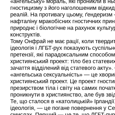
«ангельську» мораль, які проникли в нь
гностицизму з його наголошеним відкид
реалій. На противагу цьому, ґендеризм
нафталіну мракобісних гностичних принц
природнє і біологічне на рахунок культ
конструктів.
Тому Онфрай не має рації, коли тверди
ідеологія і ЛГБТ-рух показують суспільн
претензії, які парадоксальним способо
християнський проект: тіло без статевих
зачаття відділений від статевого акту»
«ангельська сексуальність» — це хворий
християнський проект. Це проект гностиц
презирством тіла і світу на самих поча
проникнути в християнство, але був зві
Те, що сталося в «католицькій» Ірландії,
ідеологія, — це погане повернення у С
смислах. Перший — це те, що ЛГБТ-пур