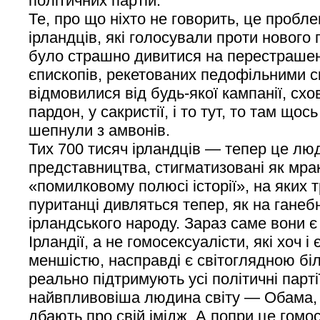
політичних партій.
Те, про що ніхто не говорить, це пробл
ірландців, які голосували проти нового 
було страшно дивитися на перестрашен
єпископів, рекетованих педофільними с
відмовилися від будь-якої кампанії, схо
пардон, у сакристії, і то тут, то там що
шепнули з амвонів.
Тих 700 тисяч ірландців — тепер це лю
представництва, стигматизовані як мра
«помилковому полюсі історії», на яких т
пуританці дивляться тепер, як на ганеб
ірландського народу. Зараз саме вони 
Ірландії, а не гомосексуалісти, які хоч і
меншістю, насправді є світоглядною бі
реально підтримують усі політичні партії
найвпливовіша людина світу — Обама, в
дбають про свій імідж. А попри це гомос