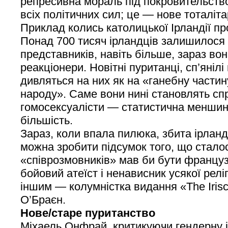
репресивна мораль під покровительство
всіх політичних сил; це — нове тоталіт
Приклад колись католицької Ірландії пр
Понад 700 тисяч ірландців залишилося 
представників, навіть більше, зараз во
реакціонери. Новітні пуританці, сп’янілі
дивляться на них як на «ганебну частин
народу». Саме вони нині становлять с
гомосексуалісти — статистична меншина
більшість.
Зараз, коли впала пилюка, збита ірла
можна зробити підсумок того, що стало
«співрозмовників» мав би бути францу
бойовий атеїст і ненависник усякої релі
іншим — колумністка видання «The Iris
О’Браєн.
Нове/старе пуританство
Міхаель Онфрай, критикуючи гендерну і