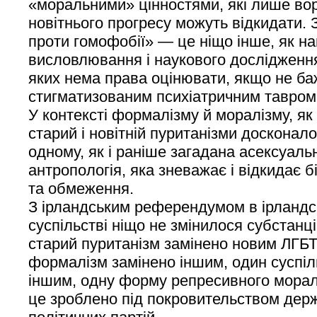
«моральними» цінностями, які лише вор
новітнього прогресу можуть відкидати. 
проти гомофобії» — це ніщо інше, як н
висловлювання і наукового дослідження
яких нема права оцінювати, якщо не б
стигматизованим психіатричним тавро
У контексті формалізму й моралізму, як
старий і новітній пуританізми досконал
одному, як і раніше загадана асексуаль
антропологія, яка зневажає і відкидає бі
та обмеження.
З ірландським референдумом в ірландс
суспільстві ніщо не змінилося субстанц
старий пуританізм замінено новим ЛГБТ
формалізм замінено іншим, один суспі
іншим, одну форму репресивного морал
це зроблено під покровительством держ