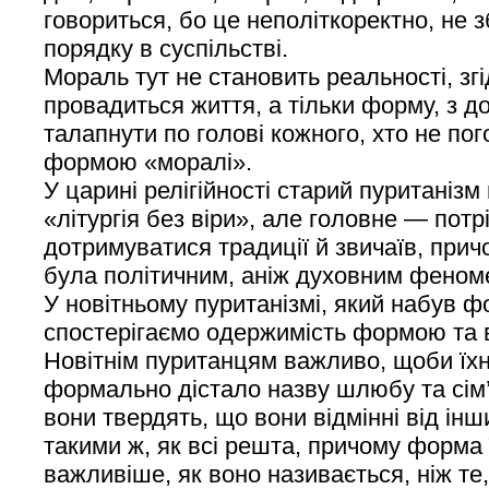
говориться, бо це неполіткоректно, не з
порядку в суспільстві.
Мораль тут не становить реальності, зг
провадиться життя, а тільки форму, з 
талапнути по голові кожного, хто не по
формою «моралі».
У царині релігійності старий пуританізм
«літургія без віри», але головне — потр
дотримуватися традиції й звичаїв, прич
була політичним, аніж духовним феном
У новітньому пуританізмі, який набув ф
спостерігаємо одержимість формою та в
Новітнім пуританцям важливо, щоби їхн
формально дістало назву шлюбу та сім’ї
вони твердять, що вони відмінні від ін
такими ж, як всі решта, причому форма 
важливіше, як воно називається, ніж те,