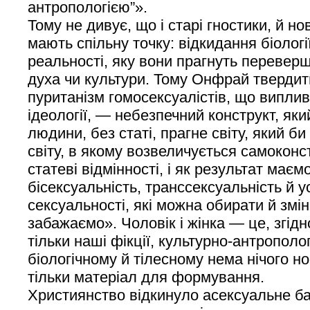
антропологією”».
Тому не дивує, що і старі гностики, й но
мають спільну точку: відкидання біологі
реальності, яку вони прагнуть перевер
духа чи культури. Тому Онфрай твердит
пуританізм гомосексуалістів, що виплив
ідеології, — небезпечний конструкт, яки
людини, без статі, прагне світу, який б
світу, в якому возвеличується самоконс
статеві відмінності, і як результат маєм
бісексуальність, транссексуальність й у
сексуальності, які можна обирати й змін
забажаємо». Чоловік і жінка — це, згід
тільки наші фікції, культурно-антропологі
біологічному й тілесному нема нічого н
тільки матеріал для формування.
Християнство відкинуло асексуальне б