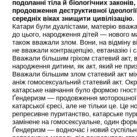
подоланні тіла й біологічних законів,
продовження деструктивної ідеології
середніх віках знищити цивілізацію.
Катари були дуалістами, матерію вважал
до цього, народження дітей — нового м
також вважали злом. Вони, на відміну в
не вважали контрацепцію, евтаназію і с
Вважали більшим гріхом статевий акт, 
народження дитини, як акт, який не при
Вважали більшим злом статевий акт між
аніж гомосексуальний статевий акт. Окр
катарське навчання було формою гност
Ґендеризм — продовження моторошної 
катарської єресі, але не тільки це. Це 
репресивне пуританство, катарське пу
замінене на гомосексуальне, один форм
Ґендеризм — водночас і новий суспільн