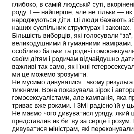
глибоко, в самій людській суті, вкоріне
роду. І — найперше, але не тільки — як 
народжуються діти. Ці люди бажають зб
наших суспільних структурах і законах.
Більшість виборців, які голосували “за”,
великодушними й гуманними намірами. 
особливо батьки та родичі гомосексуал
своїм дітям і родичам відчайдушно дати
важливі так само, як і їхні гетеросексуал
ми це можемо зрозуміти.
Не мусимо дивуватися такому результат
тижнями. Вона показувала зірок і авторит
гомосексуалістами, але кампанія, яка 
триває вже роками. І ЗМІ радісно їй у 
Не маємо чого дивуватися уряду, який
представляв як битву за серце і розум.
дивуватися міністрам, які переконували