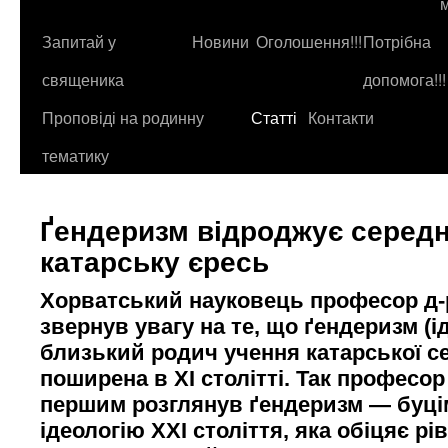
до
контенту
Запитай у
Новини
Оголошення!!!
Потрібна
священика
допомога!!!
Проповіді на родинну
Статті
Контакти
тематику
Ґендеризм відроджує серед
катарську єресь
Хорватський науковець професор д-р
звернув увагу на те, що ґендеризм (ід
близький родич учення катарської се
поширена в ХІ столітті. Так професор
першим розглянув ґендеризм — буці
ідеологію ХХІ століття, яка обіцяє рів