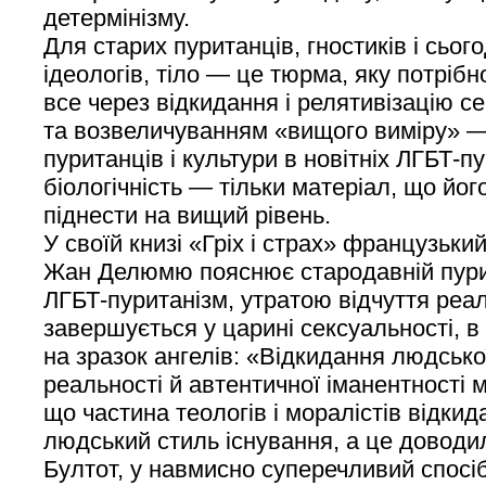
детермінізму.
Для старих пуританців, гностиків і сьог
ідеологів, тіло — це тюрма, яку потріб
все через відкидання і релятивізацію се
та возвеличуванням «вищого виміру» — 
пуританців і культури в новітніх ЛГБТ-п
біологічність — тільки матеріал, що йог
піднести на вищий рівень.
У своїй книзі «Гріх і страх» французький
Жан Делюмю пояснює стародавній пурит
ЛГБТ-пуританізм, утратою відчуття реал
завершується у царині сексуальності, в
на зразок ангелів: «Відкидання людсько
реальності й автентичної іманентності 
що частина теологів і моралістів відки
людський стиль існування, а це доводи
Бултот, у навмисно суперечливий спосі