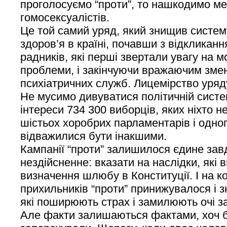
проголосуємо “проти”, то нашкодимо м
гомосексуалістів.
Це той самий уряд, який знищив систем
здоров’я в країні, почавши з відкликанн
радників, які перші звертали увагу на 
проблеми, і закінчуючи вражаючим зме
психіатричних служб. Лицемірство уряд
Не мусимо дивуватися політичній систе
інтереси 734 300 виборців, яких ніхто н
шістьох хоробрих парламентарів і одног
відважилися бути інакшими.
Кампанії “проти” залишилося єдине за
нездійсненне: вказати на наслідки, які 
визначення шлюбу в Конституції. І на к
прихильників “проти” принижувалося і 
які поширюють страх і замилюють очі за
Але факти залишаються фактами, хоч би