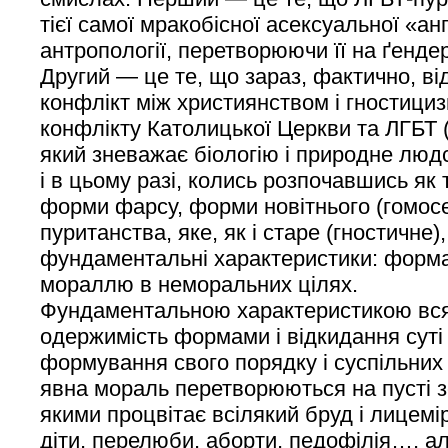
тієї самої мракобісної асексуальної «ан
антропології, перетворюючи її на ґендер
Другий — це те, що зараз, фактично, в
конфлікт між християнством і гностициз
конфлікту Католицької Церкви та ЛГБТ (
який зневажає біологію і природне людсь
і в цьому разі, колись розпочавшись як 
форми фарсу, форми новітнього (гомос
пуританства, яке, як і старе (гностичне),
фундаментальні характеристики: форма
мораллю в неморальних цілях.
Фундаментальною характеристикою вся
одержимість формами і відкидання суті
формування свого порядку і суспільних 
явна мораль перетворюються на пусті з
якими процвітає всілякий бруд і лицем
діти, перелюби, аборти, педофілія…, а