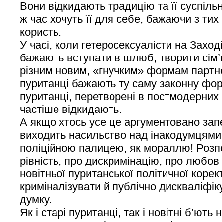
Вони відкидають традицію та її суспіль
ж час хочуть її для себе, бажаючи з ти
користь.
У часі, коли гетеросексуалісти на Захо
бажають вступати в шлюб, творити сім’
різним новим, «гнучким» формам партне
пуританці бажають ту саму законну форм
пуританці, перетворені в постмодерних 
частіше відкидають.
А якщо хтось усе це аргументовано запе
виходить насильство над інакодумцями,
поліційною палицею, як мораллю! Розпо
рівність, про дискримінацію, про любов 
новітньої пуританської політичної корек
криміналізувати й публічно дискваліфік
думку.
Як і старі пуританці, так і новітні б’ють