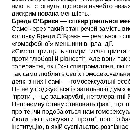
ниють і стогнуть, що вони начебто неза
дискримінована меншість.
Бреда О’Браєн — спікер реальної м
Саме через такий стан речей замість в
колонку Бреди О’Браєн — реального спі
«гомофобної» меншини в Ірландії.
«Сімсот тридцять чотири тисячі триста
проти “любові й рівності”. Але вони так
толерантні, як і їхні співгромадяни, які 
так само люблять своїх гомосексуальни
деякі з них і самі — гомосексуальні осо
Це не узгоджується із загальною думкою
“проти”, – це зашкарублі, нетолерантні
Неприємну істину становить факт, що 
про те, чи подобаються нам гомосексуал
Люди, які голосувати “проти”, просто б
інституцію, в якій суспільство розпізнає 