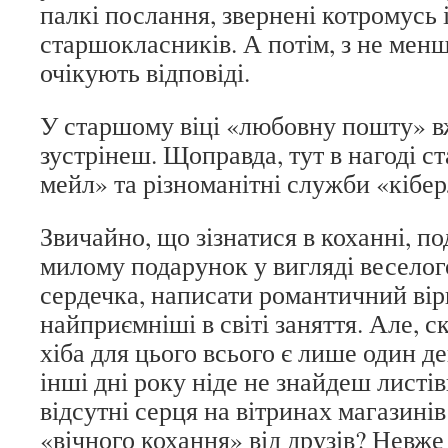
палкі послання, звернені котромусь
старшокласників. А потім, з не мен
очікують відповіді.
У старшому віці «любовну пошту» в
зустрінеш. Щоправда, тут в нагоді с
мейл» та різноманітні служби «кібер
Звичайно, що зізнатися в коханні, п
милому подарунок у вигляді весело
сердечка, написати романтичний вір
найприємніші в світі заняття. Але, с
хіба для цього всього є лише один де
інші дні року ніде не знайдеш листі
відсутні серця на вітринах магазині
«вічного кохання» від друзів? Невже