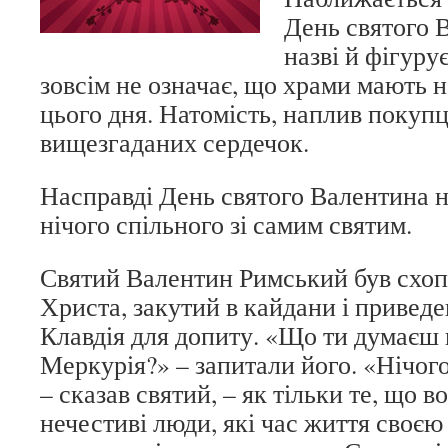
День святого 
назві й фігуру
зовсім не означає, що храми мають 
цього дня. Натомість, наплив покуп
вищезгаданих сердечок.
Насправді День святого Валентина 
нічого спільного зі самим святим.
Святий Валентин Римський був схоп
Христа, закутий в кайдани і привед
Клавдія для допиту. «Що ти думаєш п
Меркурія?» – запитали його. «Нічого
– сказав святий, – як тільки те, що в
нечестиві люди, які час життя своєю