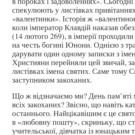
в пороках і задоволеннях». Сьогодні
спекулюють у листівках привітаннях
«валентинки». Історія ж «валентинок»
коли імператор Клавдій наказав обе
(14 лютого 269), в імперії проходил
на честь богині Юнони. Однією з тр
дарувати один одному записки з іме
Християни перейняли цей звичай, з
листівках імена святих. Саме тому 
заступником закоханих.
Що ж відзначаємо ми? День пам’яті 
всіх закоханих? Звісно, що навіть к
останнього. Найцікавішим є це свято
в «любовну пошту», скриньку, що сто
учительської, дівчатка із юнацьким