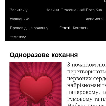
до
контенту
Запитай у
Новини
Оголошення!!!
Потрібна
священика
допомога!!!
Проповіді на родинну
Статті
Контакти
тематику
Одноразове кохання
З початком лю
перетворюютьс
червоних серде
найрізноманіт
паперовому, п
гумовому та 
Наближається с