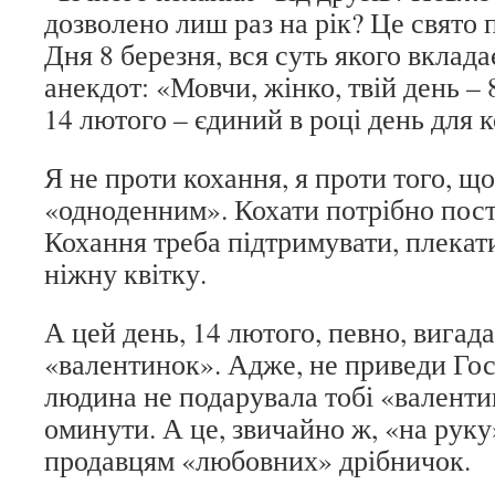
дозволено лиш раз на рік? Це свято 
Дня 8 березня, вся суть якого вклад
анекдот: «Мовчи, жінко, твій день – 8
14 лютого – єдиний в році день для 
Я не проти кохання, я проти того, щ
«одноденним». Кохати потрібно пості
Кохання треба підтримувати, плекати
ніжну квітку.
А цей день, 14 лютого, певно, вигад
«валентинок». Адже, не приведи Го
людина не подарувала тобі «валенти
оминути. А це, звичайно ж, «на рук
продавцям «любовних» дрібничок.