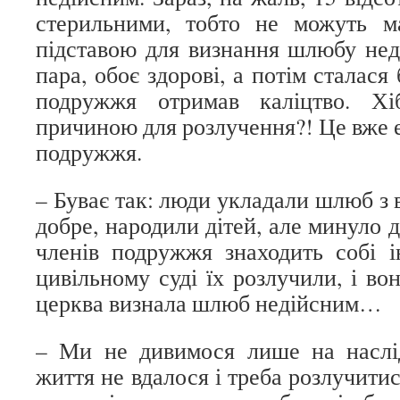
стерильними, тобто не можуть м
підставою для визнання шлюбу не
пара, обоє здорові, а потім сталася 
подружжя отримав каліцтво. Х
причиною для розлучення?! Це вже е
подружжя.
– Буває так: люди укладали шлюб з 
добре, народили дітей, але минуло де
членів подружжя знаходить собі
цивільному суді їх розлучили, і во
церква визнала шлюб недійсним…
– Ми не дивимося лише на наслі
життя не вдалося і треба розлучити