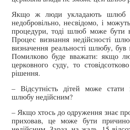
Якщо ж люди укладають шлюб з
недобровільно, несвідомо, і можут
процедури, тоді шлюб може бути 
Процес визнання недійсності шлю
визначення реальності шлюбу, був 
Помилково буде вважати: якщо лю
церковного суду, то стовідсотков
рішення.
– Відсутність дітей може стати
шлюбу недійсним?
– Якщо хтось до одруження знає про 
приховав, це може бути причин
недійсним. Зараз, на жаль, 15 відсо