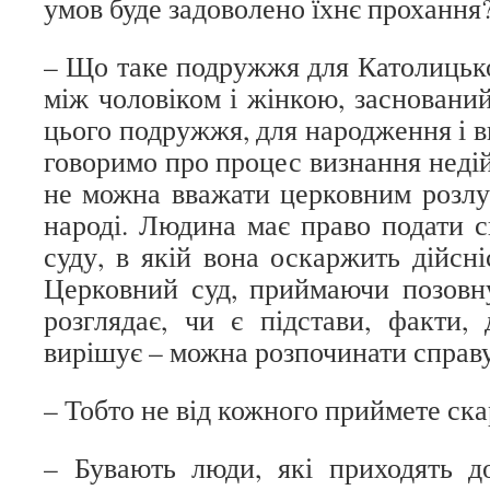
умов буде задоволено їхнє прохання
– Що таке подружжя для Католицько
між чоловіком і жінкою, засновани
цього подружжя, для народження і в
говоримо про процес визнання неді
не можна вважати церковним розлу
народі. Людина має право подати с
суду, в якій вона оскаржить дійсн
Церковний суд, приймаючи позовну
розглядає, чи є підстави, факти, 
вирішує – можна розпочинати справу
– Тобто не від кожного приймете ска
– Бувають люди, які приходять д