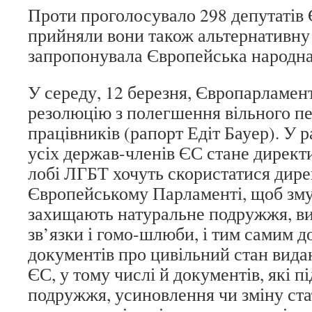
Проти проголосувало 298 депутатів
прийняли вони також альтернативну
запропонувала Європейська народна 
У середу, 12 березня, Європарламен
резолюцію з полегшення вільного п
працівників (рапорт Едіт Бауер). У р
усіх держав-членів ЄС стане директ
лобі ЛГБТ хочуть скористатися дир
Європейському Парламенті, щоб змус
захищають натуральне подружжя, ви
зв’язки і гомо-шлюби, і тим самим 
документів про цивільний стан вида
ЄС, у тому числі й документів, які 
подружжя, усиновлення чи зміну ста