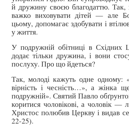
й дружину своєю благодаттю. Так, 
важко виховувати дітей — але Б
цьому, допомагає здобувати і втілю
у життя.
У подружній обітниці в Східних Ц
додає тільки дружина, і вони сто
послуху. Про що йдеться?
Так, молоді кажуть одне одному: 
вірність і чесність…», а жінка 
подружній». Святий Павло обґрунтов
коритися чоловікові, а чоловік — 
Христос полюбив Церкву і видав себ
22‑25).