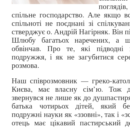
поглядів
спільне господарство. Але якщо вс
спільноті не поєднані зі спілкуван
стверджує о. Андрій Нагірняк. Він п
Шлюбу багатьох наречених, а щ
обвінчав. Про те, які підводні
подружжя, і як не загубитися сер
розмова.
Наш співрозмовник — греко-катол
Києва, має власну сім’ю. Тож 
звернувся не лише як до душпастиря,
батька чотирьох дітей, який бе
подружні науки як «ззовні», так і «
отець має цікавий пастирський д