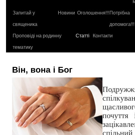
до
контенту
Запитай у
Новини
Оголошення!!!
Потрібна
священика
допомога!!!
Проповіді на родинну
Статті
Контакти
тематику
Він, вона і Бог
Подружж
спілку
щасливо
почуття 
зацікав
спільний