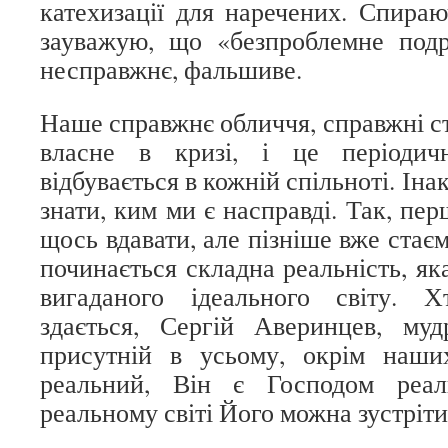
катехизації для наречених. Спираю
зауважую, що «безпроблемне по
несправжнє, фальшиве.
Наше справжнє обличчя, справжні с
власне в кризі, і це періоди
відбувається в кожній спільноті. Ін
знати, ким ми є насправді. Так, пе
щось вдавати, але пізніше вже стаємо
починається складна реальність, як
вигаданого ідеального світу. Х
здається, Сергій Аверинцев, му
присутній в усьому, окрім наши
реальний, Він є Господом реал
реальному світі Його можна зустріт