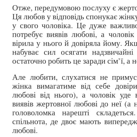
Отже, передумовою послуху є жерто
Ця любов у відповідь спонукає жінку
у свого чоловіка. Це дуже важлив
потребує виявів любові, а чолові
вірила у нього й довіряла йому. Якщ
набуває сил осягати надзвичайні 
остаточно робить це заради сім’ї, а 
Але любити, слухатися не примус
жінка вимагатиме від себе довір
любові від нього), а чоловік уде 
виявів жертовної любові до неї (а н
головоломка нарешті складеть
спільнота, де двоє мають випередж
любові.