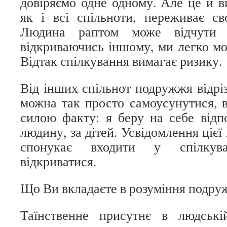
довіряємо одне одному. Але це й в
як і всі спільноти, переживає св
Людина раптом може відчути с
відкриваючись іншому, ми легко мо
Відтак спілкування вимагає ризику.
Від інших спільнот подружжя відрізн
можна так просто самоусунутися, в
силою факту: я беру на себе відпо
людину, за дітей. Усвідомлення цієї
спонукає входити у спілкув
відкриватися.
Що Ви вкладаєте в розуміння подру
Таїнственне присутнє в людські