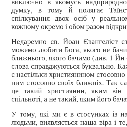
виключно в якомусь надприродн
думку, в тому й полягає Таїн
спілкування двох осіб у реально
кожному окремо і обом разом відкри
Недаремно св. Йоан Євангеліст с
можемо любити Бога, якого не бач
ближнього, якого бачимо (див. 1 Йн 
слова справджуються буквально. Ка
є настільки християнином стосовно Б
ним стосовно своїх ближніх. Так с
це такий християнин, яким він
спільноті, а не такий, яким його бач
У тому, які ми є в стосунках із
людьми, виявляється наша віра і те,