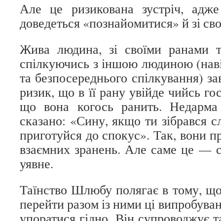
Але це ризикована зустріч, адж
доведеться «познайомитися» й зі с
Жива людина, зі своїми ранами т
спілкуючись з іншою людиною (наві
та безпосереднього спілкування) з
ризик, що в її рану увійде чийсь гос
що вона когось ранить. Недарм
сказано: «Сину, якщо ти зібрався с
приготуйся до спокус». Так, вони пр
взаємних зранень. Але саме це — с
уявне.
Таїнство Шлюбу полягає в тому, що
перейти разом із ними ці випробуван
упоратися гідно. Він супроводжує т