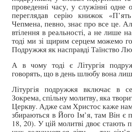
проведенні часу, у служінні одне
переглядав серію книжок «П’ят
Чепмена, певно, знає про все це. Ал
втілення в реальності, а не лише на
тоді ми зі щирим серцем можемо го
Подружжя як насправді Таїнство Лю
А в чому тоді є Літургія подру
говорять, що в день шлюбу вона ли
Літургія подружжя включає в себ
Зокрема, спільну молитву, яка твор
Церкву. Адже сам Христос каже нам,
збираються в Його Ім’я, там Він є 
18, 20). У цій молитві двоє стають 
них долучаються діти — так сім’я 