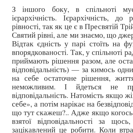
З іншого боку, в спільноті му
ієрархічність. Ієрархічність, до 
рівності, так як це є в Пресвятій Тр
Святий рівні, але ми знаємо, що дже
Відтак єдність у парі стоїть на фу
впорядкованості. Так, у спільноті ра
приймають рішення разом, але оста
відповідальність) — за кимось одним
на себе остаточне рішення, житт
неможливим. І йдеться не п
відповідальність. Натомість якщо жі
себе», а потім нарікає на безвідпові
що тут скажеш?.. Адже якщо когось
взятої відповідальності за щось
зацікавлений це робити. Коли втра