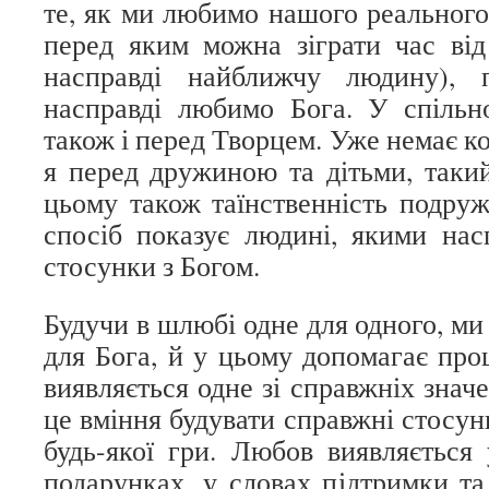
те, як ми любимо нашого реального
перед яким можна зіграти час від
насправді найближчу людину), 
насправді любимо Бога. У спільн
також і перед Творцем. Уже немає к
я перед дружиною та дітьми, такий
цьому також таїнственність подру
спосіб показує людині, якими насп
стосунки з Богом.
Будучи в шлюбі одне для одного, ми
для Бога, й у цьому допомагає про
виявляється одне зі справжніх знач
це вміння будувати справжні стосун
будь-якої гри. Любов виявляється
подарунках, у словах підтримки та