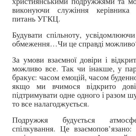
християнськими подружжями та мо
виконуючи служіння керівника 
питань УГКЦ.
Будувати спільноту, усвідомлюючи
обмеження…Чи це справді можлив
За умови взаємної довіри і відкри
можливо все. Так чи інакше, у пар
бракує: часом емоцій, часом буденн
якщо ми вчимося відкрито дові
підтримувати одне одного і разом ш
то все налагоджується.
Подружжя будується атмосфе
спілкування. Це взаємопов’язано: