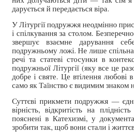
дарується й передається віра.
У Літургії подружжя неодмінно прис
і спілкування за столом. Безперечн
звершує взаємне дарування се
подружньому ложі. Не лише спільна 
речі та статеві стосунки в контек
подружньої Літургії (яку все це раз
добре і святе. Це втілення любові в
само як Таїнство є видимим знаком 
Суттєві прикмети подружжя — єдніс
вірність, відкритість на плідніст
пояснені в Катехизмі, у докумен
зробити так, щоб вони стали і житт