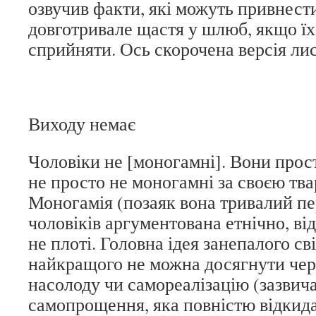
озвучив факти, які можуть привнест
довготривале щастя у шлюб, якщо їх 
сприйняти. Ось скорочена версія ли
Виходу немає
Чоловіки не [моногамні]. Вони прос
не просто не моногамні за своєю т
Моногамія (позаяк вона тривалий пе
чоловіків аргументована етнічно, від
не плоті. Головна ідея занепалого св
найкращого не можна досягнути чер
насолоду чи самореалізацію (зазвича
самопрощення, яка повністю відкида