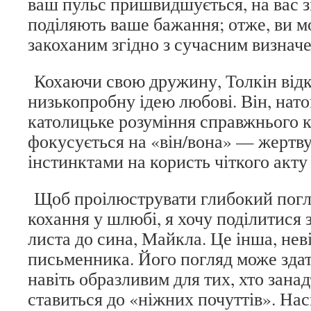
ваш пульс пришвидшується, на вас з
поділяють ваше бажання; отже, ви м
закоханим згідно з сучасним визнач
Кохаючи свою дружину, Толкін від
низькопробну ідею любові. Він, нато
католицьке розуміння справжнього к
фокусується на «він/вона» — жерт
інстинктами на користь чіткого акту
Щоб проілюструвати глибокий погл
кохання у шлюбі, я хочу поділитися 
листа до сина, Майкла. Це інша, нев
письменника. Його погляд може зда
навіть образливим для тих, хто зана
ставиться до «ніжних почуттів». Нас