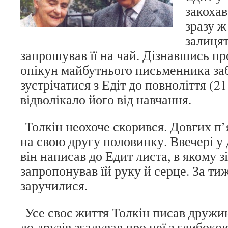
закохав
зразу ж
залиця
запрошував її на чай. Дізнавшись пр
опікун майбутнього письменника за
зустрічатися з Едіт до повноліття (21
відволікало його від навчання.
Толкін неохоче скорився. Довгих п’я
на свою другу половинку. Ввечері у 
він написав до Едит листа, в якому з
запропонував їй руку й серце. За ти
заручилися.
Усе своє життя Толкін писав дружині
до друзів згадував про неї з глибок