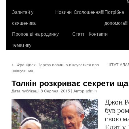
до
контенту
Запитай у
Новини
Оголошення!!!
Потрібна
священика
допомога!!!
Проповіді на родинну
Статті
Контакти
тематику
←
Франциск: Церква повинна піклуватися про
ШТАТ АЛА
розлучених
Толкін розкриває секрети щ
Дата публікації
8 Серпня, 2015
| Автор
admin
Джон Р
був ром
свою м
Едит у 