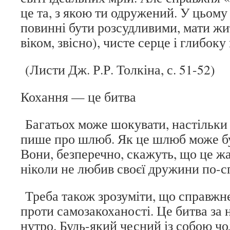
це та, з якою ти одружений. У цьому
повинні бути розсудливими, мати жит
віком, звісно), чисте серце і глибок
(Листи Дж. Р.Р. Толкіна, с. 51-52)
Кохання — це битва
Багатьох може шокувати, настільки 
пише про шлюб. Як це шлюб може 
Вони, безперечно, скажуть, що це жа
ніколи не любив своєї дружини по-
Треба також зрозуміти, що справжнє
проти самозакоханості. Це битва за 
нутро. Будь-який чесний із собою чо