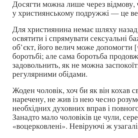
Досягти можна лише через відмову, 
у християнському подружжі — це в
Для християнина немає шляху наза
освятити і спрямувати сексуальні б
об’єкт, його велич може допомогти [
боротьбі; але сама боротьба продовж
задовольнить, як не можна заспокоїт
регулярними обідами.
Жоден чоловік, хоч би як він кохав 
наречену, не жив із нею чесно розумо
необхідних духовних вправ і повног
Занадто мало чоловіків це чули, сере
«воцерковлені». Невіруючі ж узагалі