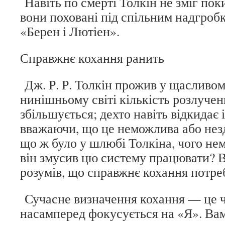
Навіть по смерті Толкін не зміг по
вони поховані під спільним надгроб
«Берен і Лютіен».
Справжнє кохання ранить
Дж. Р. Р. Толкін прожив у щасливом
нинішньому світі кількість розлучен
збільшується; дехто навіть відкидає 
вважаючи, що це неможлива або незд
що ж було у шлюбі Толкіна, чого нем
він змусив цю систему працювати? В
розумів, що справжнє кохання потр
Сучасне визначення кохання — це чи
насамперед фокусується на «Я». Вам