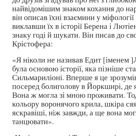
найвідомішим знаком кохання до нар
він описав їхні взаємини у міфології
виклавши їх в історії Берена і Люті
знаку годі й шукати. Він писав до св
Крістофера:
«Я ніколи не називав Едит [іменем ]
була основою історії, яка пізніше ст
Сильмариліоні. Вперше я це зрозумів
посеред болиголову в Йоркширі, де 
Вона ж могла зі мною проживати. Тод
кольору воронячого крила, шкіра сяя
яскравіші, ніж завжди, а ще вона мог
танцювати».