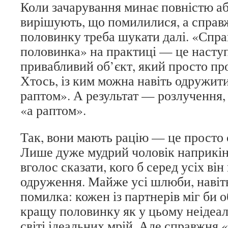
Коли зачарування минає повністю аб
вирішують, що помилилися, а справ
половинку треба шукати далі. «Спр
половинка» на практиці — це насту
привабливий об’єкт, який просто пр
Хтось, із ким можна навіть одружити
раптом». А результат — розлучення,
«а раптом».
Так, вони мають рацію — це просто 
Лише дуже мудрий чоловік наприкін
вголос сказати, кого б серед усіх він
одруження. Майже усі шлюби, навіт
помилка: кожен із партнерів міг би о
кращу половинку як у цьому неідеальн
світі ідеальних мрій. Але справжня