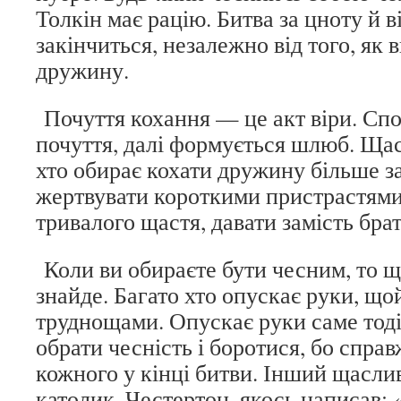
Толкін має рацію. Битва за цноту й в
закінчиться, незалежно від того, як 
дружину.
Почуття кохання — це акт віри. Спо
почуття, далі формується шлюб. Ща
хто обирає кохати дружину більше за
жертвувати короткими пристрастями
тривалого щастя, давати замість бра
Коли ви обираєте бути чесним, то щ
знайде. Багато хто опускає руки, що
труднощами. Опускає руки саме тоді
обрати чесність і боротися, бо спра
кожного у кінці битви. Інший щасл
католик, Честертон, якось написав: 